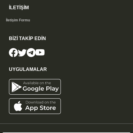
İLETİŞİM
İletişim Formu
BİZİ TAKİP EDİN
UYGULAMALAR