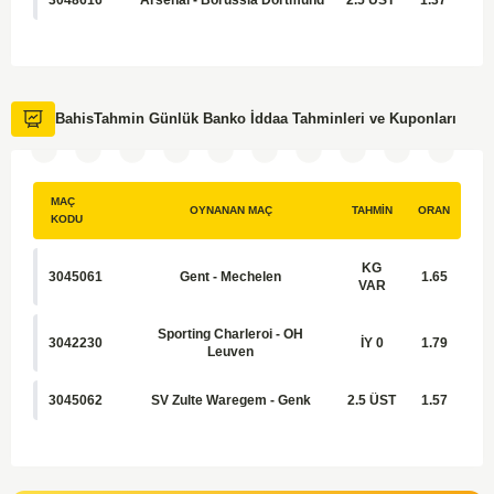
BahisTahmin Günlük Banko İddaa Tahminleri ve Kuponları
MAÇ
OYNANAN MAÇ
TAHMIN
ORAN
KODU
KG
3045061
Gent - Mechelen
1.65
VAR
Sporting Charleroi - OH
3042230
İY 0
1.79
Leuven
3045062
SV Zulte Waregem - Genk
2.5 ÜST
1.57