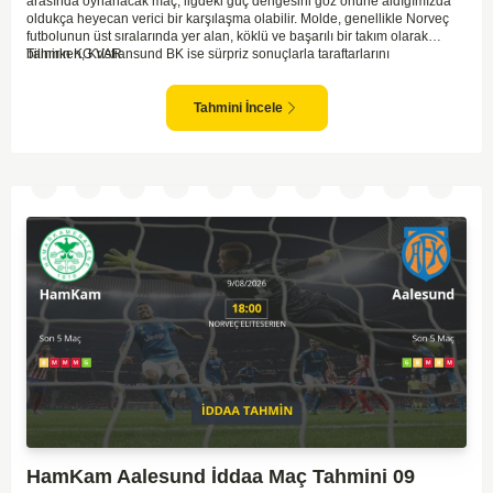
arasında oynanacak maç, ligdeki güç dengesini göz önüne aldığımızda
oldukça heyecan verici bir karşılaşma olabilir. Molde, genellikle Norveç
futbolunun üst sıralarında yer alan, köklü ve başarılı bir takım olarak
bilinirken, Kristiansund BK ise sürpriz sonuçlarla taraftarlarını
Tahmin KG VAR
sevindirebilen bir ekip. Kristiansund'un sahasında oynayacak olması,
saha avantajını kullanma olasılıklarını artırıyor. Ancak Molde'nin tecrübe
ve kadro kalitesi faktörleri dikkate alındığında, deplasmanda da etkili bir
Tahmini İncele
performans sergilemesi beklenebilir. İki takımın son dönem form durumları
ve genel konumları düşünüldüğünde, dengeli bir mücadele izleme
olasılığı yüksek. Maçın gol pozisyonları açısından zengin geçmesi ve her
iki takımın da sahada etkili olması muhtemel.
HamKam Aalesund İddaa Maç Tahmini 09