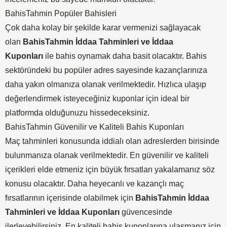
BahisTahmin Popüler Bahisleri
Çok daha kolay bir şekilde karar vermenizi sağlayacak
olan
BahisTahmin
İddaa Tahminleri
ve İddaa
Kuponları
ile bahis oynamak daha basit olacaktır. Bahis
sektöründeki bu popüler adres sayesinde kazançlarınıza
daha yakın olmanıza olanak verilmektedir. Hızlıca ulaşıp
değerlendirmek isteyeceğiniz kuponlar için ideal bir
platformda olduğunuzu hissedeceksiniz.
BahisTahmin Güvenilir ve Kaliteli Bahis Kuponları
Maç tahminleri konusunda iddialı olan adreslerden birisinde
bulunmanıza olanak verilmektedir. En güvenilir ve kaliteli
içerikleri elde etmeniz için büyük fırsatları yakalamanız söz
konusu olacaktır. Daha heyecanlı ve kazançlı maç
fırsatlarının içerisinde olabilmek için
BahisTahmin İddaa
Tahminleri ve İddaa Kuponları
güvencesinde
ilerleyebilirsiniz. En kaliteli bahis kuponlarına ulaşmanız için