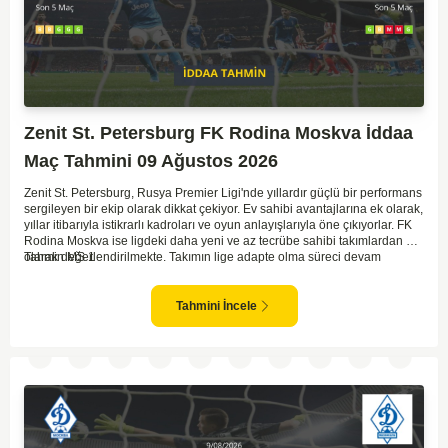
Zenit St. Petersburg FK Rodina Moskva İddaa
Maç Tahmini 09 Ağustos 2026
Zenit St. Petersburg, Rusya Premier Ligi'nde yıllardır güçlü bir performans
sergileyen bir ekip olarak dikkat çekiyor. Ev sahibi avantajlarına ek olarak,
yıllar itibarıyla istikrarlı kadroları ve oyun anlayışlarıyla öne çıkıyorlar. FK
Rodina Moskva ise ligdeki daha yeni ve az tecrübe sahibi takımlardan biri
olarak değerlendirilmekte. Takımın lige adapte olma süreci devam
Tahmin MS 1
ederken, Zenit karşısında özellikle deplasmanda zorlanmaları muhtemel.
Zenit'in ev sahibi avantajı ve daha tecrübeli kadrosu göz önüne
alındığında, maçın genel seyri Zenit'in kontrolünde geçebilir. Bu faktörlerle
Tahmini İncele
birlikte, Zenit'in net bir galibiyete ulaşması olası görünüyor.