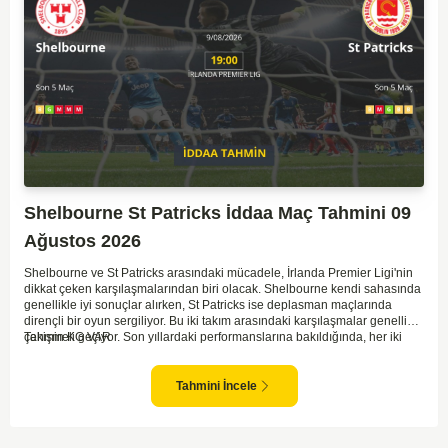
Shelbourne St Patricks İddaa Maç Tahmini 09
Ağustos 2026
Shelbourne ve St Patricks arasındaki mücadele, İrlanda Premier Ligi'nin
dikkat çeken karşılaşmalarından biri olacak. Shelbourne kendi sahasında
genellikle iyi sonuçlar alırken, St Patricks ise deplasman maçlarında
dirençli bir oyun sergiliyor. Bu iki takım arasındaki karşılaşmalar genellikle
çekişmeli geçiyor. Son yıllardaki performanslarına bakıldığında, her iki
Tahmin KG VAR
takımın da gol potansiyeli bulunduğu görülüyor. İlk yarıda denge
bozulmayabilir ancak her iki takım da gol atmak için fırsatlar arayacaktır.
İki tarafın da savunmada dikkatli olması maçın sonucunu belirleyecek.
Tahmini İncele