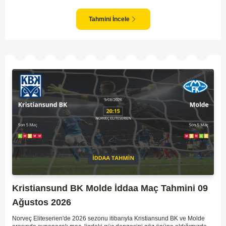
özellikle zorluk yaşayan bir ekip olarak dikkat çekiyor. Bu bağlamda,
Pendikspor'un maçın kontrolünü elinde tutma olasılığı daha yüksek.
Takımların mevcut form durumları ve geçmiş performanslarına
Tahmini İncele
bakıldığında ev sahibi ekibin galibiyeti daha yüksek bir ihtimal sunuyor.
Kristiansund BK Molde İddaa Maç Tahmini 09
Ağustos 2026
Norveç Eliteserien'de 2026 sezonu itibarıyla Kristiansund BK ve Molde