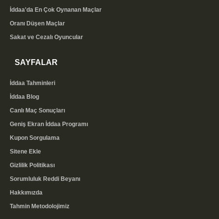
İddaa'da En Çok Oynanan Maçlar
Oranı Düşen Maçlar
Sakat ve Cezalı Oyuncular
SAYFALAR
İddaa Tahminleri
İddaa Blog
Canlı Maç Sonuçları
Geniş Ekran İddaa Programı
Kupon Sorgulama
Sitene Ekle
Gizlilik Politikası
Sorumluluk Reddi Beyanı
Hakkımızda
Tahmin Metodolojimiz