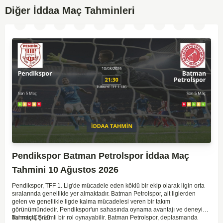
Diğer İddaa Maç Tahminleri
Pendikspor Batman Petrolspor İddaa Maç
Tahmini 10 Ağustos 2026
Pendikspor, TFF 1. Lig'de mücadele eden köklü bir ekip olarak ligin orta
sıralarında genellikle yer almaktadır. Batman Petrolspor, alt liglerden
gelen ve genellikle ligde kalma mücadelesi veren bir takım
görünümündedir. Pendikspor'un sahasında oynama avantajı ve deneyimi,
bu maçta önemli bir rol oynayabilir. Batman Petrolspor, deplasmanda
Tahmin ÇŞ 10