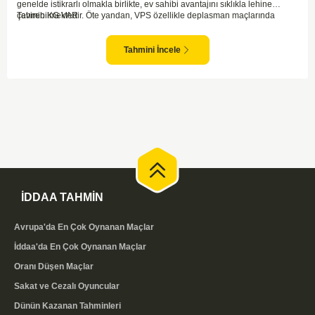
genelde istikrarlı olmakla birlikte, ev sahibi avantajını sıklıkla lehine
çevirebilmektedir. Öte yandan, VPS özellikle deplasman maçlarında
Tahmin KG VAR
zaman zaman zorluk yaşayabilmektedir ancak hücum anlamında etkili
anlar yakalayabilmektedir. İki takım arasındaki tarihsel rekabet dikkate
alındığında, maçın dengede geçmesi olasıdır ve her iki tarafın da gol
Tahmini İncele
şansı bulunmaktadır. Özellikle Jaro'nun savunma zaafları ve VPS'nin hızlı
hücum gücü göz önüne alındığında, her iki takımın da fileleri
havalandırması muhtemeldir. Bu bağlamda, maçın hem mücadeleci hem
de gollü geçeceği öngörülmektedir.
İDDAA TAHMİN
Avrupa'da En Çok Oynanan Maçlar
İddaa'da En Çok Oynanan Maçlar
Oranı Düşen Maçlar
Sakat ve Cezalı Oyuncular
Dünün Kazanan Tahminleri