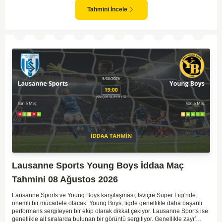
genellikle maçlarda gol yollarında etkili olurken, Grasshoppers savunma
anlamında zaman zaman sorunlar yaşayabiliyor. Bu durumda,
Tahmini İncele
karşılaşmanın gollü geçmesi muhtemel gözüküyor. İki takımın oyun tarzını
ve genel performanslarını göz önüne alırsak, karşılıklı gollerin izleneceği
bir maç olabilir.
Lausanne Sports Young Boys İddaa Maç
Tahmini 08 Ağustos 2026
Lausanne Sports ve Young Boys karşılaşması, İsviçre Süper Ligi'nde
önemli bir mücadele olacak. Young Boys, ligde genellikle daha başarılı
performans sergileyen bir ekip olarak dikkat çekiyor. Lausanne Sports ise
genellikle alt sıralarda bulunan bir görüntü sergiliyor. Genellikle zayıf