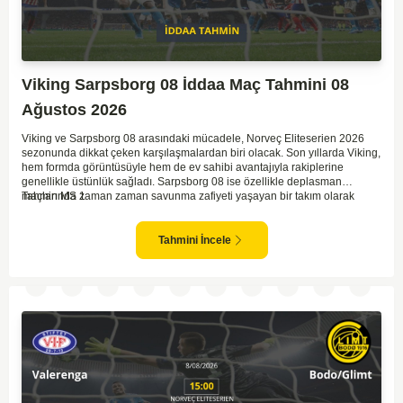
Viking Sarpsborg 08 İddaa Maç Tahmini 08
Ağustos 2026
Viking ve Sarpsborg 08 arasındaki mücadele, Norveç Eliteserien 2026
sezonunda dikkat çeken karşılaşmalardan biri olacak. Son yıllarda Viking,
hem formda görüntüsüyle hem de ev sahibi avantajıyla rakiplerine
genellikle üstünlük sağladı. Sarpsborg 08 ise özellikle deplasman
maçlarında zaman zaman savunma zafiyeti yaşayan bir takım olarak
Tahmin MS 1
dikkat çekiyor. Viking'in sahasında kontrollü oynaması, onları favori
yapıyor. Sarpsborg'un ise sürpriz yapabilme potansiyeli olsa da,
genellikle güçlü rakipler karşısında tutunmakta zorlandıkları biliniyor. Bu
Tahmini İncele
doğrultuda, Viking'in galibiyete yakın olabileceği bir maç beklenebilir.