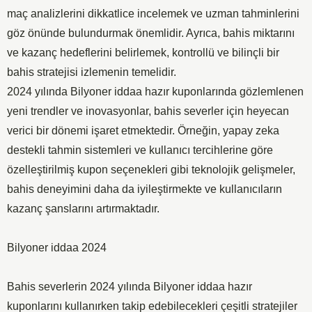
maç analizlerini dikkatlice incelemek ve uzman tahminlerini
göz önünde bulundurmak önemlidir. Ayrıca, bahis miktarını
ve kazanç hedeflerini belirlemek, kontrollü ve bilinçli bir
bahis stratejisi izlemenin temelidir.
2024 yılında Bilyoner iddaa hazır kuponlarında gözlemlenen
yeni trendler ve inovasyonlar, bahis severler için heyecan
verici bir dönemi işaret etmektedir. Örneğin, yapay zeka
destekli tahmin sistemleri ve kullanıcı tercihlerine göre
özelleştirilmiş kupon seçenekleri gibi teknolojik gelişmeler,
bahis deneyimini daha da iyileştirmekte ve kullanıcıların
kazanç şanslarını artırmaktadır.
Bilyoner iddaa 2024
Bahis severlerin 2024 yılında Bilyoner iddaa hazır
kuponlarını kullanırken takip edebilecekleri çeşitli stratejiler