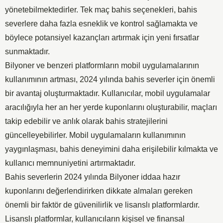
yönetebilmektedirler. Tek maç bahis seçenekleri, bahis
severlere daha fazla esneklik ve kontrol sağlamakta ve
böylece potansiyel kazançları artırmak için yeni fırsatlar
sunmaktadır.
Bilyoner ve benzeri platformların mobil uygulamalarının
kullanımının artması, 2024 yılında bahis severler için önemli
bir avantaj oluşturmaktadır. Kullanıcılar, mobil uygulamalar
aracılığıyla her an her yerde kuponlarını oluşturabilir, maçları
takip edebilir ve anlık olarak bahis stratejilerini
güncelleyebilirler. Mobil uygulamaların kullanımının
yaygınlaşması, bahis deneyimini daha erişilebilir kılmakta ve
kullanıcı memnuniyetini artırmaktadır.
Bahis severlerin 2024 yılında Bilyoner iddaa hazır
kuponlarını değerlendirirken dikkate almaları gereken
önemli bir faktör de güvenilirlik ve lisanslı platformlardır.
Lisanslı platformlar, kullanıcıların kişisel ve finansal