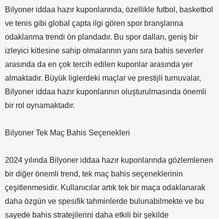
Bilyoner iddaa hazır kuponlarında, özellikle futbol, basketbol
ve tenis gibi global çapta ilgi gören spor branşlarına
odaklanma trendi ön plandadır. Bu spor dalları, geniş bir
izleyici kitlesine sahip olmalarının yanı sıra bahis severler
arasında da en çok tercih edilen kuponlar arasında yer
almaktadır. Büyük liglerdeki maçlar ve prestijli turnuvalar,
Bilyoner iddaa hazır kuponlarının oluşturulmasında önemli
bir rol oynamaktadır.
Bilyoner Tek Maç Bahis Seçenekleri
2024 yılında Bilyoner iddaa hazır kuponlarında gözlemlenen
bir diğer önemli trend, tek maç bahis seçeneklerinin
çeşitlenmesidir. Kullanıcılar artık tek bir maça odaklanarak
daha özgün ve spesifik tahminlerde bulunabilmekte ve bu
sayede bahis stratejilerini daha etkili bir şekilde