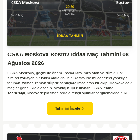
CSKA Moskova Rostov İddaa Maç Tahmini 08
Ağustos 2026
CSKA Moskova, geçmişte önemli başarılara imza atan ve sürekli üst
sıraları zorlayan bir takım olarak bilinir. Rostov ise mücadeleci yapısıyla
tanınan, zaman zaman sürpriz sonuçlara imza atan bir ekip. Moskova'daki
maçlar genellikle ev sahibi avantajını iyi kullanan CSKA lehine
sonuçlanır. Rostov deplasmanlarda dirençli oyunlar sergilemektedir. İki
Tahmin ÇŞ 10
takım arasındaki genel denge, CSKA'nın az farkla da olsa üstün olduğunu
göstermektedir. CSKA'nın evinde oynayacak olması ve genel istatistikler
göz önüne alındığında, CSKA'nın sahasında kolay kolay puan
Tahmini İncele
kaybetmeyeceğini söyleyebiliriz.