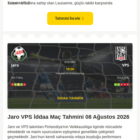
savunma hattına sahip olan Lausanne, güçlü rakibi karşısında
Tahmin MS 2
zorlanabilir. Young Boys'un hücum hattı rakibine göre daha etkili olabilir.
Maçın sonucunda Young Boys'un galip gelme olasılığı yüksek görünüyor.
Tahmini İncele
Jaro VPS İddaa Maç Tahmini 08 Ağustos 2026
Jaro ve VPS takımları Finlandiya'nın Veikkausliiga liginde mücadele
etmektedir ve marin oyuncuların eşleşmesi genellikle çekişmeli
geçmektedir. Jaro'nun kendi sahasında ortaya koyduğu performans