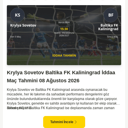
Krylya Sovetov Baltika FK Kaliningrad İddaa
Maç Tahmini 08 Ağustos 2026
Krylya Sovetov ve Baltika FK Kaliningrad arasında oynanacak bu
mücadele, her iki takımın da sahadaki performans dengelerini göz
önünde bulundurduklarında önemli bir karşılaşma olarak göze çarpıyor.
Krylya Sovetov, genelde ev sahibi avantajını iyi kullanan bir ekip olarak
dikkat çekiyor. Baltika FK Kaliningrad ise deplasmanda zaman zaman
Tahmin KG VAR
sürpriz sonuçlar elde eden bir takım olarak bilinir. Krylya Sovetov'un saha
ve seyirci desteğini arkasına alarak gol yollarında etkili olması, maçın
seyrini değiştirebilecek bir faktör olarak değerlendiriliyor. Bununla birlikte,
Tahmini İncele
Baltika'nın savunma direncini kırabilmesi, maçı daha heyecanlı hale