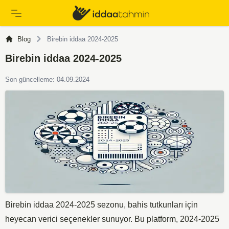
Blog
Birebin iddaa 2024-2025
Birebin iddaa 2024-2025
Son güncelleme: 04.09.2024
Birebin iddaa 2024-2025
sezonu, bahis tutkunları için
heyecan verici seçenekler sunuyor. Bu platform, 2024-2025