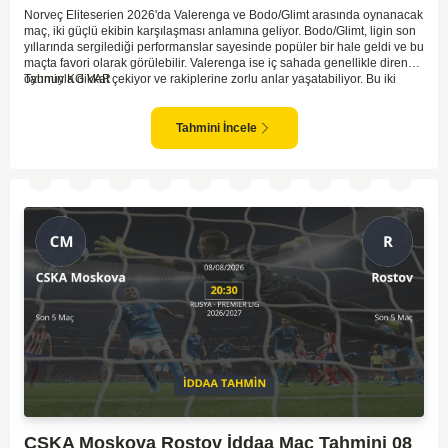
Norveç Eliteserien 2026'da Valerenga ve Bodo/Glimt arasında oynanacak
maç, iki güçlü ekibin karşılaşması anlamına geliyor. Bodo/Glimt, ligin son
yıllarında sergilediği performanslar sayesinde popüler bir hale geldi ve bu
maçta favori olarak görülebilir. Valerenga ise iç sahada genellikle dirençli
oyunuyla dikkat çekiyor ve rakiplerine zorlu anlar yaşatabiliyor. Bu iki
Tahmin KG VAR
takım arasındaki maçlar genellikle çekişmeli geçiyor ve bol gollü
karşılaşmalara tanık olabiliyoruz. Taraftar desteğini arkasına alarak
sahasında etkili performans sergileyen Valerenga, Bodo/Glimt karşısında
Tahmini İncele
gol bulmakta zorlanmayabilir. Aynı şekilde, Bodo/Glimt'in de hücum gücü
düşünüldüğünde karşılıklı goller izleyeceğimiz bir maç olması muhtemel
görünüyor.
CSKA Moskova Rostov İddaa Maç Tahmini 08