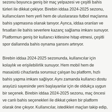
sezonu boyunca geniş bir maç yelpazesi ve çeşitli bahis
türleri ile dikkat çekiyor. Birebin iddaa 2024-2025 sezonu,
kullanıcıların hem yerli hem de uluslararası futbol maçlarına
bahis yapmasına olanak tanıyor. Ayrıca, iddaa oranları ve
fırsatları ile bahis severlere kazanç sağlama imkanı sunuyor.
Platformun geniş bir kullanıcı kitlesine hitap etmesi, çeşitli
spor dallarında bahis oynama şansını artırıyor.
Birebin iddaa 2024-2025 sezonunda, kullanıcılar için
kolaylık ve erişilebilirlik sunuyor. Hem mobil hem de
masaüstü cihazlarda sorunsuz çalışan bu platform, hızlı
bahis yapma imkanı sağlıyor. Aynı zamanda kullanıcı dostu
arayüzü sayesinde yeni başlayanlar için de oldukça uygun
bir seçenek. Birebin iddaa 2024-2025 sezonu, maç öncesi
ve canlı bahis seçenekleri ile dikkat çeken bir platform
olarak öne çıkıyor. Kullanıcılar, istedikleri maçları takip edip,