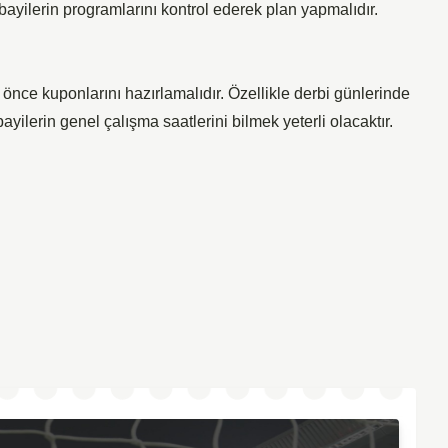
ayilerin programlarını kontrol ederek plan yapmalıdır.
nce kuponlarını hazırlamalıdır. Özellikle derbi günlerinde
ilerin genel çalışma saatlerini bilmek yeterli olacaktır.