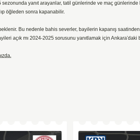
 sezonunda yanıt arayanlar, tatil günlerinde ve maç günlerinde b
ılıp öğleden sonra kapanabilir.
klenir. Bu nedenle bahis severler, bayilerin kapanış saatinden ö
yileri açık mı 2024-2025 sorusunu yanıtlamak için Ankara'daki bay
mızda.