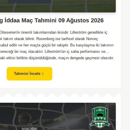
g İddaa Maç Tahmini 09 Ağustos 2026
teserien'in önemli takımlarından ikisidir. Lilleström genellikle iç
ir takım olarak bilinir. Rosenborg ise tarihsel olarak Norveç
kabul edilir ve her maçta güçlü bir rakiptir. Bu karşılaşma iki takımın
ereceği bir maç olacaktır. Lilleström'ün iç saha performansı ve
i etkisi birlikte düşünüldüğünde, maçın dengede geçmesi olasıdır.
yüksek olduğu için karşılıklı goller izlenebilir.
Tahmini İncele