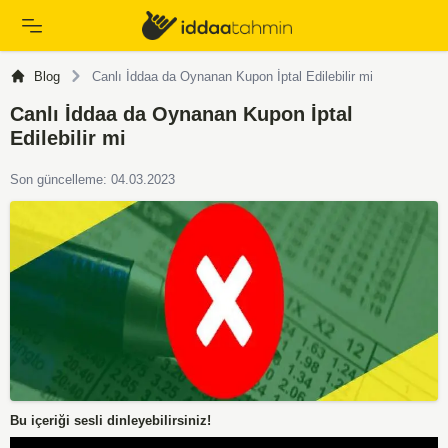
Blog
Canlı İddaa da Oynanan Kupon İptal Edilebilir mi
Canlı İddaa da Oynanan Kupon İptal
Edilebilir mi
Son güncelleme: 04.03.2023
Bu içeriği sesli dinleyebilirsiniz!
Audio