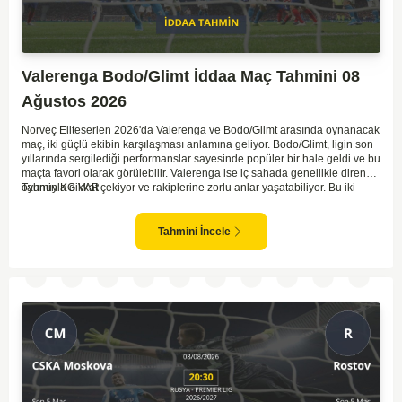
Valerenga Bodo/Glimt İddaa Maç Tahmini 08
Ağustos 2026
Norveç Eliteserien 2026'da Valerenga ve Bodo/Glimt arasında oynanacak
maç, iki güçlü ekibin karşılaşması anlamına geliyor. Bodo/Glimt, ligin son
yıllarında sergilediği performanslar sayesinde popüler bir hale geldi ve bu
maçta favori olarak görülebilir. Valerenga ise iç sahada genellikle dirençli
oyunuyla dikkat çekiyor ve rakiplerine zorlu anlar yaşatabiliyor. Bu iki
Tahmin KG VAR
takım arasındaki maçlar genellikle çekişmeli geçiyor ve bol gollü
karşılaşmalara tanık olabiliyoruz. Taraftar desteğini arkasına alarak
sahasında etkili performans sergileyen Valerenga, Bodo/Glimt karşısında
Tahmini İncele
gol bulmakta zorlanmayabilir. Aynı şekilde, Bodo/Glimt'in de hücum gücü
düşünüldüğünde karşılıklı goller izleyeceğimiz bir maç olması muhtemel
görünüyor.