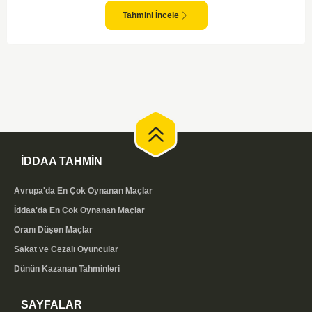
anlar yakalayabilmektedir. İki takım arasındaki tarihsel rekabet dikkate
alındığında, maçın dengede geçmesi olasıdır ve her iki tarafın da gol
Tahmini İncele
şansı bulunmaktadır. Özellikle Jaro'nun savunma zaafları ve VPS'nin hızlı
hücum gücü göz önüne alındığında, her iki takımın da fileleri
havalandırması muhtemeldir. Bu bağlamda, maçın hem mücadeleci hem
de gollü geçeceği öngörülmektedir.
İDDAA TAHMİN
Avrupa'da En Çok Oynanan Maçlar
İddaa'da En Çok Oynanan Maçlar
Oranı Düşen Maçlar
Sakat ve Cezalı Oyuncular
Dünün Kazanan Tahminleri
SAYFALAR