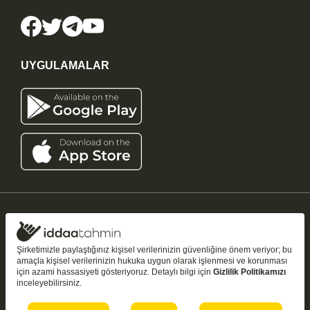
UYGULAMALAR
iddaatahmin11.com
-
Copyright © 2005-2026
Tüm Hakları Saklıdır
Şirketimizle paylaştığınız kişisel verilerinizin güvenliğine önem veriyor; bu
amaçla kişisel verilerinizin hukuka uygun olarak işlenmesi ve korunması
Bu sitedeki tahmin ve analizler yalnızca
bilgilendirme amaçlıdır
;
18+
için azami hassasiyeti gösteriyoruz. Detaylı bilgi için
Gizlilik Politikamızı
kazanç garantisi vermez. Şans oyunları bağımlılık yapabilir — bilinçli ve
inceleyebilirsiniz.
kontrollü oynayın.
18 yaşından küçüklerin şans oyunu oynaması yasaktır.