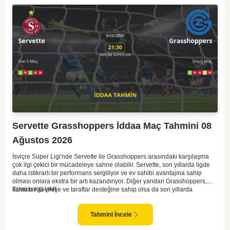
Servette Grasshoppers İddaa Maç Tahmini 08
Ağustos 2026
İsviçre Süper Ligi'nde Servette ile Grasshoppers arasındaki karşılaşma
çok ilgi çekici bir mücadeleye sahne olabilir. Servette, son yıllarda ligde
daha istikrarlı bir performans sergiliyor ve ev sahibi avantajına sahip
olması onlara ekstra bir artı kazandırıyor. Diğer yandan Grasshoppers,
köklü bir geçmişe ve taraftar desteğine sahip olsa da son yıllarda
Tahmin KG VAR
beklenilen istikrarı yakalayabilmiş değil. Servette'nin hücum hattı,
genellikle maçlarda gol yollarında etkili olurken, Grasshoppers savunma
anlamında zaman zaman sorunlar yaşayabiliyor. Bu durumda,
Tahmini İncele
karşılaşmanın gollü geçmesi muhtemel gözüküyor. İki takımın oyun tarzını