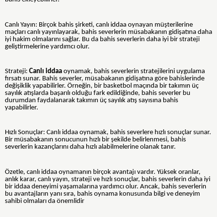
Canlı Yayın: Birçok bahis şirketi, canlı iddaa oynayan müşterilerine
maçları canlı yayınlayarak, bahis severlerin müsabakanın gidişatına daha
iyi hakim olmalarını sağlar. Bu da bahis severlerin daha iyi bir strateji
geliştirmelerine yardımcı olur.
Strateji:
Canlı iddaa
oynamak, bahis severlerin stratejilerini uygulama
fırsatı sunar. Bahis severler, müsabakanın gidişatına göre bahislerinde
değişiklik yapabilirler. Örneğin, bir basketbol maçında bir takımın üç
sayılık atışlarda başarılı olduğu fark edildiğinde, bahis severler bu
durumdan faydalanarak takımın üç sayılık atış sayısına bahis
yapabilirler.
Hızlı Sonuçlar: Canlı iddaa oynamak, bahis severlere hızlı sonuçlar sunar.
Bir müsabakanın sonucunun hızlı bir şekilde belirlenmesi, bahis
severlerin kazançlarını daha hızlı alabilmelerine olanak tanır.
Özetle, canlı iddaa oynamanın birçok avantajı vardır. Yüksek oranlar,
anlık karar, canlı yayın, strateji ve hızlı sonuçlar, bahis severlerin daha iyi
bir iddaa deneyimi yaşamalarına yardımcı olur. Ancak, bahis severlerin
bu avantajların yanı sıra, bahis oynama konusunda bilgi ve deneyim
sahibi olmaları da önemlidir