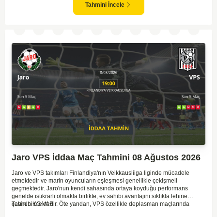
Tahmini İncele
Jaro VPS İddaa Maç Tahmini 08 Ağustos 2026
Jaro ve VPS takımları Finlandiya'nın Veikkausliiga liginde mücadele
etmektedir ve marin oyuncuların eşleşmesi genellikle çekişmeli
geçmektedir. Jaro'nun kendi sahasında ortaya koyduğu performans
genelde istikrarlı olmakla birlikte, ev sahibi avantajını sıklıkla lehine
çevirebilmektedir. Öte yandan, VPS özellikle deplasman maçlarında
Tahmin KG VAR
zaman zaman zorluk yaşayabilmektedir ancak hücum anlamında etkili