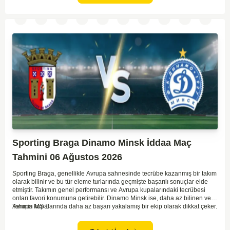
Sporting Braga Dinamo Minsk İddaa Maç
Tahmini 06 Ağustos 2026
Sporting Braga, genellikle Avrupa sahnesinde tecrübe kazanmış bir takım
olarak bilinir ve bu tür eleme turlarında geçmişte başarılı sonuçlar elde
etmiştir. Takımın genel performansı ve Avrupa kupalarındaki tecrübesi
onları favori konumuna getirebilir. Dinamo Minsk ise, daha az bilinen ve
Avrupa kupalarında daha az başarı yakalamış bir ekip olarak dikkat çeker.
Tahmin MS 1
Genel olarak, Sporting Braga'nın daha dominant ve oyun kontrolünü
elinde tutarak maçı geçirebileceği beklenebilir. İki takımın arasındaki