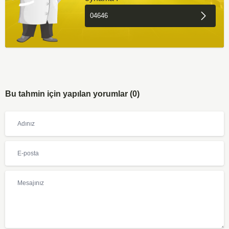
Bu tahmin için yapılan yorumlar (0)