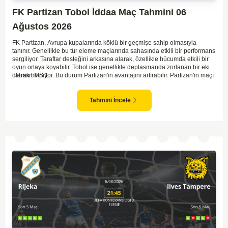
FK Partizan Tobol İddaa Maç Tahmini 06
Ağustos 2026
FK Partizan, Avrupa kupalarında köklü bir geçmişe sahip olmasıyla
tanınır. Genellikle bu tür eleme maçlarında sahasında etkili bir performans
sergiliyor. Taraftar desteğini arkasına alarak, özellikle hücumda etkili bir
oyun ortaya koyabilir. Tobol ise genellikle deplasmanda zorlanan bir ekip
olarak biliniyor. Bu durum Partizan'ın avantajını artırabilir. Partizan'ın maçı
Tahmin MS 1
kazanma olasılığı yüksek görünüyor.
Tahmini İncele