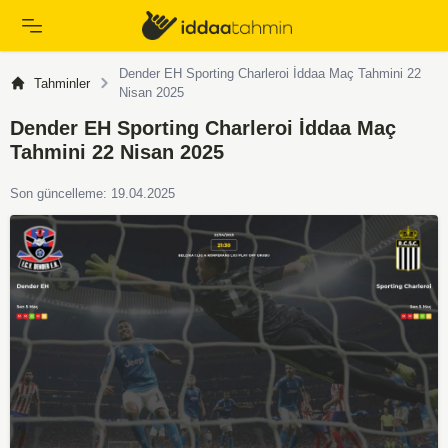
Dender EH Sporting Charleroi İddaa Maç Tahmini 22
Tahminler
Nisan 2025
Dender EH Sporting Charleroi İddaa Maç
Tahmini 22 Nisan 2025
Son güncelleme: 19.04.2025