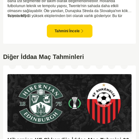
daha üst segmentte bir takım olarak değerlendirilebilir. Hollanda
futbolunun teknik ve tempolu yapısı, Twente'nin sahada daha etkili
olmasını sağlayabilir. Öte yandan, Dunajska Streda da Slovakya'nın köklü
ve potansiyeli yüksek ekiplerinden biri olarak varlık gösteriyor. Bu tür
Tahmin MS 1
eleme maçlarında ev sahibi avantajı önemli bir etken olabilir. Twente'nin
saha ve seyirci avantajını kullanarak maça daha baskın başlaması olası.
Ancak Dunajska Streda'nın mücadeleci yapısı ve sürpriz gol bulma
Tahmini İncele
yeteneği dengeleri bozabilir.
Diğer İddaa Maç Tahminleri