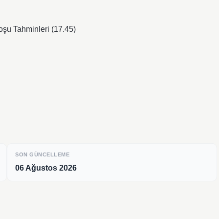
şu Tahminleri (17.45)
SON GÜNCELLEME
06 Ağustos 2026