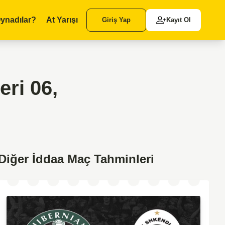
ynadılar?
At Yarışı
Giriş Yap
Kayıt Ol
eri 06,
Diğer İddaa Maç Tahminleri