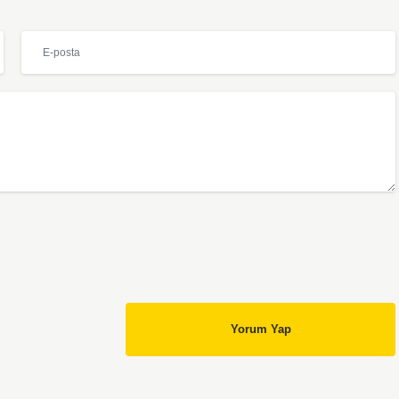
Yorum Yap