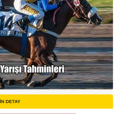
İN DETAY