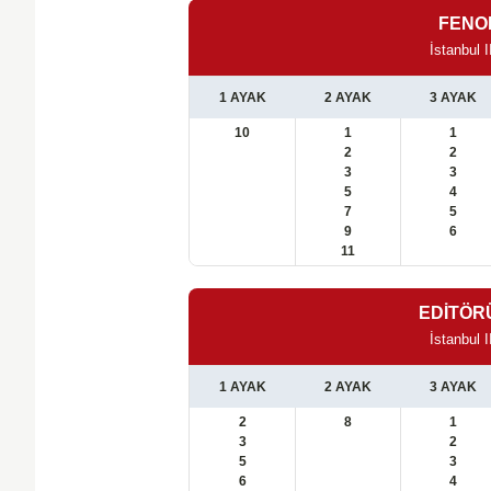
FENOM
İstanbul I
1 AYAK
2 AYAK
3 AYAK
10
1
1
2
2
3
3
5
4
7
5
9
6
11
EDİTÖR
İstanbul I
1 AYAK
2 AYAK
3 AYAK
2
8
1
3
2
5
3
6
4