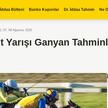
İddaa Bülteni
Banko Kuponlar
Dr. İddaa Tahmin
Ne O
06, 07, 08 Ağustos 2026
 At Yarışı Ganyan Tahminl