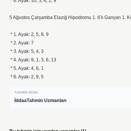
* 6. Ayak: 10, 5, 4, 2, 9
5 Ağustos Çarşamba Elazığ Hipodromu 1. 6'lı Ganyan 1. Ko
* 1. Ayak: 2, 5, 8, 9
* 2. Ayak: 7
* 3. Ayak: 5, 4, 3
* 4. Ayak: 9, 1, 3, 6, 13
* 5. Ayak: 4, 6, 1
* 6. Ayak: 2, 9, 5
TAHMIN EDEN
İddaaTahmin Uzmanları