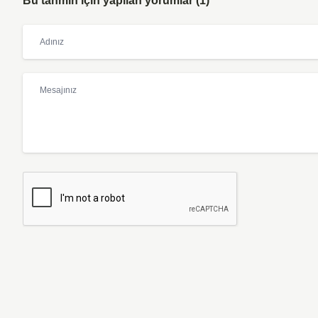
Bu tahmin için yapılan yorumlar (1)