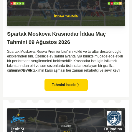
Spartak Moskova Krasnodar İddaa Maç
Tahmini 09 Ağustos 2026
Spartak Moskova, Rusya Premier Ligi'nin köklü ve taraftar desteği güçlü
ekiplerinden biri. Özellikle ev sahibi avantajıyla birlikte mücadelede etkili
bir performans sergilemeleri beklenebilir. Krasnodar ise ligin istikrarlı
takımlarından biri ve son sezonlarda üst sıraları zorlayan bir grafik
çiziyorlar. Bu iki takımın karşılaşması her zaman rekabetçi ve seyir keyfi
Tahmin KG VAR
yüksek oluyor. Spartak Moskova'nın ev sahibi olması, maçı kendi lehlerine
çevirebilecek unsurlar barındırıyor. İki takımın geçmiş karşılaşmalarında
gol bulmakta zorlanmadıkları düşünülürse, bu maçta da her iki ekip gol
Tahmini İncele
atabilir.