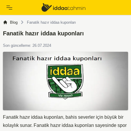
Blog
Fanatik hazır iddaa kuponları
Fanatik hazır iddaa kuponları
Son güncelleme: 26.07.2024
Fanatik hazır iddaa kuponları, bahis severler için büyük bir
kolaylık sunar.
Fanatik hazır iddaa kuponları
sayesinde spor