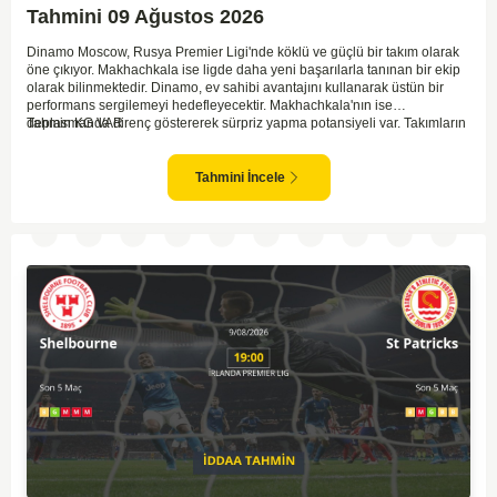
Tahmini 09 Ağustos 2026
Dinamo Moscow, Rusya Premier Ligi'nde köklü ve güçlü bir takım olarak
öne çıkıyor. Makhachkala ise ligde daha yeni başarılarla tanınan bir ekip
olarak bilinmektedir. Dinamo, ev sahibi avantajını kullanarak üstün bir
performans sergilemeyi hedefleyecektir. Makhachkala'nın ise
deplasmanda direnç göstererek sürpriz yapma potansiyeli var. Takımların
Tahmin KG VAR
genel form durumları ve önceki maçlardaki performanslarına bakıldığında,
karşılıklı goller izleyebileceğimiz bir mücadele olası görünüyor. Taktiksel
açıdan dengeli bir maç olması beklenirken, seyir zevki yüksek bir
Tahmini İncele
karşılaşma bizleri bekliyor.