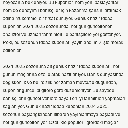
heyecanla bekleniyor. Bu kuponlar, hem yeni başlayanlar
hem de deneyimli bahisçiler için kazanma şansını artırmak
adına mükemmel bir fırsat sunuyor. Günlük hazır iddaa
kuponları 2024-2025 sezonunda, her gün güncellenen
analizler ve uzman tahminleri ile bahisçilere yol gösteriyor.
Peki, bu sezonun iddaa kuponları yayınlandı mı? İşte merak
edilenler.
2024-2025 sezonuna ait günlük hazır iddaa kuponları, her
günün maçlarına özel olarak hazırlanıyor. Bahis dünyasında
değişkenlik ve belirsizlik her zaman mevcut olduğundan,
kuponlar güncel bilgilere göre düzenleniyor. Bu sayede,
bahisçilerin güncel verilere dayalı en iyi tahminleri yapmaları
sağlanıyor.
Günlük hazır iddaa kuponları 2024-2025
,
sezonun başlangıcından itibaren yayınlanmaya başladı ve
her gün güncelleniyor. Özellikle popüler liglerdeki maçlar