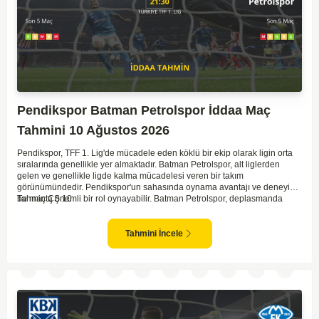
Pendikspor Batman Petrolspor İddaa Maç
Tahmini 10 Ağustos 2026
Pendikspor, TFF 1. Lig'de mücadele eden köklü bir ekip olarak ligin orta
sıralarında genellikle yer almaktadır. Batman Petrolspor, alt liglerden
gelen ve genellikle ligde kalma mücadelesi veren bir takım
görünümündedir. Pendikspor'un sahasında oynama avantajı ve deneyimi,
bu maçta önemli bir rol oynayabilir. Batman Petrolspor, deplasmanda
Tahmin ÇŞ 10
özellikle zorluk yaşayan bir ekip olarak dikkat çekiyor. Bu bağlamda,
Pendikspor'un maçın kontrolünü elinde tutma olasılığı daha yüksek.
Takımların mevcut form durumları ve geçmiş performanslarına
Tahmini İncele
bakıldığında ev sahibi ekibin galibiyeti daha yüksek bir ihtimal sunuyor.