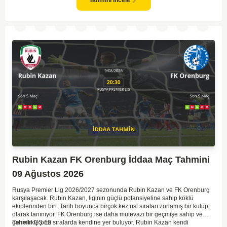
goller izlenebilir.
Rubin Kazan FK Orenburg İddaa Maç Tahmini
09 Ağustos 2026
Rusya Premier Lig 2026/2027 sezonunda Rubin Kazan ve FK Orenburg
karşılaşacak. Rubin Kazan, liginin güçlü potansiyeline sahip köklü
ekiplerinden biri. Tarih boyunca birçok kez üst sıraları zorlamış bir kulüp
olarak tanınıyor. FK Orenburg ise daha mütevazı bir geçmişe sahip ve
genellikle orta sıralarda kendine yer buluyor. Rubin Kazan kendi
Tahmin ÇŞ 10