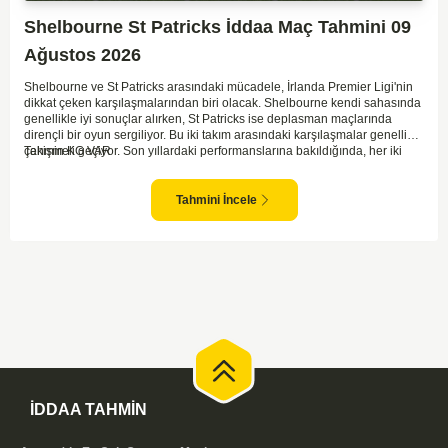
Shelbourne St Patricks İddaa Maç Tahmini 09
Ağustos 2026
Shelbourne ve St Patricks arasındaki mücadele, İrlanda Premier Ligi'nin
dikkat çeken karşılaşmalarından biri olacak. Shelbourne kendi sahasında
genellikle iyi sonuçlar alırken, St Patricks ise deplasman maçlarında
dirençli bir oyun sergiliyor. Bu iki takım arasındaki karşılaşmalar genellikle
çekişmeli geçiyor. Son yıllardaki performanslarına bakıldığında, her iki
Tahmin KG VAR
takımın da gol potansiyeli bulunduğu görülüyor. İlk yarıda denge
bozulmayabilir ancak her iki takım da gol atmak için fırsatlar arayacaktır.
İki tarafın da savunmada dikkatli olması maçın sonucunu belirleyecek.
Tahmini İncele
İDDAA TAHMİN