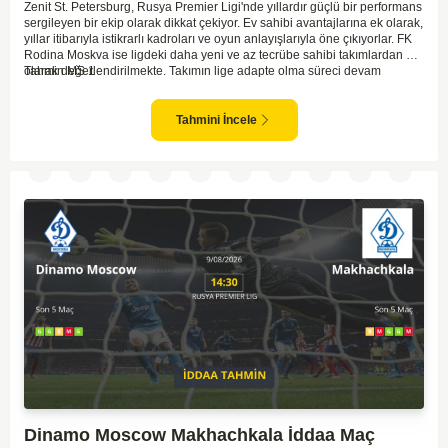
Zenit St. Petersburg, Rusya Premier Ligi'nde yıllardır güçlü bir performans
sergileyen bir ekip olarak dikkat çekiyor. Ev sahibi avantajlarına ek olarak,
yıllar itibarıyla istikrarlı kadroları ve oyun anlayışlarıyla öne çıkıyorlar. FK
Rodina Moskva ise ligdeki daha yeni ve az tecrübe sahibi takımlardan biri
olarak değerlendirilmekte. Takımın lige adapte olma süreci devam
Tahmin MS 1
ederken, Zenit karşısında özellikle deplasmanda zorlanmaları muhtemel.
Zenit'in ev sahibi avantajı ve daha tecrübeli kadrosu göz önüne
alındığında, maçın genel seyri Zenit'in kontrolünde geçebilir. Bu faktörlerle
Tahmini İncele
birlikte, Zenit'in net bir galibiyete ulaşması olası görünüyor.
Dinamo Moscow Makhachkala İddaa Maç