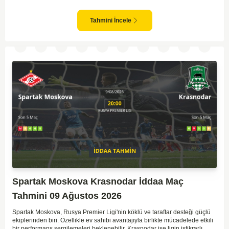
sahasında oynadığı maçlarda rakiplerine karşı daha etkili bir performans
gösteriyor. Toparlayacak olursak bu maçta ev sahibi ekibin bir adım önde
olduğunu düşünüyorum.
Tahmini İncele
Spartak Moskova Krasnodar İddaa Maç
Tahmini 09 Ağustos 2026
Spartak Moskova, Rusya Premier Ligi'nin köklü ve taraftar desteği güçlü
ekiplerinden biri. Özellikle ev sahibi avantajıyla birlikte mücadelede etkili
bir performans sergilemeleri beklenebilir. Krasnodar ise ligin istikrarlı