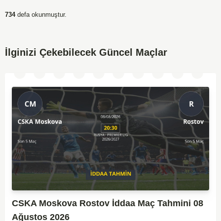
734
defa okunmuştur.
İlginizi Çekebilecek Güncel Maçlar
CSKA Moskova Rostov İddaa Maç Tahmini 08
Ağustos 2026