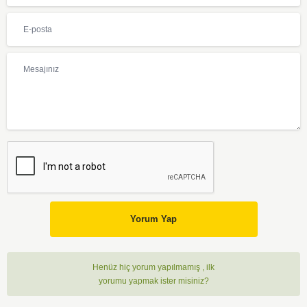
Yorum Yap
Henüz hiç yorum yapılmamış , ilk
yorumu yapmak ister misiniz?