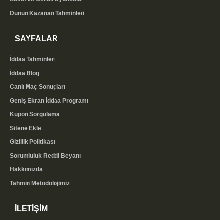
Dünün Kazanan Tahminleri
SAYFALAR
İddaa Tahminleri
İddaa Blog
Canlı Maç Sonuçları
Geniş Ekran İddaa Programı
Kupon Sorgulama
Sitene Ekle
Gizlilik Politikası
Sorumluluk Reddi Beyanı
Hakkımızda
Tahmin Metodolojimiz
İLETİŞİM