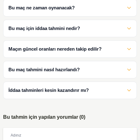
Bu maç ne zaman oynanacak?
Bu maç için iddaa tahmini nedir?
Maçın güncel oranları nereden takip edilir?
Bu maç tahmini nasıl hazırlandı?
İddaa tahminleri kesin kazandırır mı?
Bu tahmin için yapılan yorumlar (0)