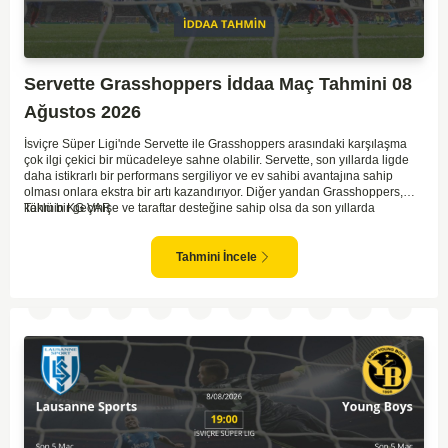
Servette Grasshoppers İddaa Maç Tahmini 08
Ağustos 2026
İsviçre Süper Ligi'nde Servette ile Grasshoppers arasındaki karşılaşma
çok ilgi çekici bir mücadeleye sahne olabilir. Servette, son yıllarda ligde
daha istikrarlı bir performans sergiliyor ve ev sahibi avantajına sahip
olması onlara ekstra bir artı kazandırıyor. Diğer yandan Grasshoppers,
köklü bir geçmişe ve taraftar desteğine sahip olsa da son yıllarda
Tahmin KG VAR
beklenilen istikrarı yakalayabilmiş değil. Servette'nin hücum hattı,
genellikle maçlarda gol yollarında etkili olurken, Grasshoppers savunma
anlamında zaman zaman sorunlar yaşayabiliyor. Bu durumda,
Tahmini İncele
karşılaşmanın gollü geçmesi muhtemel gözüküyor. İki takımın oyun tarzını
ve genel performanslarını göz önüne alırsak, karşılıklı gollerin izleneceği
bir maç olabilir.