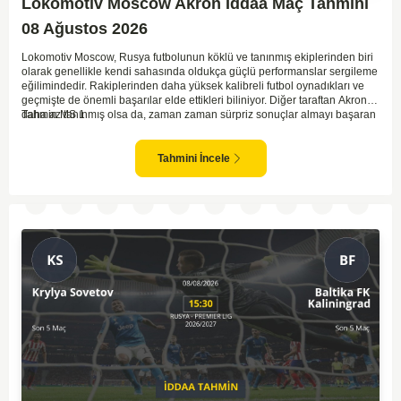
Lokomotiv Moscow Akron İddaa Maç Tahmini
08 Ağustos 2026
Lokomotiv Moscow, Rusya futbolunun köklü ve tanınmış ekiplerinden biri
olarak genellikle kendi sahasında oldukça güçlü performanslar sergileme
eğilimindedir. Rakiplerinden daha yüksek kalibreli futbol oynadıkları ve
geçmişte de önemli başarılar elde ettikleri biliniyor. Diğer taraftan Akron,
daha az tanınmış olsa da, zaman zaman sürpriz sonuçlar almayı başaran
Tahmin MS 1
bir takım olarak dikkat çekmektedir. Ancak genellikle Lokomotiv gibi köklü
ve güçlü ekipler karşısında istikrarlı bir performans sergilemekte
zorlanabilirler. Lokomotiv Moscow'un mevcut form durumunun ve evinde
Tahmini İncele
oynama avantajının, bu karşılaşmada belirleyici olması muhtemel
gözüküyor. Bu sebeple, maç sonucu olarak Lokomotiv’in galibiyetle
ayrılması daha yüksek ihtimal taşımaktadır.