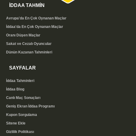
İDDAA TAHMİN
Avrupa'da En Çok Oynanan Maçlar
İddaa'da En Çok Oynanan Maçlar
Oranı Düşen Maçlar
Sakat ve Cezalı Oyuncular
Dünün Kazanan Tahminleri
SAYFALAR
İddaa Tahminleri
İddaa Blog
Canlı Maç Sonuçları
Geniş Ekran İddaa Programı
Kupon Sorgulama
Sitene Ekle
Gizlilik Politikası