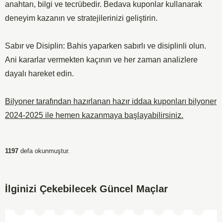
anahtarı, bilgi ve tecrübedir. Bedava kuponlar kullanarak
deneyim kazanın ve stratejilerinizi geliştirin.
Sabır ve Disiplin: Bahis yaparken sabırlı ve disiplinli olun.
Ani kararlar vermekten kaçının ve her zaman analizlere
dayalı hareket edin.
Bilyoner tarafından hazırlanan
hazır iddaa kuponları bilyoner
2024-2025
ile hemen kazanmaya başlayabilirsiniz.
1197
defa okunmuştur.
İlginizi Çekebilecek Güncel Maçlar