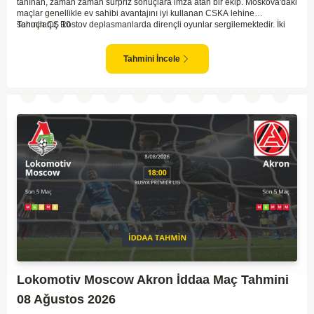
tanınan, zaman zaman sürpriz sonuçlara imza atan bir ekip. Moskova'daki
maçlar genellikle ev sahibi avantajını iyi kullanan CSKA lehine
sonuçlanır. Rostov deplasmanlarda dirençli oyunlar sergilemektedir. İki
Tahmin ÇŞ 10
takım arasındaki genel denge, CSKA'nın az farkla da olsa üstün olduğunu
göstermektedir. CSKA'nın evinde oynayacak olması ve genel istatistikler
göz önüne alındığında, CSKA'nın sahasında kolay kolay puan
Tahmini İncele
kaybetmeyeceğini söyleyebiliriz.
Lokomotiv Moscow Akron İddaa Maç Tahmini
08 Ağustos 2026