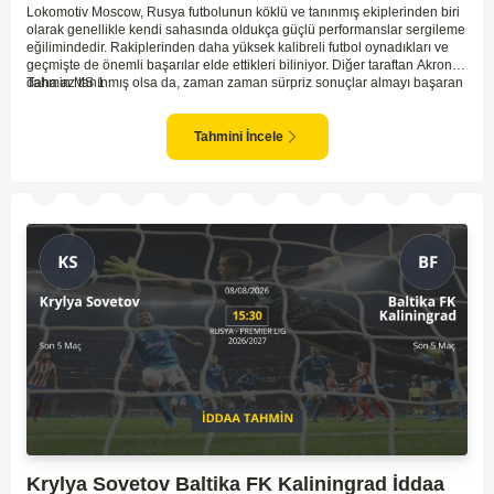
Lokomotiv Moscow, Rusya futbolunun köklü ve tanınmış ekiplerinden biri
olarak genellikle kendi sahasında oldukça güçlü performanslar sergileme
eğilimindedir. Rakiplerinden daha yüksek kalibreli futbol oynadıkları ve
geçmişte de önemli başarılar elde ettikleri biliniyor. Diğer taraftan Akron,
daha az tanınmış olsa da, zaman zaman sürpriz sonuçlar almayı başaran
Tahmin MS 1
bir takım olarak dikkat çekmektedir. Ancak genellikle Lokomotiv gibi köklü
ve güçlü ekipler karşısında istikrarlı bir performans sergilemekte
zorlanabilirler. Lokomotiv Moscow'un mevcut form durumunun ve evinde
Tahmini İncele
oynama avantajının, bu karşılaşmada belirleyici olması muhtemel
gözüküyor. Bu sebeple, maç sonucu olarak Lokomotiv’in galibiyetle
ayrılması daha yüksek ihtimal taşımaktadır.
Krylya Sovetov Baltika FK Kaliningrad İddaa