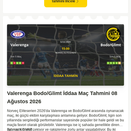
genellikle güçlü rakipler karşısında tutunmakta zorlandıkları biliniyor. Bu
Tahmini İncele
doğrultuda, Viking'in galibiyete yakın olabileceği bir maç beklenebilir.
Valerenga Bodo/Glimt İddaa Maç Tahmini 08
Ağustos 2026
Norveç Eliteserien 2026'da Valerenga ve Bodo/Glimt arasında oynanacak
maç, iki güçlü ekibin karşılaşması anlamına geliyor. Bodo/Glimt, ligin son
yıllarında sergilediği performanslar sayesinde popüler bir hale geldi ve bu
maçta favori olarak görülebilir. Valerenga ise iç sahada genellikle dirençli
oyunuyla dikkat çekiyor ve rakiplerine zorlu anlar yaşatabiliyor. Bu iki
Tahmin KG VAR