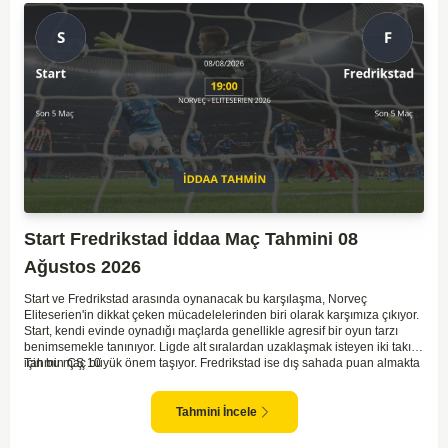
Start Fredrikstad İddaa Maç Tahmini 08
Ağustos 2026
Start ve Fredrikstad arasında oynanacak bu karşılaşma, Norveç
Eliteserien'in dikkat çeken mücadelelerinden biri olarak karşımıza çıkıyor.
Start, kendi evinde oynadığı maçlarda genellikle agresif bir oyun tarzı
benimsemekle tanınıyor. Ligde alt sıralardan uzaklaşmak isteyen iki takım
için bu maç büyük önem taşıyor. Fredrikstad ise dış sahada puan almakta
Tahmin ÇŞ 10
zorlanan bir ekip olarak biliniyor. Bu durum, ev sahibi Start'a karşı
mücadelede zorluk çıkartabilir. Maçın temposunun yüksek olacağını ve
her iki takımın da sonuca gitmeye odaklanacağını düşünüyorum.
Tahmini İncele