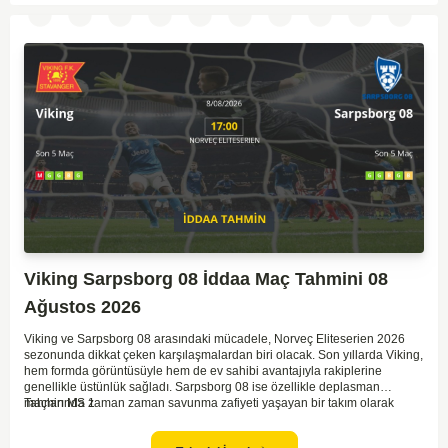
Viking Sarpsborg 08 İddaa Maç Tahmini 08
Ağustos 2026
Viking ve Sarpsborg 08 arasındaki mücadele, Norveç Eliteserien 2026
sezonunda dikkat çeken karşılaşmalardan biri olacak. Son yıllarda Viking,
hem formda görüntüsüyle hem de ev sahibi avantajıyla rakiplerine
genellikle üstünlük sağladı. Sarpsborg 08 ise özellikle deplasman
maçlarında zaman zaman savunma zafiyeti yaşayan bir takım olarak
Tahmin MS 1
dikkat çekiyor. Viking'in sahasında kontrollü oynaması, onları favori
yapıyor. Sarpsborg'un ise sürpriz yapabilme potansiyeli olsa da,