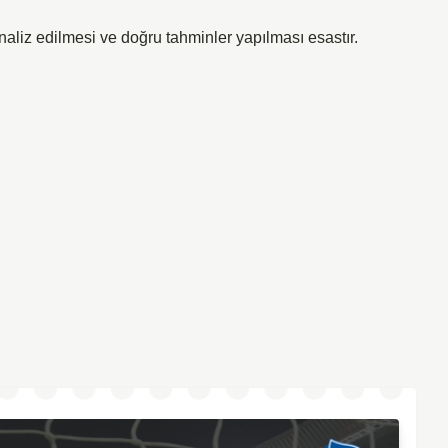
analiz edilmesi ve doğru tahminler yapılması esastır.