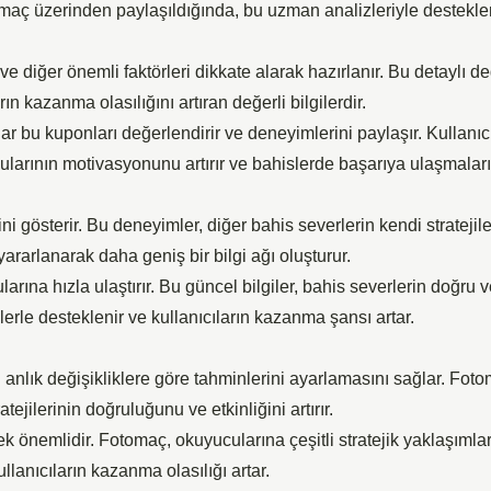
maç üzerinden paylaşıldığında, bu uzman analizleriyle destekleni
e diğer önemli faktörleri dikkate alarak hazırlanır. Bu detaylı de
n kazanma olasılığını artıran değerli bilgilerdir.
r bu kuponları değerlendirir ve deneyimlerini paylaşır. Kullanıcı
larının motivasyonunu artırır ve bahislerde başarıya ulaşmaları
isini gösterir. Bu deneyimler, diğer bahis severlerin kendi stratej
rarlanarak daha geniş bir bilgi ağı oluşturur.
rına hızla ulaştırır. Bu güncel bilgiler, bahis severlerin doğru
erle desteklenir ve kullanıcıların kazanma şansı artar.
 anlık değişikliklere göre tahminlerini ayarlamasını sağlar. Foto
tejilerinin doğruluğunu ve etkinliğini artırır.
mek önemlidir. Fotomaç, okuyucularına çeşitli stratejik yaklaşıml
llanıcıların kazanma olasılığı artar.