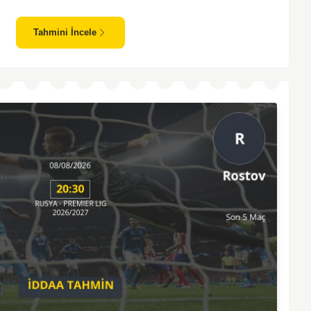
a zorlandıkları biliniyor. Bu doğrultuda, Viking'in galibiyete yakın
Tahmini İncele