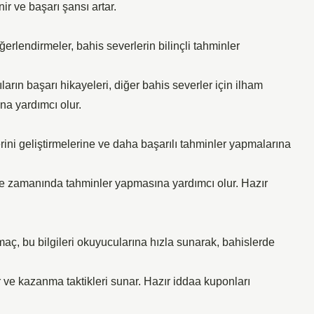
r ve başarı şansı artar.
ğerlendirmeler, bahis severlerin bilinçli tahminler
ların başarı hikayeleri, diğer bahis severler için ilham
na yardımcı olur.
ilerini geliştirmelerine ve daha başarılı tahminler yapmalarına
 ve zamanında tahminler yapmasına yardımcı olur. Hazır
maç, bu bilgileri okuyucularına hızla sunarak, bahislerde
ar ve kazanma taktikleri sunar. Hazır iddaa kuponları