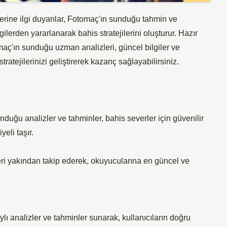
lerine ilgi duyanlar, Fotomaç'ın sunduğu tahmin ve
lerden yararlanarak bahis stratejilerini oluşturur.
Hazır
maç'ın sunduğu uzman analizleri, güncel bilgiler ve
tratejilerinizi geliştirerek kazanç sağlayabilirsiniz.
nduğu analizler ve tahminler, bahis severler için güvenilir
eli taşır.
eri yakından takip ederek, okuyucularına en güncel ve
 analizler ve tahminler sunarak, kullanıcıların doğru