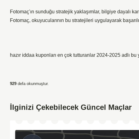
Fotomaç'ın sunduğu stratejik yaklaşımlar, bilgiye dayalı kar
Fotomaç, okuyucularının bu stratejileri uygulayarak başarıl
hazır iddaa kuponları en çok tutturanlar 2024-2025
adlı bu 
929
defa okunmuştur.
İlginizi Çekebilecek Güncel Maçlar