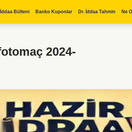
İddaa Bülteni
Banko Kuponlar
Dr. İddaa Tahmin
Ne O
 fotomaç 2024-