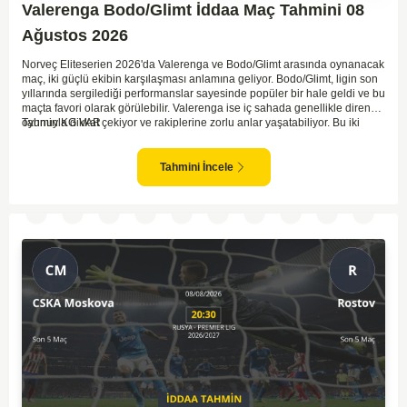
Valerenga Bodo/Glimt İddaa Maç Tahmini 08
Ağustos 2026
Norveç Eliteserien 2026'da Valerenga ve Bodo/Glimt arasında oynanacak
maç, iki güçlü ekibin karşılaşması anlamına geliyor. Bodo/Glimt, ligin son
yıllarında sergilediği performanslar sayesinde popüler bir hale geldi ve bu
maçta favori olarak görülebilir. Valerenga ise iç sahada genellikle dirençli
oyunuyla dikkat çekiyor ve rakiplerine zorlu anlar yaşatabiliyor. Bu iki
Tahmin KG VAR
takım arasındaki maçlar genellikle çekişmeli geçiyor ve bol gollü
karşılaşmalara tanık olabiliyoruz. Taraftar desteğini arkasına alarak
sahasında etkili performans sergileyen Valerenga, Bodo/Glimt karşısında
Tahmini İncele
gol bulmakta zorlanmayabilir. Aynı şekilde, Bodo/Glimt'in de hücum gücü
düşünüldüğünde karşılıklı goller izleyeceğimiz bir maç olması muhtemel
görünüyor.