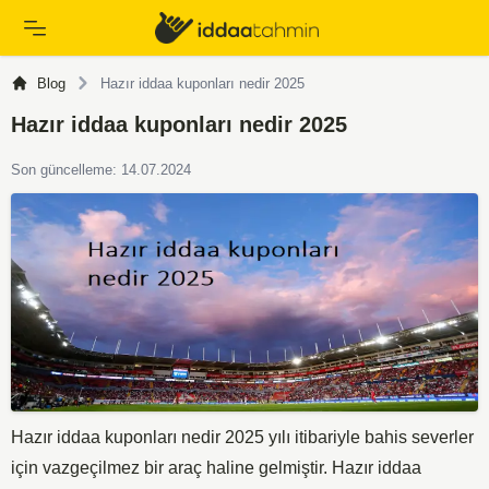
Blog
Hazır iddaa kuponları nedir 2025
Hazır iddaa kuponları nedir 2025
Son güncelleme: 14.07.2024
Hazır iddaa kuponları nedir 2025
yılı itibariyle bahis severler
için vazgeçilmez bir araç haline gelmiştir. Hazır iddaa