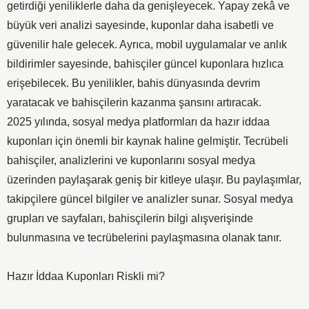
getirdiği yeniliklerle daha da genişleyecek. Yapay zekâ ve
büyük veri analizi sayesinde, kuponlar daha isabetli ve
güvenilir hale gelecek. Ayrıca, mobil uygulamalar ve anlık
bildirimler sayesinde, bahisçiler güncel kuponlara hızlıca
erişebilecek. Bu yenilikler, bahis dünyasında devrim
yaratacak ve bahisçilerin kazanma şansını artıracak.
2025 yılında, sosyal medya platformları da hazır iddaa
kuponları için önemli bir kaynak haline gelmiştir. Tecrübeli
bahisçiler, analizlerini ve kuponlarını sosyal medya
üzerinden paylaşarak geniş bir kitleye ulaşır. Bu paylaşımlar,
takipçilere güncel bilgiler ve analizler sunar. Sosyal medya
grupları ve sayfaları, bahisçilerin bilgi alışverişinde
bulunmasına ve tecrübelerini paylaşmasına olanak tanır.
Hazır İddaa Kuponları Riskli mi?