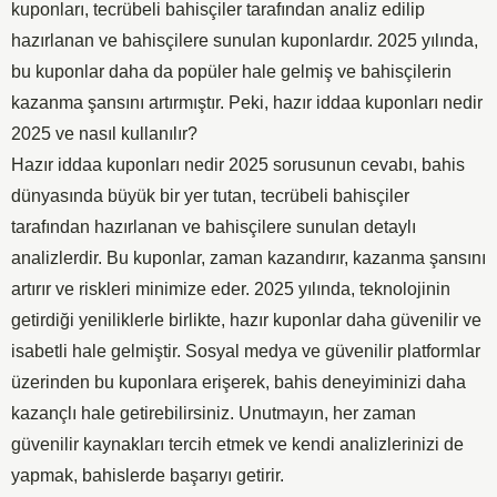
kuponları, tecrübeli bahisçiler tarafından analiz edilip
hazırlanan ve bahisçilere sunulan kuponlardır. 2025 yılında,
bu kuponlar daha da popüler hale gelmiş ve bahisçilerin
kazanma şansını artırmıştır. Peki, hazır iddaa kuponları nedir
2025 ve nasıl kullanılır?
Hazır iddaa kuponları nedir 2025 sorusunun cevabı, bahis
dünyasında büyük bir yer tutan, tecrübeli bahisçiler
tarafından hazırlanan ve bahisçilere sunulan detaylı
analizlerdir. Bu kuponlar, zaman kazandırır, kazanma şansını
artırır ve riskleri minimize eder. 2025 yılında, teknolojinin
getirdiği yeniliklerle birlikte, hazır kuponlar daha güvenilir ve
isabetli hale gelmiştir. Sosyal medya ve güvenilir platformlar
üzerinden bu kuponlara erişerek, bahis deneyiminizi daha
kazançlı hale getirebilirsiniz. Unutmayın, her zaman
güvenilir kaynakları tercih etmek ve kendi analizlerinizi de
yapmak, bahislerde başarıyı getirir.