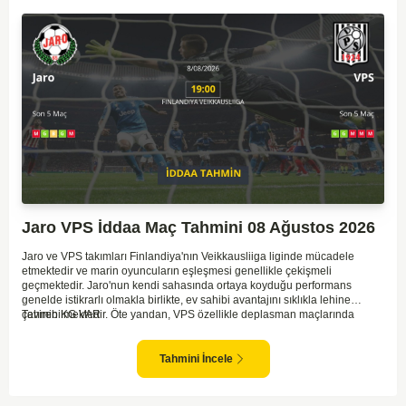
Jaro VPS İddaa Maç Tahmini 08 Ağustos 2026
Jaro ve VPS takımları Finlandiya'nın Veikkausliiga liginde mücadele
etmektedir ve marin oyuncuların eşleşmesi genellikle çekişmeli
geçmektedir. Jaro'nun kendi sahasında ortaya koyduğu performans
genelde istikrarlı olmakla birlikte, ev sahibi avantajını sıklıkla lehine
çevirebilmektedir. Öte yandan, VPS özellikle deplasman maçlarında
Tahmin KG VAR
zaman zaman zorluk yaşayabilmektedir ancak hücum anlamında etkili
anlar yakalayabilmektedir. İki takım arasındaki tarihsel rekabet dikkate
alındığında, maçın dengede geçmesi olasıdır ve her iki tarafın da gol
Tahmini İncele
şansı bulunmaktadır. Özellikle Jaro'nun savunma zaafları ve VPS'nin hızlı
hücum gücü göz önüne alındığında, her iki takımın da fileleri
havalandırması muhtemeldir. Bu bağlamda, maçın hem mücadeleci hem