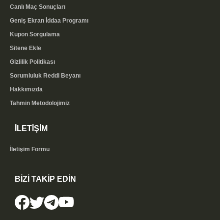
Canlı Maç Sonuçları
Geniş Ekran İddaa Programı
Kupon Sorgulama
Sitene Ekle
Gizlilik Politikası
Sorumluluk Reddi Beyanı
Hakkımızda
Tahmin Metodolojimiz
İLETİŞİM
İletişim Formu
BİZİ TAKİP EDİN