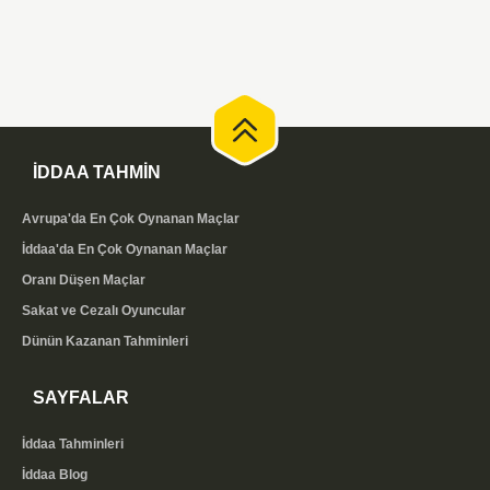
de gollü geçeceği öngörülmektedir.
İDDAA TAHMİN
Avrupa'da En Çok Oynanan Maçlar
İddaa'da En Çok Oynanan Maçlar
Oranı Düşen Maçlar
Sakat ve Cezalı Oyuncular
Dünün Kazanan Tahminleri
SAYFALAR
İddaa Tahminleri
İddaa Blog