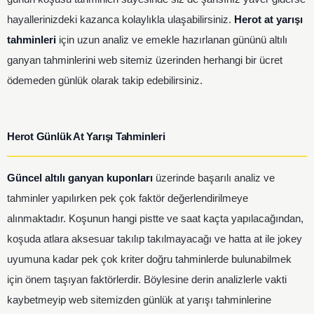
hayallerinizdeki kazanca kolaylıkla ulaşabilirsiniz.
Herot at yarışı
tahminleri
için uzun analiz ve emekle hazırlanan gününü altılı
ganyan tahminlerini web sitemiz üzerinden herhangi bir ücret
ödemeden günlük olarak takip edebilirsiniz.
Herot Günlük At Yarışı Tahminleri
Güncel altılı ganyan kuponları
üzerinde başarılı analiz ve
tahminler yapılırken pek çok faktör değerlendirilmeye
alınmaktadır. Koşunun hangi pistte ve saat kaçta yapılacağından,
koşuda atlara aksesuar takılıp takılmayacağı ve hatta at ile jokey
uyumuna kadar pek çok kriter doğru tahminlerde bulunabilmek
için önem taşıyan faktörlerdir. Böylesine derin analizlerle vakti
kaybetmeyip web sitemizden günlük at yarışı tahminlerine