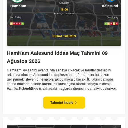
HamKam Aalesund İddaa Maç Tahmini 09
Ağustos 2026
HamKam, ev sahibi avantajıyla sahaya çıkacak ve taraftar desteğini
arkasına alacak. Aalesund ise deplasman performansını bu sezon
geliştirmek isteyen bir ekip olarak bu maça çıkacak. İki takım da ligde
kalma mücadelesinde önemli bir karşılaşma olarak sahaya çıkacak.
HamKam, genellikle iç sahadaki maçlarda direncini daha iyi gösteriyor.
Tahmin KG VAR
Aalesund'un dış saha formu ise bu maçta belirleyici unsurlardan biri
olabilir. Hücum anlamında her iki takım da zaman zaman sıkıntı yaşasa da
gol bulma ihtimalleri yüksek.
Tahmini İncele