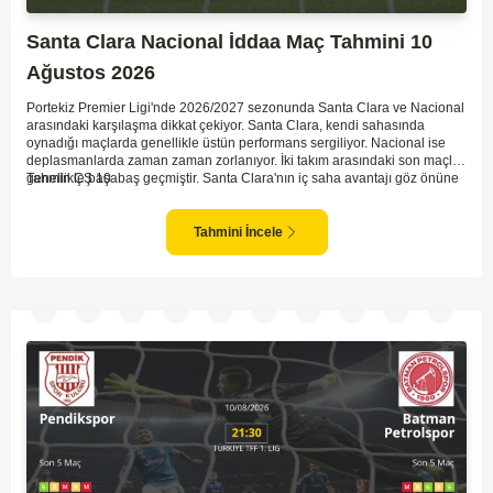
Santa Clara Nacional İddaa Maç Tahmini 10
Ağustos 2026
Portekiz Premier Ligi'nde 2026/2027 sezonunda Santa Clara ve Nacional
arasındaki karşılaşma dikkat çekiyor. Santa Clara, kendi sahasında
oynadığı maçlarda genellikle üstün performans sergiliyor. Nacional ise
deplasmanlarda zaman zaman zorlanıyor. İki takım arasındaki son maçlar
genellikle başabaş geçmiştir. Santa Clara'nın iç saha avantajı göz önüne
Tahmin ÇŞ 10
alınarak, bu maçta daha baskın olabileceği düşünülüyor. Ancak,
Nacional'in mücadele gücü ve sürpriz yapabilme potansiyeli de göz ardı
edilmemeli.
Tahmini İncele