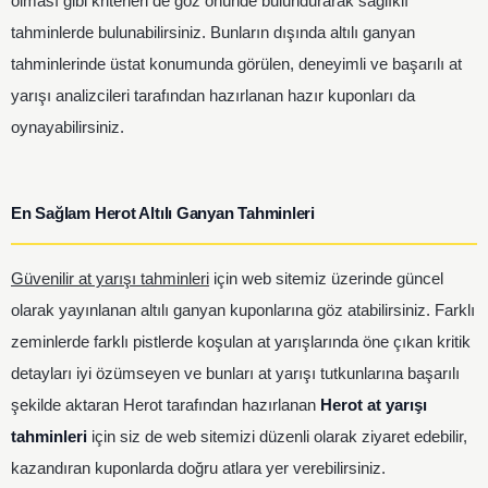
olması gibi kriterleri de göz önünde bulundurarak sağlıklı
tahminlerde bulunabilirsiniz. Bunların dışında altılı ganyan
tahminlerinde üstat konumunda görülen, deneyimli ve başarılı at
yarışı analizcileri tarafından hazırlanan hazır kuponları da
oynayabilirsiniz.
En Sağlam Herot Altılı Ganyan Tahminleri
Güvenilir at yarışı tahminleri
için web sitemiz üzerinde güncel
olarak yayınlanan altılı ganyan kuponlarına göz atabilirsiniz. Farklı
zeminlerde farklı pistlerde koşulan at yarışlarında öne çıkan kritik
detayları iyi özümseyen ve bunları at yarışı tutkunlarına başarılı
şekilde aktaran Herot tarafından hazırlanan
Herot at yarışı
tahminleri
için siz de web sitemizi düzenli olarak ziyaret edebilir,
kazandıran kuponlarda doğru atlara yer verebilirsiniz.