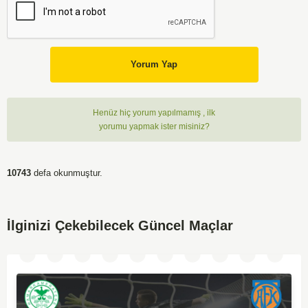
Yorum Yap
Henüz hiç yorum yapılmamış , ilk
yorumu yapmak ister misiniz?
10743
defa okunmuştur.
İlginizi Çekebilecek Güncel Maçlar