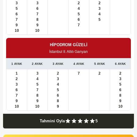
3
3
2
2
5
6
4
3
6
7
5
4
7
8
6
5
9
9
7
10
10
HİPODROM GÜZELİ
İstanbul II. Altılı Ganyan
1 AYAK
2 AYAK
3 AYAK
4 AYAK
5 AYAK
6 AYAK
1
3
2
7
2
2
2
4
3
3
3
5
4
5
6
7
5
6
7
8
6
8
9
9
8
9
10
10
9
10
Tahmini Oyla
5