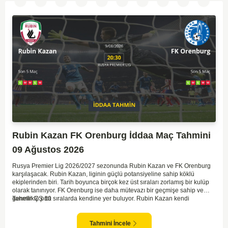
Rubin Kazan FK Orenburg İddaa Maç Tahmini
09 Ağustos 2026
Rusya Premier Lig 2026/2027 sezonunda Rubin Kazan ve FK Orenburg
karşılaşacak. Rubin Kazan, liginin güçlü potansiyeline sahip köklü
ekiplerinden biri. Tarih boyunca birçok kez üst sıraları zorlamış bir kulüp
olarak tanınıyor. FK Orenburg ise daha mütevazı bir geçmişe sahip ve
genellikle orta sıralarda kendine yer buluyor. Rubin Kazan kendi
Tahmin ÇŞ 10
sahasında oynadığı maçlarda rakiplerine karşı daha etkili bir performans
gösteriyor. Toparlayacak olursak bu maçta ev sahibi ekibin bir adım önde
olduğunu düşünüyorum.
Tahmini İncele