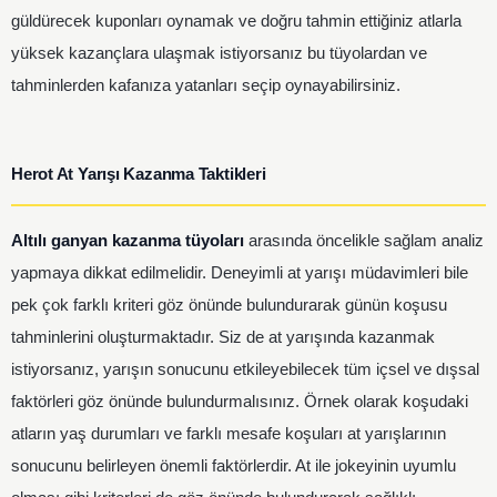
güldürecek kuponları oynamak ve doğru tahmin ettiğiniz atlarla
yüksek kazançlara ulaşmak istiyorsanız bu tüyolardan ve
tahminlerden kafanıza yatanları seçip oynayabilirsiniz.
Herot At Yarışı Kazanma Taktikleri
Altılı ganyan kazanma tüyoları
arasında öncelikle sağlam analiz
yapmaya dikkat edilmelidir. Deneyimli at yarışı müdavimleri bile
pek çok farklı kriteri göz önünde bulundurarak günün koşusu
tahminlerini oluşturmaktadır. Siz de at yarışında kazanmak
istiyorsanız, yarışın sonucunu etkileyebilecek tüm içsel ve dışsal
faktörleri göz önünde bulundurmalısınız. Örnek olarak koşudaki
atların yaş durumları ve farklı mesafe koşuları at yarışlarının
sonucunu belirleyen önemli faktörlerdir. At ile jokeyinin uyumlu