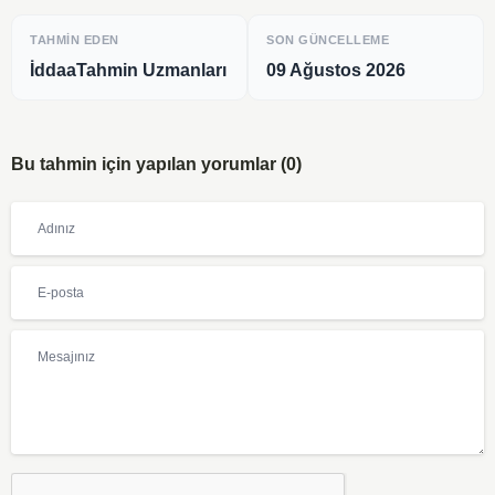
TAHMIN EDEN
SON GÜNCELLEME
İddaaTahmin Uzmanları
09 Ağustos 2026
Bu tahmin için yapılan yorumlar (0)