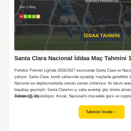
Santa Clara Nacional İddaa Maç Tahmini 
Portekiz Premier Ligi'nde 2026/2027 sezonunda Santa Clara ve Nacio
çekiyor. Santa Clara, kendi sahasında oynadığı maçlarda genellikle ü
Nacional ise deplasmanlarda zaman zaman zorlanıyor. İki takım aras
başabaş geçmiştir. Santa Clara'nın iç saha avantajı göz önüne alın
olabileceği düşünülüyor. Ancak, Nacional'in mücadele gücü ve sürpri
Tahmin ÇŞ 10
ardı edilmemeli.
Tahmini İncele