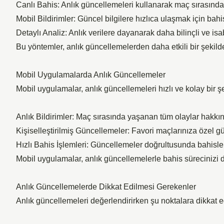
Canlı Bahis: Anlık güncellemeleri kullanarak maç sırasında 
Mobil Bildirimler: Güncel bilgilere hızlıca ulaşmak için bahi
Detaylı Analiz: Anlık verilere dayanarak daha bilinçli ve isa
Bu yöntemler, anlık güncellemelerden daha etkili bir şekild
Mobil Uygulamalarda Anlık Güncellemeler
Mobil uygulamalar, anlık güncellemeleri hızlı ve kolay bir 
Anlık Bildirimler: Maç sırasında yaşanan tüm olaylar hakkında
Kişiselleştirilmiş Güncellemeler: Favori maçlarınıza özel gü
Hızlı Bahis İşlemleri: Güncellemeler doğrultusunda bahisler
Mobil uygulamalar, anlık güncellemelerle bahis sürecinizi da
Anlık Güncellemelerde Dikkat Edilmesi Gerekenler
Anlık güncellemeleri değerlendirirken şu noktalara dikkat ede