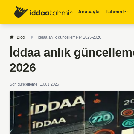
Anasayfa
Tahminler
Blog
İddaa anlık güncellemeler 2025-2026
İddaa anlık güncellem
2026
Son güncelleme: 10.01.2025