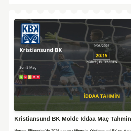
Kristiansund BK Molde İddaa Maç Tahmin
Norveç Eliteserien'de 2026 sezonu itibarıyla Kristiansund BK ve Mo