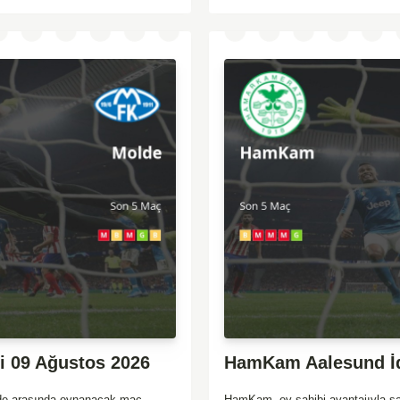
i 09 Ağustos 2026
HamKam Aalesund İd
lde arasında oynanacak maç,
HamKam, ev sahibi avantajıyla sa