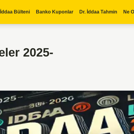
İddaa Bülteni
Banko Kuponlar
Dr. İddaa Tahmin
Ne O
eler 2025-