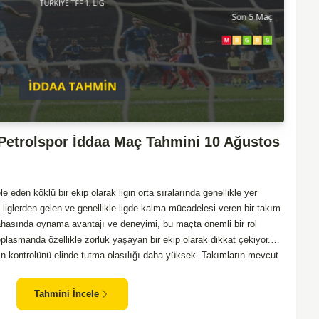
etrolspor İddaa Maç Tahmini 10 Ağustos
 eden köklü bir ekip olarak ligin orta sıralarında genellikle yer
 liglerden gelen ve genellikle ligde kalma mücadelesi veren bir takım
hasında oynama avantajı ve deneyimi, bu maçta önemli bir rol
plasmanda özellikle zorluk yaşayan bir ekip olarak dikkat çekiyor.
 kontrolünü elinde tutma olasılığı daha yüksek. Takımların mevcut
nslarına bakıldığında ev sahibi ekibin galibiyeti daha yüksek bir
Tahmini İncele