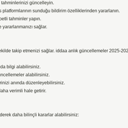
tahminlerinizi güncelleyin.
s platformlarının sunduğu bildirim özelliklerinden yararlanın.
betli tahminler yapın.
e yararlanmanızı sağlar.
şekilde takip etmenizi sağlar. iddaa anlık güncellemeler 2025-20
 bilgi alabilirsiniz.
ncellemeler alabilirsiniz.
inizi anında düzenleyebilirsiniz.
ha verimli hale getirir.
rek daha bilinçli kararlar alabilirsiniz: