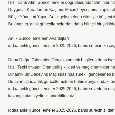
Hızlı Karar Alın: Güncellemeler doğrultusunda tahminlerinizi
Duygusal Kararlardan Kaçının: Maçın heyecanına kapılarak 
Bütçe Yönetimi Yapın: Anlık gelişmelerin etkisiyle bütçen
Bu öneriler, anlık güncellemelerden daha bilinçli bir şekild
Anlık Güncellemelerin Avantajları
iddaa anlık güncellemeler 2025-2026, bahis sürecinize çeşitl
Daha Doğru Tahminler: Gerçek zamanlı bilgilerle daha isabet
Hızlı Tepki İmkanı: Oran değişiklikleri ve maç dinamiklerine 
Dinamik Bir Deneyim: Maç sırasında sürekli güncellenen bilg
Bu avantajlar, anlık güncellemelerin bahis dünyasındaki önem
iddaa anlık güncellemeler 2025-2026, bahis severlerin maç sı
kazanç potansiyelinizi artırabilirsiniz.
iddaa anlık güncellemeler 2025-2026, bahis sürecinizi daha d