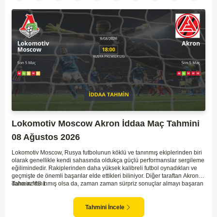
Lokomotiv Moscow Akron İddaa Maç Tahmini
08 Ağustos 2026
Lokomotiv Moscow, Rusya futbolunun köklü ve tanınmış ekiplerinden biri
olarak genellikle kendi sahasında oldukça güçlü performanslar sergileme
eğilimindedir. Rakiplerinden daha yüksek kalibreli futbol oynadıkları ve
geçmişte de önemli başarılar elde ettikleri biliniyor. Diğer taraftan Akron,
daha az tanınmış olsa da, zaman zaman sürpriz sonuçlar almayı başaran
Tahmin MS 1
bir takım olarak dikkat çekmektedir. Ancak genellikle Lokomotiv gibi köklü
ve güçlü ekipler karşısında istikrarlı bir performans sergilemekte
zorlanabilirler. Lokomotiv Moscow'un mevcut form durumunun ve evinde
Tahmini İncele
oynama avantajının, bu karşılaşmada belirleyici olması muhtemel