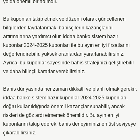
yolda önemli bir adımdır.
Bu kuponları takip etmek ve düzenli olarak güncellenen
bilgilerden faydalanmak, bahisçilerin kazançlarını
artırmalarına yardımcı olur. iddaa banko sistem hazır
kuponlar 2024-2025 kuponları ile bu ayın en iyi fırsatlarını
değerlendirebilir, yüksek oranlardan yararlanabilirsiniz.
Ayrıca, bu kuponlar sayesinde bahis stratejinizi geliştirebilir
ve daha bilinçli kararlar verebilirsiniz.
Bahis dünyasında her zaman dikkatli ve planlı olmak gerekir.
iddaa banko sistem hazır kuponlar 2024-2025 kuponları,
doğru kullanıldığında önemli kazançlar sunabilir, ancak
riskleri de göz ardı etmemek önemlidir. Bu ayın en iyi
kuponlarını takip ederek, bahis deneyiminizi en üst seviyeye
çıkarabilirsiniz.