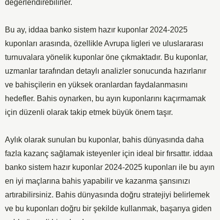
değerlendirebilirler.
Bu ay, iddaa banko sistem hazır kuponlar 2024-2025
kuponları arasında, özellikle Avrupa ligleri ve uluslararası
turnuvalara yönelik kuponlar öne çıkmaktadır. Bu kuponlar,
uzmanlar tarafından detaylı analizler sonucunda hazırlanır
ve bahisçilerin en yüksek oranlardan faydalanmasını
hedefler. Bahis oynarken, bu ayın kuponlarını kaçırmamak
için düzenli olarak takip etmek büyük önem taşır.
Aylık olarak sunulan bu kuponlar, bahis dünyasında daha
fazla kazanç sağlamak isteyenler için ideal bir fırsattır. iddaa
banko sistem hazır kuponlar 2024-2025 kuponları ile bu ayın
en iyi maçlarına bahis yapabilir ve kazanma şansınızı
artırabilirsiniz. Bahis dünyasında doğru stratejiyi belirlemek
ve bu kuponları doğru bir şekilde kullanmak, başarıya giden