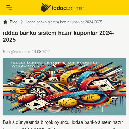
Blog
iddaa banko sistem hazır kuponlar 2024-2025
iddaa banko sistem hazır kuponlar 2024-
2025
Son güncelleme: 14.08.2024
Bahis dünyasında birçok oyuncu, iddaa banko sistem hazır