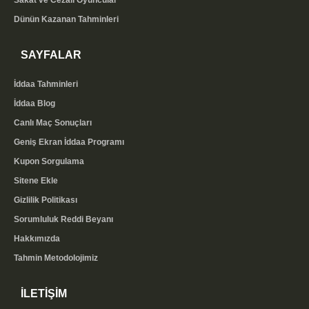
Dünün Kazanan Tahminleri
SAYFALAR
İddaa Tahminleri
İddaa Blog
Canlı Maç Sonuçları
Geniş Ekran İddaa Programı
Kupon Sorgulama
Sitene Ekle
Gizlilik Politikası
Sorumluluk Reddi Beyanı
Hakkımızda
Tahmin Metodolojimiz
İLETİŞİM