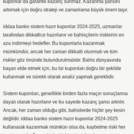
kuponlar da garantili kazanç sunmaz. Kazanma şansını
artırmak için doğru strateji ve zamanlama büyük önem taşır.
iddaa banko sistem hazır kuponlar 2024-2025, uzmanlar
tarafından dikkatlice hazırlanır ve bahisçilerin risklerini en
aza indirmeyi hedefler. Bu kuponlarla kazanmak
mümkündür, ancak her zaman dikkatli olunmalı ve tüm
riskler göz önünde bulundurulmalıdır. Bahis dünyasında
başarı elde etmek için, bu tür kuponları doğru bir şekilde
kullanmak ve sürekli olarak analiz yapmak gereklidir.
Sistem kuponları, genellikle birden fazla maçın sonuçlarına
dayalı olarak hazırlanır ve bu sayede kazanç şansı artırılır.
Ancak, her zaman olduğu gibi, bahislerde hiçbir şey kesin
değildir. iddaa banko sistem hazır kuponlar 2024-2025
kullanarak kazanmak mümkün olsa da, kaybetme riski her