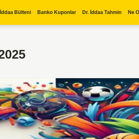
İddaa Bülteni
Banko Kuponlar
Dr. İddaa Tahmin
Ne O
-2025