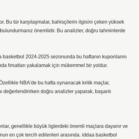
 Bu tür karşılaşmalar, bahisçilerin ilgisini çeken yüksek
 bulundurmanız önemlidir. Bu analizler, doğru tahminlerde
iddaa basketbol 2024-2025 sezonunda bu haftanın kuponlarını
sında fırsatları yakalamak için mükemmel bir yoldur.
 Özellikle NBA'de bu hafta oynanacak kritik maçlar,
 değerlendirirken doğru analizler yaparak, başarılı
lar, genellikle büyük liglerdeki önemli maçlara dayanır ve
nun en çok tercih edilenleri arasında. iddaa basketbol