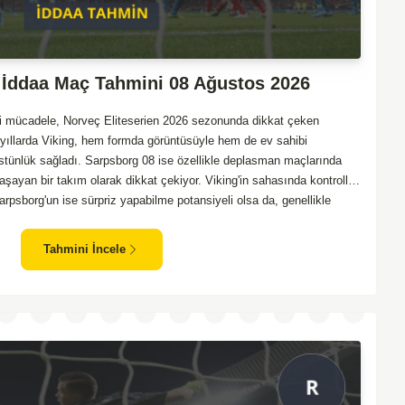
 İddaa Maç Tahmini 08 Ağustos 2026
i mücadele, Norveç Eliteserien 2026 sezonunda dikkat çeken
 yıllarda Viking, hem formda görüntüsüyle hem de ev sahibi
 üstünlük sağladı. Sarpsborg 08 ise özellikle deplasman maçlarında
yan bir takım olarak dikkat çekiyor. Viking'in sahasında kontrollü
arpsborg'un ise sürpriz yapabilme potansiyeli olsa da, genellikle
a zorlandıkları biliniyor. Bu doğrultuda, Viking'in galibiyete yakın
Tahmini İncele