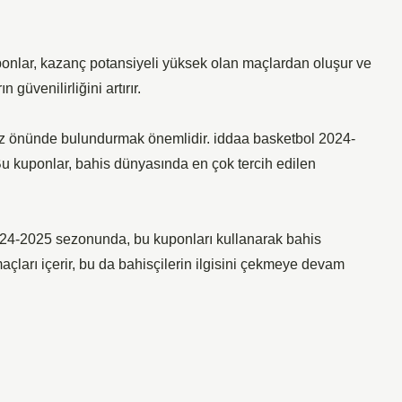
kuponlar, kazanç potansiyeli yüksek olan maçlardan oluşur ve
güvenilirliğini artırır.
 göz önünde bulundurmak önemlidir. iddaa basketbol 2024-
Bu kuponlar, bahis dünyasında en çok tercih edilen
ol 2024-2025 sezonunda, bu kuponları kullanarak bahis
maçları içerir, bu da bahisçilerin ilgisini çekmeye devam