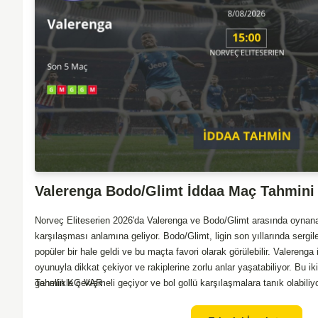
Valerenga Bodo/Glimt İddaa Maç Tahmini
Norveç Eliteserien 2026'da Valerenga ve Bodo/Glimt arasında oynana
karşılaşması anlamına geliyor. Bodo/Glimt, ligin son yıllarında sergi
popüler bir hale geldi ve bu maçta favori olarak görülebilir. Valerenga 
oyunuyla dikkat çekiyor ve rakiplerine zorlu anlar yaşatabiliyor. Bu i
genellikle çekişmeli geçiyor ve bol gollü karşılaşmalara tanık olabiliy
Tahmin KG VAR
alarak sahasında etkili performans sergileyen Valerenga, Bodo/Glimt
zorlanmayabilir. Aynı şekilde, Bodo/Glimt'in de hücum gücü düşünüldü