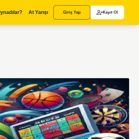
ynadılar?
At Yarışı
Giriş Yap
Kayıt Ol