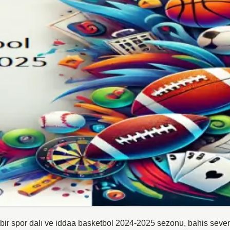
bir spor dalı ve iddaa basketbol 2024-2025 sezonu, bahis severl