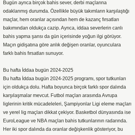
Bugün ayrıca birçok bahis sever, derbi maçlarına
odaklanmış durumda. Özellikle büyük takımların karşılaştığı
maçlar, hem oranlar açısından hem de kazanç fırsatları
bakımından oldukça cazip. Ayrıca, iddaa severlerin canlı
bahis yapma şansı da gün içerisinde yoğun ilgi görüyor.
Maçın gidişatına göre anlık değişen oranlar, oyunculara
farklı bahis fırsatları sunuyor.
Bu hafta İddaa bugün 2024-2025
Bu hafta İddaa bugün 2024-2025 programı, spor tutkunları
için oldukça dolu. Hafta boyunca birçok farklı spor dalında
karşılaşmalar mevcut. Futbol maçları arasında Avrupa
liglerinin kritik mücadeleleri, Şampiyonlar Ligi eleme maçları
ve yerel lig maçları dikkat çekiyor. Basketbol dünyasında ise
EuroLeague ve NBA maçları bahis tutkunlarının radarında.
Her iki spor dalında da oranlar değişkenlik gösteriyor, bu