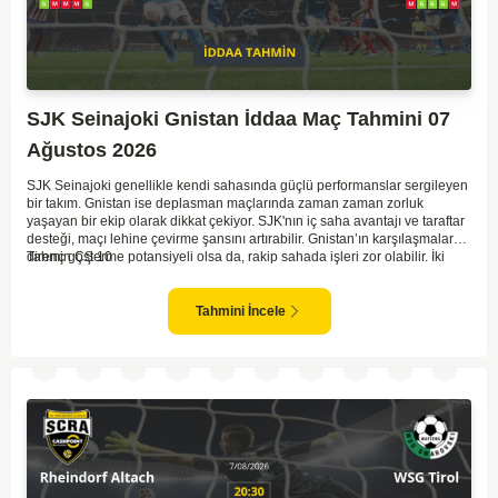
SJK Seinajoki Gnistan İddaa Maç Tahmini 07
Ağustos 2026
SJK Seinajoki genellikle kendi sahasında güçlü performanslar sergileyen
bir takım. Gnistan ise deplasman maçlarında zaman zaman zorluk
yaşayan bir ekip olarak dikkat çekiyor. SJK'nın iç saha avantajı ve taraftar
desteği, maçı lehine çevirme şansını artırabilir. Gnistan’ın karşılaşmalarda
direnç gösterme potansiyeli olsa da, rakip sahada işleri zor olabilir. İki
Tahmin ÇŞ 10
takımın son dönem performansları göz önüne alındığında, SJK'nın daha
avantajlı olacağı öngörülebilir. Bu durum ev sahibinin galibiyete yakın
olduğunu düşündürüyor.
Tahmini İncele