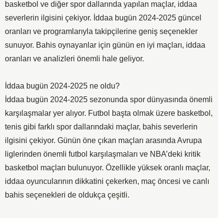
basketbol ve diğer spor dallarında yapılan maçlar, iddaa
severlerin ilgisini çekiyor. İddaa bugün 2024-2025 güncel
oranları ve programlarıyla takipçilerine geniş seçenekler
sunuyor. Bahis oynayanlar için günün en iyi maçları, iddaa
oranları ve analizleri önemli hale geliyor.
İddaa bugün 2024-2025 ne oldu?
İddaa bugün 2024-2025 sezonunda spor dünyasında önemli
karşılaşmalar yer alıyor. Futbol başta olmak üzere basketbol,
tenis gibi farklı spor dallarındaki maçlar, bahis severlerin
ilgisini çekiyor. Günün öne çıkan maçları arasında Avrupa
liglerinden önemli futbol karşılaşmaları ve NBA’deki kritik
basketbol maçları bulunuyor. Özellikle yüksek oranlı maçlar,
iddaa oyuncularının dikkatini çekerken, maç öncesi ve canlı
bahis seçenekleri de oldukça çeşitli.