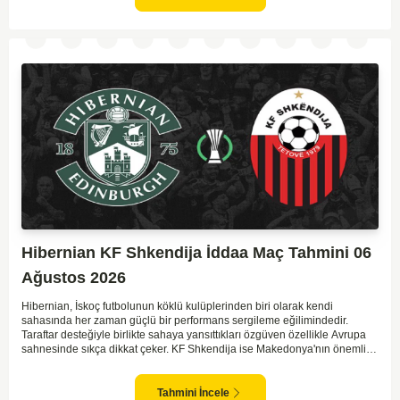
mümkün. Denk güçlerin savaşı olacak bu karşılaşmada, iki takımın da gol
bulabileceği bir senaryo ihtimali oldukça yüksek.
Hibernian KF Shkendija İddaa Maç Tahmini 06
Ağustos 2026
Hibernian, İskoç futbolunun köklü kulüplerinden biri olarak kendi
sahasında her zaman güçlü bir performans sergileme eğilimindedir.
Taraftar desteğiyle birlikte sahaya yansıttıkları özgüven özellikle Avrupa
sahnesinde sıkça dikkat çeker. KF Shkendija ise Makedonya'nın önemli
temsilcilerinden biri olarak son yıllarda Avrupa maceralarında tecrübe
biriktirmektedir. Ancak deplasman maçlarında zaman zaman istikrarsız
sonuçlar alabilmekteler. Hibernian'ın genel olarak daha organize
Tahmini İncele