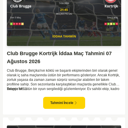
Club Brugge Kortrijk İddaa Maç Tahmini 07
Ağustos 2026
Club Brugge, Belçika'nın köklü ve başarılı ekiplerinden biri olarak genel
olarak iç saha maçlarında üstün bir performans gösteriyor. Ancak Kortrijk,
zorluk yaşasa da zaman zaman sürpriz sonuçlar alabilen bir takım
profiline sahip. Son sezonlarda karşılaştıkları maçlarda genellikle Club
Brugge'un üstün bir oyun sergilediği gözlemleniyor. Ev sahibi ekip, kadro
Tahmin MS 1
kalitesi ve tecrübesiyle rakibine göre bir adım önde. Ancak, Kortrijk'in
zaman zaman kapalı savunma anlayışıyla oyun dengesini bir süre
koruyabileceğini de unutmamak gerek. Bu sebeplerle, maçın Club
Tahmini İncele
Brugge tarafından kazanılması muhtemel görünüyor.