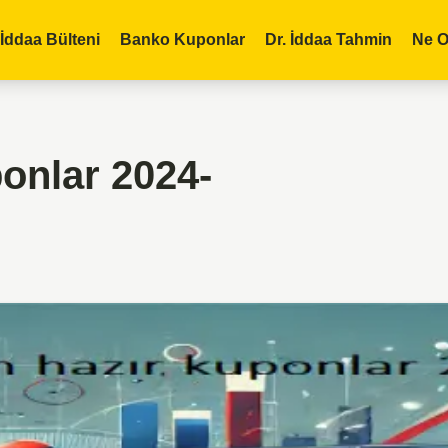
İddaa Bülteni
Banko Kuponlar
Dr. İddaa Tahmin
Ne O
onlar 2024-