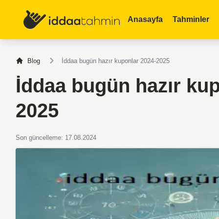
Anasayfa
Tahminler
Blog
İddaa bugün hazır kuponlar 2024-2025
İddaa bugün hazır kup
2025
Son güncelleme: 17.08.2024