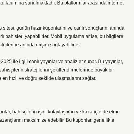
kullanımına sunulmaktadır. Bu platformlar arasında internet
s sitesi, günün hazır kuponlarını ve canlı sonuçlarını anında
ı bahisleri yapabilirler. Mobil uygulamalar ise, bu bilgilere
gilerine anında erişim sağlayabilirler.
025 ile ilgili canlı yayınlar ve analizler sunar. Bu yayınlar,
hisçilerin stratejilerini şekillendirmelerinde büyük bir
en hızlı ve doğru şekilde ulaşmalarını sağlar.
ar, bahisçilerin işini kolaylaştıran ve kazanç elde etme
kazançlarını maksimize edebilir. Bu kuponlar, genellikle