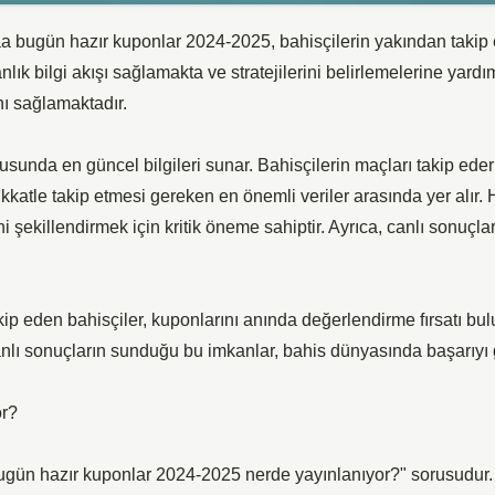
aa bugün hazır kuponlar 2024-2025
, bahisçilerin yakından takip 
 anlık bilgi akışı sağlamakta ve stratejilerini belirlemelerine yar
nı sağlamaktadır.
unda en güncel bilgileri sunar. Bahisçilerin maçları takip eder
dikkatle takip etmesi gereken en önemli veriler arasında yer alır
ini şekillendirmek için kritik öneme sahiptir. Ayrıca, canlı sonuçl
ip eden bahisçiler, kuponlarını anında değerlendirme fırsatı b
. Canlı sonuçların sunduğu bu imkanlar, bahis dünyasında başarıyı g
or?
bugün hazır kuponlar 2024-2025 nerde yayınlanıyor?" sorusudur. 