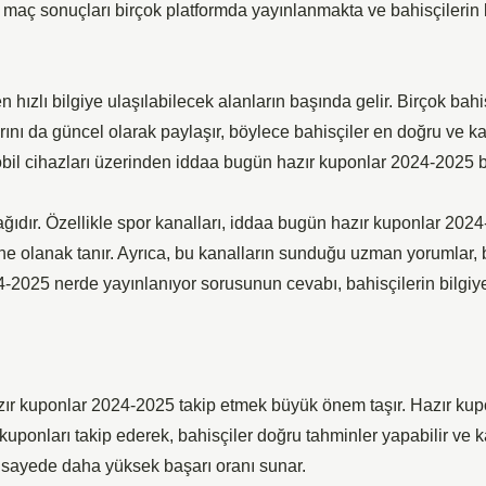
 maç sonuçları birçok platformda yayınlanmakta ve bahisçilerin 
ızlı bilgiye ulaşılabilecek alanların başında gelir. Birçok bahi
ını da güncel olarak paylaşır, böylece bahisçiler en doğru ve karl
bil cihazları üzerinden iddaa bugün hazır kuponlar 2024-2025 bil
ağıdır. Özellikle spor kanalları, iddaa bugün hazır kuponlar 2024-2
ine olanak tanır. Ayrıca, bu kanalların sunduğu uzman yorumlar, ba
-2025 nerde yayınlanıyor sorusunun cevabı, bahisçilerin bilgiye 
r kuponlar 2024-2025 takip etmek büyük önem taşır. Hazır kuponl
r kuponları takip ederek, bahisçiler doğru tahminler yapabilir ve 
u sayede daha yüksek başarı oranı sunar.