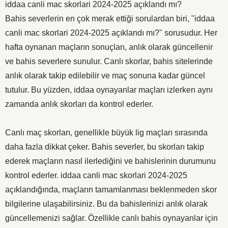
iddaa canli mac skorlari 2024-2025 açıklandı mı?
Bahis severlerin en çok merak ettiği sorulardan biri, "iddaa
canli mac skorlari 2024-2025 açıklandı mı?" sorusudur. Her
hafta oynanan maçların sonuçları, anlık olarak güncellenir
ve bahis severlere sunulur. Canlı skorlar, bahis sitelerinde
anlık olarak takip edilebilir ve maç sonuna kadar güncel
tutulur. Bu yüzden, iddaa oynayanlar maçları izlerken aynı
zamanda anlık skorları da kontrol ederler.
Canlı maç skorları, genellikle büyük lig maçları sırasında
daha fazla dikkat çeker. Bahis severler, bu skorları takip
ederek maçların nasıl ilerlediğini ve bahislerinin durumunu
kontrol ederler. iddaa canli mac skorlari 2024-2025
açıklandığında, maçların tamamlanması beklenmeden skor
bilgilerine ulaşabilirsiniz. Bu da bahislerinizi anlık olarak
güncellemenizi sağlar. Özellikle canlı bahis oynayanlar için