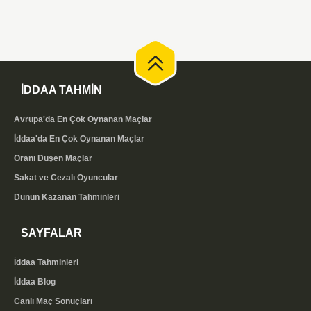
İDDAA TAHMİN
Avrupa'da En Çok Oynanan Maçlar
İddaa'da En Çok Oynanan Maçlar
Oranı Düşen Maçlar
Sakat ve Cezalı Oyuncular
Dünün Kazanan Tahminleri
SAYFALAR
İddaa Tahminleri
İddaa Blog
Canlı Maç Sonuçları