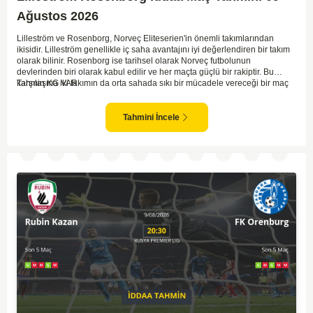
Ağustos 2026
Lilleström ve Rosenborg, Norveç Eliteserien'in önemli takımlarından
ikisidir. Lilleström genellikle iç saha avantajını iyi değerlendiren bir takım
olarak bilinir. Rosenborg ise tarihsel olarak Norveç futbolunun
devlerinden biri olarak kabul edilir ve her maçta güçlü bir rakiptir. Bu
karşılaşma iki takımın da orta sahada sıkı bir mücadele vereceği bir maç
Tahmin KG VAR
olacaktır. Lilleström'ün iç saha performansı ve Rosenborg'un deplasman
oyunundaki etkisi birlikte düşünüldüğünde, maçın dengede geçmesi
olasıdır. İki takımın da gol atma potansiyeli yüksek olduğu için karşılıklı
Tahmini İncele
goller izlenebilir.