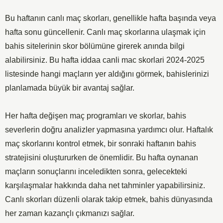
Bu haftanın canlı maç skorları, genellikle hafta başında veya
hafta sonu güncellenir. Canlı maç skorlarına ulaşmak için
bahis sitelerinin skor bölümüne girerek anında bilgi
alabilirsiniz. Bu hafta iddaa canli mac skorlari 2024-2025
listesinde hangi maçların yer aldığını görmek, bahislerinizi
planlamada büyük bir avantaj sağlar.
Her hafta değişen maç programları ve skorlar, bahis
severlerin doğru analizler yapmasına yardımcı olur. Haftalık
maç skorlarını kontrol etmek, bir sonraki haftanın bahis
stratejisini oluştururken de önemlidir. Bu hafta oynanan
maçların sonuçlarını inceledikten sonra, gelecekteki
karşılaşmalar hakkında daha net tahminler yapabilirsiniz.
Canlı skorları düzenli olarak takip etmek, bahis dünyasında
her zaman kazançlı çıkmanızı sağlar.