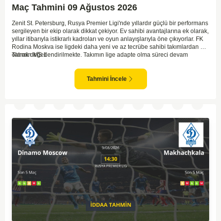
Maç Tahmini 09 Ağustos 2026
Zenit St. Petersburg, Rusya Premier Ligi'nde yıllardır güçlü bir performans
sergileyen bir ekip olarak dikkat çekiyor. Ev sahibi avantajlarına ek olarak,
yıllar itibarıyla istikrarlı kadroları ve oyun anlayışlarıyla öne çıkıyorlar. FK
Rodina Moskva ise ligdeki daha yeni ve az tecrübe sahibi takımlardan biri
olarak değerlendirilmekte. Takımın lige adapte olma süreci devam
Tahmin MS 1
ederken, Zenit karşısında özellikle deplasmanda zorlanmaları muhtemel.
Zenit'in ev sahibi avantajı ve daha tecrübeli kadrosu göz önüne
alındığında, maçın genel seyri Zenit'in kontrolünde geçebilir. Bu faktörlerle
Tahmini İncele
birlikte, Zenit'in net bir galibiyete ulaşması olası görünüyor.