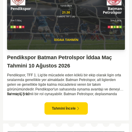
Pendikspor Batman Petrolspor İddaa Maç
Tahmini 10 Ağustos 2026
Pendikspor, TFF 1. Lig'de mücadele eden köklü bir ekip olarak ligin orta
sıralarında genellikle yer almaktadır. Batman Petrolspor, alt liglerden
gelen ve genellikle ligde kalma mücadelesi veren bir takım
görünümündedir. Pendikspor'un sahasında oynama avantajı ve deneyimi,
bu maçta önemli bir rol oynayabilir. Batman Petrolspor, deplasmanda
Tahmin ÇŞ 10
özellikle zorluk yaşayan bir ekip olarak dikkat çekiyor. Bu bağlamda,
Pendikspor'un maçın kontrolünü elinde tutma olasılığı daha yüksek.
Takımların mevcut form durumları ve geçmiş performanslarına
Tahmini İncele
bakıldığında ev sahibi ekibin galibiyeti daha yüksek bir ihtimal sunuyor.