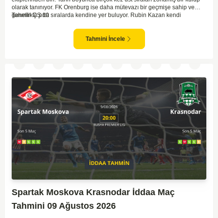
olarak tanınıyor. FK Orenburg ise daha mütevazı bir geçmişe sahip ve
genellikle orta sıralarda kendine yer buluyor. Rubin Kazan kendi
Tahmin ÇŞ 10
sahasında oynadığı maçlarda rakiplerine karşı daha etkili bir performans
gösteriyor. Toparlayacak olursak bu maçta ev sahibi ekibin bir adım önde
olduğunu düşünüyorum.
Tahmini İncele
Spartak Moskova Krasnodar İddaa Maç
Tahmini 09 Ağustos 2026