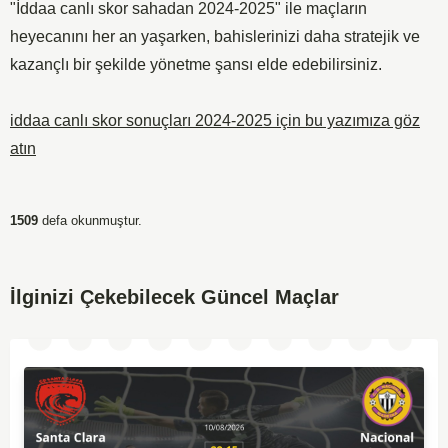
"İddaa canlı skor sahadan 2024-2025" ile maçların
heyecanını her an yaşarken, bahislerinizi daha stratejik ve
kazançlı bir şekilde yönetme şansı elde edebilirsiniz.
iddaa canlı skor sonuçları 2024-2025
için bu yazımıza göz
atın
1509
defa okunmuştur.
İlginizi Çekebilecek Güncel Maçlar