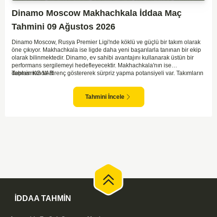
Dinamo Moscow Makhachkala İddaa Maç
Tahmini 09 Ağustos 2026
Dinamo Moscow, Rusya Premier Ligi'nde köklü ve güçlü bir takım olarak
öne çıkıyor. Makhachkala ise ligde daha yeni başarılarla tanınan bir ekip
olarak bilinmektedir. Dinamo, ev sahibi avantajını kullanarak üstün bir
performans sergilemeyi hedefleyecektir. Makhachkala'nın ise
deplasmanda direnç göstererek sürpriz yapma potansiyeli var. Takımların
Tahmin KG VAR
genel form durumları ve önceki maçlardaki performanslarına bakıldığında,
karşılıklı goller izleyebileceğimiz bir mücadele olası görünüyor. Taktiksel
açıdan dengeli bir maç olması beklenirken, seyir zevki yüksek bir
Tahmini İncele
karşılaşma bizleri bekliyor.
İDDAA TAHMİN