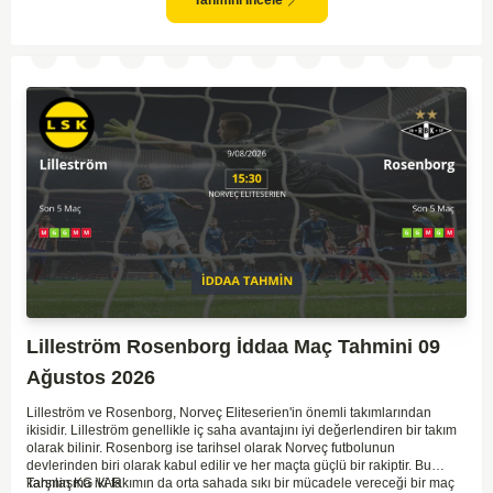
Lilleström Rosenborg İddaa Maç Tahmini 09
Ağustos 2026
Lilleström ve Rosenborg, Norveç Eliteserien'in önemli takımlarından
ikisidir. Lilleström genellikle iç saha avantajını iyi değerlendiren bir takım
olarak bilinir. Rosenborg ise tarihsel olarak Norveç futbolunun
devlerinden biri olarak kabul edilir ve her maçta güçlü bir rakiptir. Bu
karşılaşma iki takımın da orta sahada sıkı bir mücadele vereceği bir maç
Tahmin KG VAR