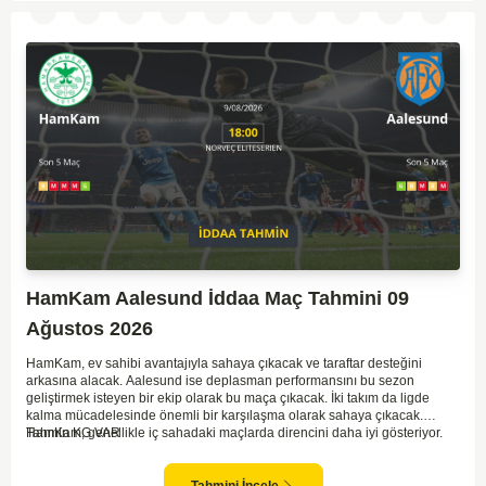
olasılığı yüksek. Maçın gol pozisyonları açısından zengin geçmesi ve her
iki takımın da sahada etkili olması muhtemel.
HamKam Aalesund İddaa Maç Tahmini 09
Ağustos 2026
HamKam, ev sahibi avantajıyla sahaya çıkacak ve taraftar desteğini
arkasına alacak. Aalesund ise deplasman performansını bu sezon
geliştirmek isteyen bir ekip olarak bu maça çıkacak. İki takım da ligde
kalma mücadelesinde önemli bir karşılaşma olarak sahaya çıkacak.
HamKam, genellikle iç sahadaki maçlarda direncini daha iyi gösteriyor.
Tahmin KG VAR
Aalesund'un dış saha formu ise bu maçta belirleyici unsurlardan biri
olabilir. Hücum anlamında her iki takım da zaman zaman sıkıntı yaşasa da
gol bulma ihtimalleri yüksek.
Tahmini İncele