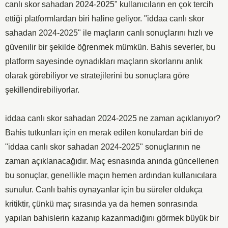
canlı skor sahadan 2024-2025
" kullanıcıların en çok tercih
ettiği platformlardan biri haline geliyor. "iddaa canlı skor
sahadan 2024-2025" ile maçların canlı sonuçlarını hızlı ve
güvenilir bir şekilde öğrenmek mümkün. Bahis severler, bu
platform sayesinde oynadıkları maçların skorlarını anlık
olarak görebiliyor ve stratejilerini bu sonuçlara göre
şekillendirebiliyorlar.
iddaa canlı skor sahadan 2024-2025 ne zaman açıklanıyor?
Bahis tutkunları için en merak edilen konulardan biri de
"iddaa canlı skor sahadan 2024-2025" sonuçlarının ne
zaman açıklanacağıdır. Maç esnasında anında güncellenen
bu sonuçlar, genellikle maçın hemen ardından kullanıcılara
sunulur. Canlı bahis oynayanlar için bu süreler oldukça
kritiktir, çünkü maç sırasında ya da hemen sonrasında
yapılan bahislerin kazanıp kazanmadığını görmek büyük bir