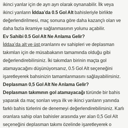
ikinci yarılar için de ayrı ayrı olarak oynanabilir. İlk veya
ikinci yarıların
İddaa’da 0.5 Gol Alt
bahisleriyle birlikte
değerlendirilmesi, maç sonuna göre daha kazançlı olan ve
daha fazla ikramiye sağlanmasının yolunu açabilir.
Ev Sahibi 0.5 Gol Alt Ne Anlama Gelir?
İddaa’da alt ve üst
oranlarını ev sahipleri ve deplasman
takımları için de müsabakanın tamamında olduğu gibi
değerlendirebilirsiniz. İki takımdan birinin maçta gol
atamayacağını düşünüyorsanız, 0.5 Gol Alt seçeneğini
işaretleyerek bahsinizin tamamlanmasını sağlayabilirsiniz.
Deplasman 0,5 Gol Alt Ne Anlama Gelir?
Deplasman takımının gol atamayacağı
türünde bir bahis
yaparak da maç sonları veya ilk ve ikinci yarıların yanında
farklı bahis türlerini de denemeyi değerlendirebilirsiniz. Karlı
oranlara sahip olan bahisler arasında yer alan 0,5 Gol Alt
seçeneğini deplasman takımı özelinde işaretleyerek o