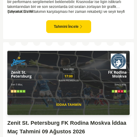
bir performans sergilemeleri beklenebilir. Krasnodar ise ligin istikrarlı
takımlarından biri ve son sezonlarda üst sıraları zorlayan bir grafik
çiziyorlar. Bu iki takımın karşılaşması her zaman rekabetçi ve seyir keyfi
Tahmin KG VAR
yüksek oluyor. Spartak Moskova'nın ev sahibi olması, maçı kendi lehlerine
çevirebilecek unsurlar barındırıyor. İki takımın geçmiş karşılaşmalarında
gol bulmakta zorlanmadıkları düşünülürse, bu maçta da her iki ekip gol
Tahmini İncele
atabilir.
Zenit St. Petersburg FK Rodina Moskva İddaa
Maç Tahmini 09 Ağustos 2026