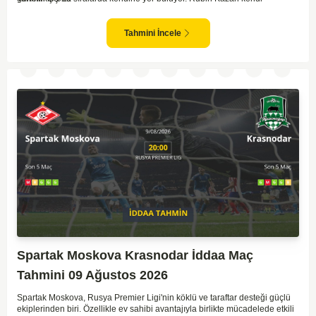
sahasında oynadığı maçlarda rakiplerine karşı daha etkili bir performans
gösteriyor. Toparlayacak olursak bu maçta ev sahibi ekibin bir adım önde
olduğunu düşünüyorum.
Tahmini İncele
Spartak Moskova Krasnodar İddaa Maç
Tahmini 09 Ağustos 2026
Spartak Moskova, Rusya Premier Ligi'nin köklü ve taraftar desteği güçlü
ekiplerinden biri. Özellikle ev sahibi avantajıyla birlikte mücadelede etkili