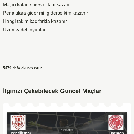
Maçın kalan süresini kim kazanır
Penaltılara gider mi, giderse kim kazanır
Hangi takım kaç farkla kazanır
Uzun vadeli oyunlar
5479
defa okunmuştur.
İlginizi Çekebilecek Güncel Maçlar