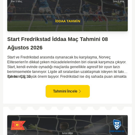
Start Fredrikstad İddaa Maç Tahmini 08
Ağustos 2026
Start ve Fredrikstad arasında oynanacak bu karşılaşma, Norveç
Eliteserien'in dikkat çeken mücadelelerinden biri olarak karşımıza çıkıyor.
Start, kendi evinde oynadığı maçlarda genellikle agresif bir oyun tarzı
benimsemekle tanınıyor. Ligde alt sıralardan uzaklaşmak isteyen iki takım
için bu maç büyük önem taşıyor. Fredrikstad ise dış sahada puan almakta
Tahmin ÇŞ 10
zorlanan bir ekip olarak biliniyor. Bu durum, ev sahibi Start'a karşı
mücadelede zorluk çıkartabilir. Maçın temposunun yüksek olacağını ve
her iki takımın da sonuca gitmeye odaklanacağını düşünüyorum.
Tahmini İncele