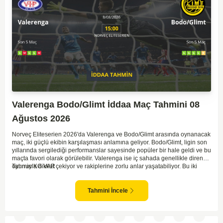
Valerenga Bodo/Glimt İddaa Maç Tahmini 08
Ağustos 2026
Norveç Eliteserien 2026'da Valerenga ve Bodo/Glimt arasında oynanacak
maç, iki güçlü ekibin karşılaşması anlamına geliyor. Bodo/Glimt, ligin son
yıllarında sergilediği performanslar sayesinde popüler bir hale geldi ve bu
maçta favori olarak görülebilir. Valerenga ise iç sahada genellikle dirençli
oyunuyla dikkat çekiyor ve rakiplerine zorlu anlar yaşatabiliyor. Bu iki
Tahmin KG VAR
takım arasındaki maçlar genellikle çekişmeli geçiyor ve bol gollü
karşılaşmalara tanık olabiliyoruz. Taraftar desteğini arkasına alarak
sahasında etkili performans sergileyen Valerenga, Bodo/Glimt karşısında
Tahmini İncele
gol bulmakta zorlanmayabilir. Aynı şekilde, Bodo/Glimt'in de hücum gücü
düşünüldüğünde karşılıklı goller izleyeceğimiz bir maç olması muhtemel
görünüyor.