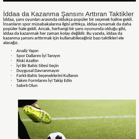
İddaa da Kazanma Şansını Arttıran Taktikler
İddaa, şans oyunları arasında oldukça popüler bir seçenek haline geldi.
İnsanların spor müsabakalarına ilgisi arttıkça, iddaa oynamak da daha
popüler hale geldi. Ancak, herhangi bir şans oyununda olduğu gibi,
iddaa da kazanmak her zaman kolay değildir. Bu yazıda, iddaa da
kazanma şansını arttırmak için kullanabileceğiniz bazı taktikleri ele
alacağız.
·
Analiz Yapın
·
Spor Dallarını İyi Tanıyın
·
Riski Azaltın
·
İyi Bir Bahis Sitesi Seçin
·
Duygusal Davranmayın
·
Farklı Bahis Seçeneklerini Kullanın
·
Takım Formlarını İyi Takip Edin
·
Sabırlı Olun