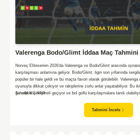
Valerenga Bodo/Glimt İddaa Maç Tahmini
Norveç Eliteserien 2026'da Valerenga ve Bodo/Glimt arasında oynana
karşılaşması anlamına geliyor. Bodo/Glimt, ligin son yıllarında sergi
popüler bir hale geldi ve bu maçta favori olarak görülebilir. Valerenga 
oyunuyla dikkat çekiyor ve rakiplerine zorlu anlar yaşatabiliyor. Bu i
genellikle çekişmeli geçiyor ve bol gollü karşılaşmalara tanık olabiliy
Tahmin KG VAR
alarak sahasında etkili performans sergileyen Valerenga, Bodo/Glimt
zorlanmayabilir. Aynı şekilde, Bodo/Glimt'in de hücum gücü düşünüldü
Tahmini İncele
izleyeceğimiz bir maç olması muhtemel görünüyor.