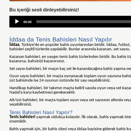
Bu içeriği sesli dinleyebilirsiniz!
Audio
00:00
Player
İddaa da Tenis Bahisleri Nasıl Yapılır
İddaa
, Türkiye'de en popüler bahis oyunlarından biridir. İddaa, futbol
bahisleri çeşitli türlerde yapılabilir. Bunlar arasında kazanan, set sayısı
Kazanan bahisleri, en yaygın tenis bahis türlerinden biridir. Bu bahis 
kazanırsa, bahsinizi kazanırsınız.
Set sayısı bahisleri, bir maçın kaç set ile kazanılacağına bahis yapma 
Oyun sayısı bahisleri, bir maçta oynanacak toplam oyun sayısına bahis 
üst bahisinde ise 24 oyunun üstünde bir sayı seçebilirsiniz.
Handikap bahisleri, bir takımın maçta belirli sayıda oyun veya set ka
Nadal'a karşı kaybetmesi gerekecektir.
Alt/üst bahisleri, bir maçta toplam oyun veya set sayısının altında 
seçebilirsiniz.
Tenis Bahisleri Nasıl Yapılır?
Tenis bahisleri
yapmak oldukça kolaydır. İlk olarak, bahis yapmak ist
önemlidir.
Bahis yapmak için, bir bahis sitesi veya iddaa bayisine giderek bahis k