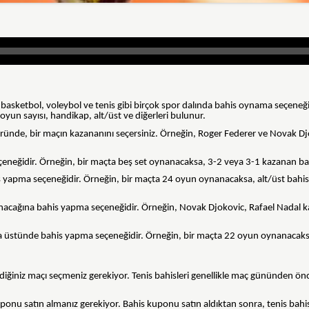
, basketbol, voleybol ve tenis gibi birçok spor dalında bahis oynama seçeneği
, oyun sayısı, handikap, alt/üst ve diğerleri bulunur.
türünde, bir maçın kazananını seçersiniz. Örneğin, Roger Federer ve Novak Djok
seçeneğidir. Örneğin, bir maçta beş set oynanacaksa, 3-2 veya 3-1 kazanan bah
yapma seçeneğidir. Örneğin, bir maçta 24 oyun oynanacaksa, alt/üst bahis yap
zanacağına bahis yapma seçeneğidir. Örneğin, Novak Djokovic, Rafael Nadal k
veya üstünde bahis yapma seçeneğidir. Örneğin, bir maçta 22 oyun oynanacaks
ediğiniz maçı seçmeniz gerekiyor. Tenis bahisleri genellikle maç gününden 
uponu satın almanız gerekiyor. Bahis kuponu satın aldıktan sonra, tenis bahis