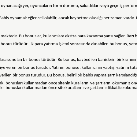
oynanacağı yer, oyuncuların form durumu, sakatlıkları veya geçmiş perform
ahis oynamak eğlenceli olabilir, ancak kaybetme olasılığı her zaman vardır
sunmaktadır. Bu bonuslar, kullanıcılara ekstra para kazanma şansı sağlar. Bazı 
r bonus türüdür. İlk para yatırma işlemi sonrasında alınabilen bu bonus, yatırı
ara sunulan bir bonus türüdür. Bu bonus, kaybedilen bahislerin bir kısmının ge
iye veren bir bonus türüdür. Yatırım bonusu, kullanıcının yaptığı yatırım tutar
 verilen bir bonus türüdür. Bu bonus, belirli bir bahis yapma şartı karşılandığınd
k, bonusları kullanmadan önce sitenin kurallarını ve şartlarını okumanız önemli
enle, bonusları kullanmadan önce site kurallarını ve şartlarını dikkatlice okum