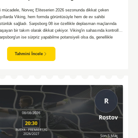
i mücadele, Norveç Eliteserien 2026 sezonunda dikkat çeken
 yıllarda Viking, hem formda görüntüsüyle hem de ev sahibi
 üstünlük sağladı. Sarpsborg 08 ise özellikle deplasman maçlarında
yan bir takım olarak dikkat çekiyor. Viking'in sahasında kontrollü
arpsborg'un ise sürpriz yapabilme potansiyeli olsa da, genellikle
a zorlandıkları biliniyor. Bu doğrultuda, Viking'in galibiyete yakın
Tahmini İncele