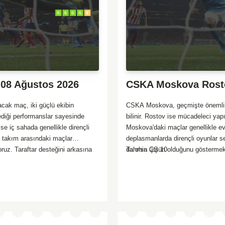
 08 Ağustos 2026
CSKA Moskova Rosto
cak maç, iki güçlü ekibin
CSKA Moskova, geçmişte önemli baş
lediği performanslar sayesinde
bilinir. Rostov ise mücadeleci ya
ise iç sahada genellikle dirençli
Moskova'daki maçlar genellikle ev
ki takım arasındaki maçlar
deplasmanlarda dirençli oyunlar s
oruz. Taraftar desteğini arkasına
da olsa üstün olduğunu göstermekt
Tahmin ÇŞ 10
 karşısında gol bulmakta
önüne alındığında, CSKA'nın saha
ğünde karşılıklı goller