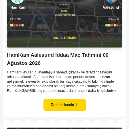
HamKam Aalesund İddaa Maç Tahmini 09
Ağustos 2026
HamKam, ev sahibi avantajıyla sahaya çıkacak ve taraftar desteğini
arkasına alacak. Aalesund ise deplasman performansını bu sezon
geliştirmek isteyen bir ekip olarak bu maça çıkacak. İki takım da ligde
kalma mücadelesinde önemli bir karşılaşma olarak sahaya çıkacak.
HamKam, genellikle iç sahadaki maçlarda direncini daha iyi gösteriyor.
Tahmin KG VAR
Aalesund'un dış saha formu ise bu maçta belirleyici unsurlardan biri
olabilir. Hücum anlamında her iki takım da zaman zaman sıkıntı yaşasa da
gol bulma ihtimalleri yüksek.
Tahmini İncele