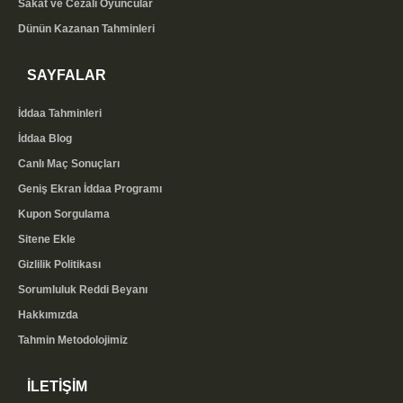
Sakat ve Cezalı Oyuncular
Dünün Kazanan Tahminleri
SAYFALAR
İddaa Tahminleri
İddaa Blog
Canlı Maç Sonuçları
Geniş Ekran İddaa Programı
Kupon Sorgulama
Sitene Ekle
Gizlilik Politikası
Sorumluluk Reddi Beyanı
Hakkımızda
Tahmin Metodolojimiz
İLETİŞİM