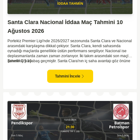
Santa Clara Nacional İddaa Maç Tahmini 10
Ağustos 2026
Portekiz Premier Ligi'nde 2026/2027 sezonunda Santa Clara ve Nacional
arasındaki karşılaşma dikkat çekiyor. Santa Clara, kendi sahasında
oynadığı maçlarda genellikle üstün performans sergiliyor. Nacional ise
deplasmanlarda zaman zaman zorlanıyor. İki takım arasındaki son maçlar
genellikle başabaş geçmiştir. Santa Clara'nın iç saha avantajı göz önüne
Tahmin ÇŞ 10
alınarak, bu maçta daha baskın olabileceği düşünülüyor. Ancak,
Nacional'in mücadele gücü ve sürpriz yapabilme potansiyeli de göz ardı
edilmemeli.
Tahmini İncele