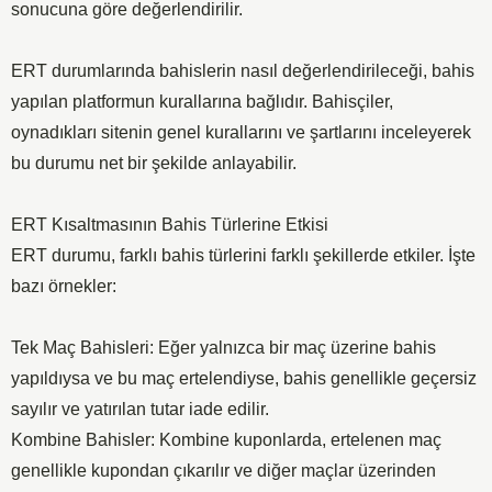
sonucuna göre değerlendirilir.
ERT durumlarında bahislerin nasıl değerlendirileceği, bahis
yapılan platformun kurallarına bağlıdır. Bahisçiler,
oynadıkları sitenin genel kurallarını ve şartlarını inceleyerek
bu durumu net bir şekilde anlayabilir.
ERT Kısaltmasının Bahis Türlerine Etkisi
ERT durumu, farklı bahis türlerini farklı şekillerde etkiler. İşte
bazı örnekler:
Tek Maç Bahisleri: Eğer yalnızca bir maç üzerine bahis
yapıldıysa ve bu maç ertelendiyse, bahis genellikle geçersiz
sayılır ve yatırılan tutar iade edilir.
Kombine Bahisler: Kombine kuponlarda, ertelenen maç
genellikle kupondan çıkarılır ve diğer maçlar üzerinden