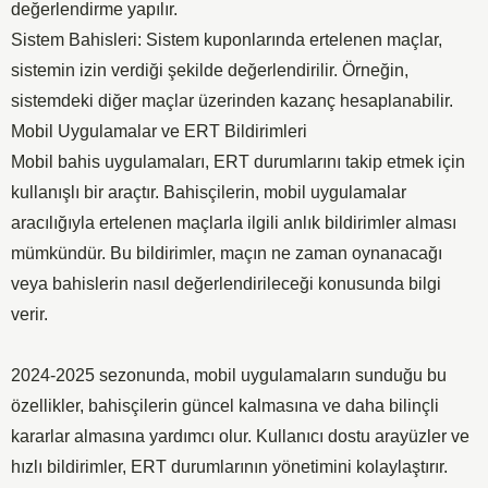
değerlendirme yapılır.
Sistem Bahisleri: Sistem kuponlarında ertelenen maçlar,
sistemin izin verdiği şekilde değerlendirilir. Örneğin,
sistemdeki diğer maçlar üzerinden kazanç hesaplanabilir.
Mobil Uygulamalar ve ERT Bildirimleri
Mobil bahis uygulamaları, ERT durumlarını takip etmek için
kullanışlı bir araçtır. Bahisçilerin, mobil uygulamalar
aracılığıyla ertelenen maçlarla ilgili anlık bildirimler alması
mümkündür. Bu bildirimler, maçın ne zaman oynanacağı
veya bahislerin nasıl değerlendirileceği konusunda bilgi
verir.
2024-2025 sezonunda, mobil uygulamaların sunduğu bu
özellikler, bahisçilerin güncel kalmasına ve daha bilinçli
kararlar almasına yardımcı olur. Kullanıcı dostu arayüzler ve
hızlı bildirimler, ERT durumlarının yönetimini kolaylaştırır.