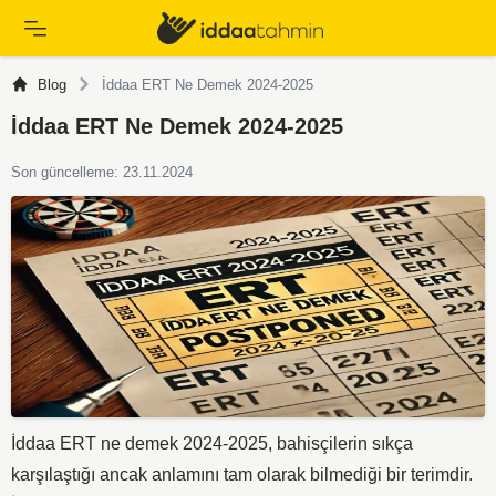
Blog
İddaa ERT Ne Demek 2024-2025
İddaa ERT Ne Demek 2024-2025
Son güncelleme: 23.11.2024
İddaa ERT ne demek 2024-2025, bahisçilerin sıkça
karşılaştığı ancak anlamını tam olarak bilmediği bir terimdir.