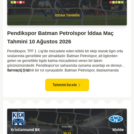
Pendikspor Batman Petrolspor İddaa Maç
Tahmini 10 Ağustos 2026
Pendikspor, TFF 1. Lig'de mücadele eden köklü bir ekip olarak ligin orta
sıralarında genellikle yer almaktadır. Batman Petrolspor, alt liglerden
gelen ve genellikle ligde kalma mücadelesi veren bir takım
görünümündedir. Pendikspor'un sahasında oynama avantajı ve deneyimi,
bu maçta önemli bir rol oynayabilir. Batman Petrolspor, deplasmanda
Tahmin ÇŞ 10
özellikle zorluk yaşayan bir ekip olarak dikkat çekiyor. Bu bağlamda,
Pendikspor'un maçın kontrolünü elinde tutma olasılığı daha yüksek.
Takımların mevcut form durumları ve geçmiş performanslarına
Tahmini İncele
bakıldığında ev sahibi ekibin galibiyeti daha yüksek bir ihtimal sunuyor.