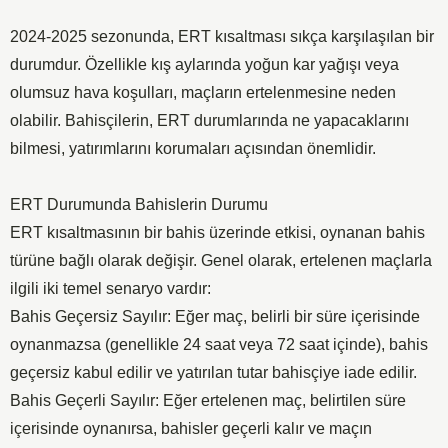
2024-2025 sezonunda, ERT kısaltması sıkça karşılaşılan bir
durumdur. Özellikle kış aylarında yoğun kar yağışı veya
olumsuz hava koşulları, maçların ertelenmesine neden
olabilir. Bahisçilerin, ERT durumlarında ne yapacaklarını
bilmesi, yatırımlarını korumaları açısından önemlidir.
ERT Durumunda Bahislerin Durumu
ERT kısaltmasının bir bahis üzerinde etkisi, oynanan bahis
türüne bağlı olarak değişir. Genel olarak, ertelenen maçlarla
ilgili iki temel senaryo vardır:
Bahis Geçersiz Sayılır: Eğer maç, belirli bir süre içerisinde
oynanmazsa (genellikle 24 saat veya 72 saat içinde), bahis
geçersiz kabul edilir ve yatırılan tutar bahisçiye iade edilir.
Bahis Geçerli Sayılır: Eğer ertelenen maç, belirtilen süre
içerisinde oynanırsa, bahisler geçerli kalır ve maçın