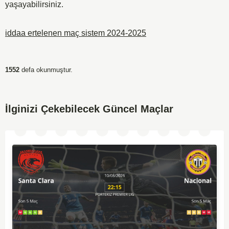
yaşayabilirsiniz.
iddaa ertelenen maç sistem 2024-2025
1552
defa okunmuştur.
İlginizi Çekebilecek Güncel Maçlar