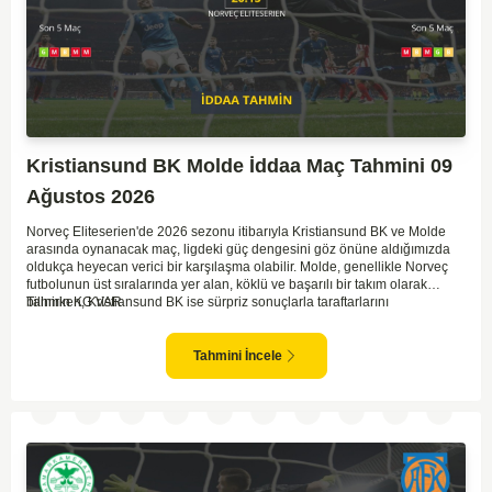
Kristiansund BK Molde İddaa Maç Tahmini 09
Ağustos 2026
Norveç Eliteserien'de 2026 sezonu itibarıyla Kristiansund BK ve Molde
arasında oynanacak maç, ligdeki güç dengesini göz önüne aldığımızda
oldukça heyecan verici bir karşılaşma olabilir. Molde, genellikle Norveç
futbolunun üst sıralarında yer alan, köklü ve başarılı bir takım olarak
bilinirken, Kristiansund BK ise sürpriz sonuçlarla taraftarlarını
Tahmin KG VAR
sevindirebilen bir ekip. Kristiansund'un sahasında oynayacak olması,
saha avantajını kullanma olasılıklarını artırıyor. Ancak Molde'nin tecrübe
ve kadro kalitesi faktörleri dikkate alındığında, deplasmanda da etkili bir
Tahmini İncele
performans sergilemesi beklenebilir. İki takımın son dönem form durumları
ve genel konumları düşünüldüğünde, dengeli bir mücadele izleme
olasılığı yüksek. Maçın gol pozisyonları açısından zengin geçmesi ve her
iki takımın da sahada etkili olması muhtemel.