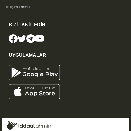
İletişim Formu
BİZİ TAKİP EDİN
UYGULAMALAR
iddaatahmin11.com
-
Copyright © 2005-2026
Tüm Hakları Saklıdır