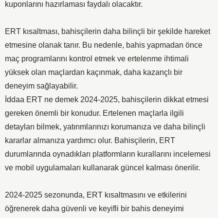
kuponlarını hazırlaması faydalı olacaktır.
ERT kısaltması, bahisçilerin daha bilinçli bir şekilde hareket
etmesine olanak tanır. Bu nedenle, bahis yapmadan önce
maç programlarını kontrol etmek ve ertelenme ihtimali
yüksek olan maçlardan kaçınmak, daha kazançlı bir
deneyim sağlayabilir.
İddaa ERT ne demek 2024-2025, bahisçilerin dikkat etmesi
gereken önemli bir konudur. Ertelenen maçlarla ilgili
detayları bilmek, yatırımlarınızı korumanıza ve daha bilinçli
kararlar almanıza yardımcı olur. Bahisçilerin, ERT
durumlarında oynadıkları platformların kurallarını incelemesi
ve mobil uygulamaları kullanarak güncel kalması önerilir.
2024-2025 sezonunda, ERT kısaltmasını ve etkilerini
öğrenerek daha güvenli ve keyifli bir bahis deneyimi