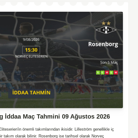
g İddaa Maç Tahmini 09 Ağustos 2026
teserien'in önemli takımlarından ikisidir. Lilleström genellikle iç
ir takım olarak bilinir. Rosenborg ise tarihsel olarak Norveç