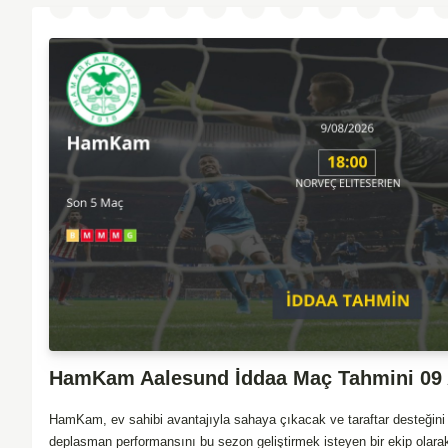
HamKam Aalesund İddaa Maç Tahmini 09 
HamKam, ev sahibi avantajıyla sahaya çıkacak ve taraftar desteğini
deplasman performansını bu sezon geliştirmek isteyen bir ekip olara