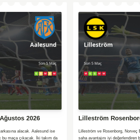
Ağustos 2026
Lilleström Rosenbor
 arkasına alacak. Aalesund ise
Lilleström ve Rosenborg, Norveç Eli
k bu maça çıkacak. İki takım da
saha avantajını iyi değerlendiren b