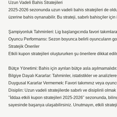
Uzun Vadeli Bahis Stratejileri
2025-2026 sezonunda uzun vadeli bahis stratejileri de oldu
üzerine bahis oynanabilir. Bu strateji, sabırlı bahisçiler için 
Şampiyonluk Tahminleri: Lig başlangıcında favori takımlara
Oyuncu Performansı: Sezon boyunca belirli oyuncuların gol vey
Stratejik Öneriler
Etkili kupon stratejileri oluştururken şu önerilere dikkat edil
Bütçe Yönetimi: Bahis için ayrılan bütçe asla aşılmamalıdır
Bilgiye Dayalı Kararlar: Tahminler, istatistikler ve analizler
Duygusal Kararlar Vermemek: Favori takımınız veya oyuncun
Disiplin: Uzun vadeli stratejilerde sabırlı ve disiplinli olmak
"İddaa etkili kupon stratejileri 2025-2026" sezonunda, bilinç
sayesinde başarıya ulaşabilirsiniz. Unutmayın, etkili strate