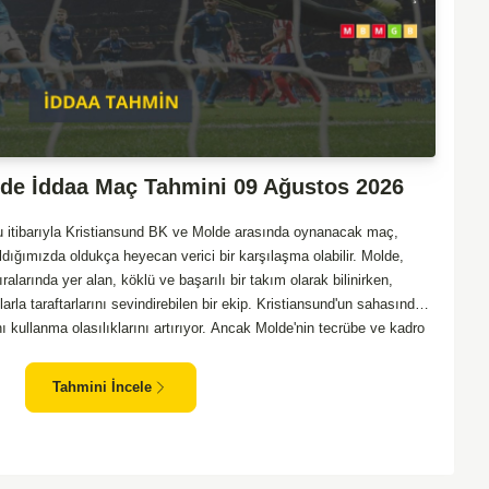
de İddaa Maç Tahmini 09 Ağustos 2026
u itibarıyla Kristiansund BK ve Molde arasında oynanacak maç,
dığımızda oldukça heyecan verici bir karşılaşma olabilir. Molde,
ralarında yer alan, köklü ve başarılı bir takım olarak bilinirken,
rla taraftarlarını sevindirebilen bir ekip. Kristiansund'un sahasında
 kullanma olasılıklarını artırıyor. Ancak Molde'nin tecrübe ve kadro
ında, deplasmanda da etkili bir performans sergilemesi beklenebilir. İki
 ve genel konumları düşünüldüğünde, dengeli bir mücadele izleme
Tahmini İncele
yonları açısından zengin geçmesi ve her iki takımın da sahada etkili