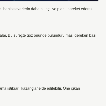
, bahis severlerin daha bilinçli ve planlı hareket ederek
ı aralar. Bu süreçte göz önünde bulundurulması gereken bazı
ama istikrarlı kazançlar elde edilebilir. Öne çıkan