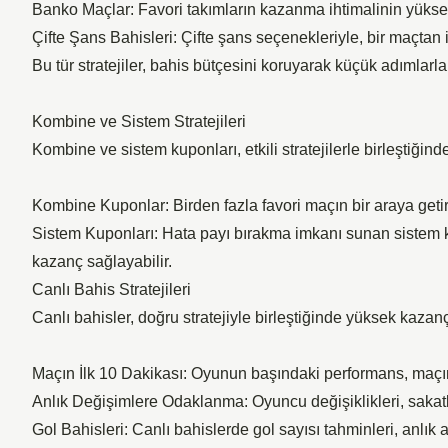
Banko Maçlar: Favori takımların kazanma ihtimalinin yüksek
Çifte Şans Bahisleri: Çifte şans seçenekleriyle, bir maçta
Bu tür stratejiler, bahis bütçesini koruyarak küçük adımlarla 
Kombine ve Sistem Stratejileri
Kombine ve sistem kuponları, etkili stratejilerle birleştiğind
Kombine Kuponlar: Birden fazla favori maçın bir araya getiril
Sistem Kuponları: Hata payı bırakma imkanı sunan sistem ku
kazanç sağlayabilir.
Canlı Bahis Stratejileri
Canlı bahisler, doğru stratejiyle birleştiğinde yüksek kazan
Maçın İlk 10 Dakikası: Oyunun başındaki performans, maçın 
Anlık Değişimlere Odaklanma: Oyuncu değişiklikleri, sakatlıkl
Gol Bahisleri: Canlı bahislerde gol sayısı tahminleri, anlık an