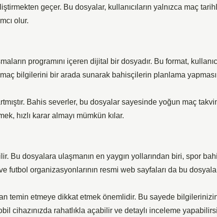
ştirmekten geçer. Bu dosyalar, kullanıcıların yalnızca maç tarihl
mcı olur.
rın programını içeren dijital bir dosyadır. Bu format, kullanıcı
 maç bilgilerini bir arada sunarak bahisçilerin planlama yapmasını
rtmıştır. Bahis severler, bu dosyalar sayesinde yoğun maç takvim
lmek, hızlı karar almayı mümkün kılar.
bilir. Bu dosyalara ulaşmanın en yaygın yollarından biri, spor bahi
i ve futbol organizasyonlarının resmi web sayfaları da bu dosyalar
n temin etmeye dikkat etmek önemlidir. Bu sayede bilgilerinizin 
bil cihazınızda rahatlıkla açabilir ve detaylı inceleme yapabilirsi