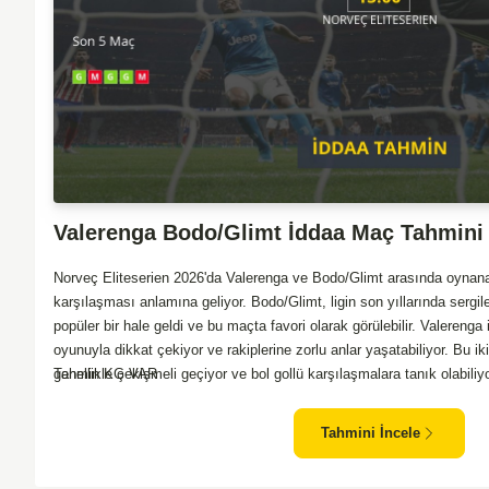
Valerenga Bodo/Glimt İddaa Maç Tahmini
Norveç Eliteserien 2026'da Valerenga ve Bodo/Glimt arasında oynana
karşılaşması anlamına geliyor. Bodo/Glimt, ligin son yıllarında sergi
popüler bir hale geldi ve bu maçta favori olarak görülebilir. Valerenga 
oyunuyla dikkat çekiyor ve rakiplerine zorlu anlar yaşatabiliyor. Bu i
genellikle çekişmeli geçiyor ve bol gollü karşılaşmalara tanık olabiliy
Tahmin KG VAR
alarak sahasında etkili performans sergileyen Valerenga, Bodo/Glimt
zorlanmayabilir. Aynı şekilde, Bodo/Glimt'in de hücum gücü düşünüldü
Tahmini İncele
izleyeceğimiz bir maç olması muhtemel görünüyor.