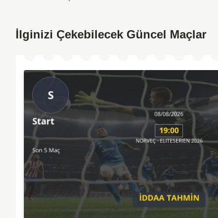
İlginizi Çekebilecek Güncel Maçlar