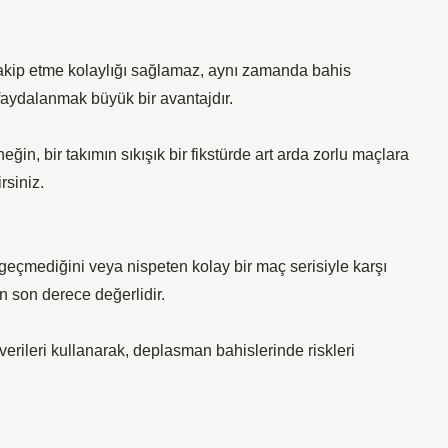
 takip etme kolaylığı sağlamaz, aynı zamanda bahis
 faydalanmak büyük bir avantajdır.
eğin, bir takımın sıkışık bir fikstürde art arda zorlu maçlara
rsiniz.
 geçmediğini veya nispeten kolay bir maç serisiyle karşı
n son derece değerlidir.
verileri kullanarak, deplasman bahislerinde riskleri