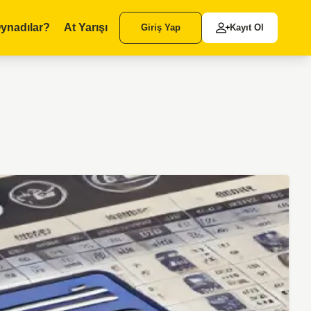
ynadılar?
At Yarışı
Giriş Yap
Kayıt Ol