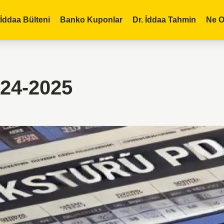
İddaa Bülteni
Banko Kuponlar
Dr. İddaa Tahmin
Ne O
024-2025