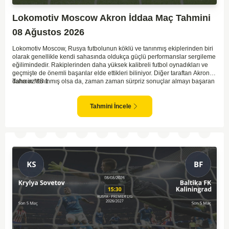
Lokomotiv Moscow Akron İddaa Maç Tahmini
08 Ağustos 2026
Lokomotiv Moscow, Rusya futbolunun köklü ve tanınmış ekiplerinden biri
olarak genellikle kendi sahasında oldukça güçlü performanslar sergileme
eğilimindedir. Rakiplerinden daha yüksek kalibreli futbol oynadıkları ve
geçmişte de önemli başarılar elde ettikleri biliniyor. Diğer taraftan Akron,
daha az tanınmış olsa da, zaman zaman sürpriz sonuçlar almayı başaran
Tahmin MS 1
bir takım olarak dikkat çekmektedir. Ancak genellikle Lokomotiv gibi köklü
ve güçlü ekipler karşısında istikrarlı bir performans sergilemekte
zorlanabilirler. Lokomotiv Moscow'un mevcut form durumunun ve evinde
Tahmini İncele
oynama avantajının, bu karşılaşmada belirleyici olması muhtemel
gözüküyor. Bu sebeple, maç sonucu olarak Lokomotiv’in galibiyetle
ayrılması daha yüksek ihtimal taşımaktadır.