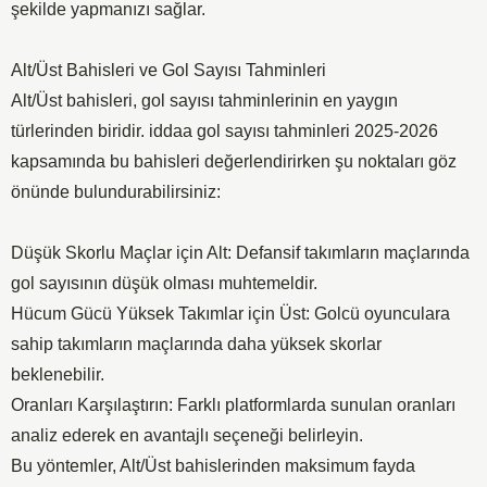
şekilde yapmanızı sağlar.
Alt/Üst Bahisleri ve Gol Sayısı Tahminleri
Alt/Üst bahisleri, gol sayısı tahminlerinin en yaygın
türlerinden biridir. iddaa gol sayısı tahminleri 2025-2026
kapsamında bu bahisleri değerlendirirken şu noktaları göz
önünde bulundurabilirsiniz:
Düşük Skorlu Maçlar için Alt: Defansif takımların maçlarında
gol sayısının düşük olması muhtemeldir.
Hücum Gücü Yüksek Takımlar için Üst: Golcü oyunculara
sahip takımların maçlarında daha yüksek skorlar
beklenebilir.
Oranları Karşılaştırın: Farklı platformlarda sunulan oranları
analiz ederek en avantajlı seçeneği belirleyin.
Bu yöntemler, Alt/Üst bahislerinden maksimum fayda