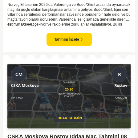
Norveç Eliteserien 2026'da Valerenga ve Bodo/Glimt arasında oynanacak
maç, iki güçlü ekibin karşılaşması anlamına geliyor. Bodo/Glimt, ligin son
yıllarında sergilediği performanslar sayesinde popüler bir hale geldi ve bu
maçta favori olarak görülebilir. Valerenga ise iç sahada genellikle dirençli
oyunuyla dikkat çekiyor ve rakiplerine zorlu anlar yaşatabiliyor. Bu iki
Tahmin KG VAR
takım arasındaki maçlar genellikle çekişmeli geçiyor ve bol gollü
karşılaşmalara tanık olabiliyoruz. Taraftar desteğini arkasına alarak
sahasında etkili performans sergileyen Valerenga, Bodo/Glimt karşısında
Tahmini İncele
gol bulmakta zorlanmayabilir. Aynı şekilde, Bodo/Glimt'in de hücum gücü
düşünüldüğünde karşılıklı goller izleyeceğimiz bir maç olması muhtemel
görünüyor.
CSKA Moskova Rostov İddaa Maç Tahmini 08