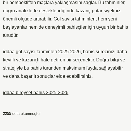
bir perspektiften maçlara yaklaşmasını sağlar. Bu tahminler,
doğru analizlerle desteklendiğinde kazanç potansiyelinizi
önemli ölçüde artırabilir. Gol sayısı tahminleri, hem yeni
başlayanlar hem de deneyimli bahisçiler için uygun bir bahis
türüdür.
iddaa gol sayısı tahminleri 2025-2026, bahis sürecinizi daha
keyifli ve kazançlı hale getiren bir seçenektir. Doğru bilgi ve
stratejiyle bu bahis türünden maksimum fayda sağlayabilir
ve daha başarılı sonuçlar elde edebilirsiniz.
iddaa bireysel bahis 2025-2026
2255
defa okunmuştur.