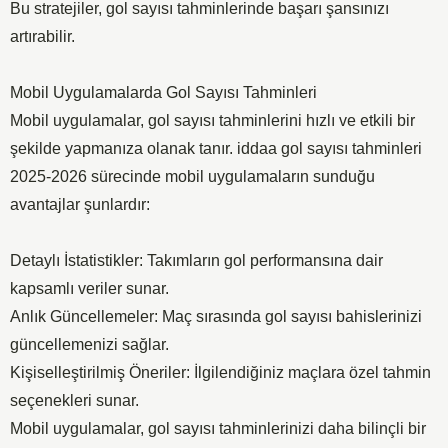
Bu stratejiler, gol sayısı tahminlerinde başarı şansınızı
artırabilir.
Mobil Uygulamalarda Gol Sayısı Tahminleri
Mobil uygulamalar, gol sayısı tahminlerini hızlı ve etkili bir
şekilde yapmanıza olanak tanır. iddaa gol sayısı tahminleri
2025-2026 sürecinde mobil uygulamaların sunduğu
avantajlar şunlardır:
Detaylı İstatistikler: Takımların gol performansına dair
kapsamlı veriler sunar.
Anlık Güncellemeler: Maç sırasında gol sayısı bahislerinizi
güncellemenizi sağlar.
Kişiselleştirilmiş Öneriler: İlgilendiğiniz maçlara özel tahmin
seçenekleri sunar.
Mobil uygulamalar, gol sayısı tahminlerinizi daha bilinçli bir