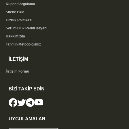
Kupon Sorgulama
Sitene Ekle
Gizlilik Politikası
Sorumluluk Reddi Beyanı
Hakkımızda
Tahmin Metodolojimiz
İLETİŞİM
İletişim Formu
BİZİ TAKİP EDİN
UYGULAMALAR