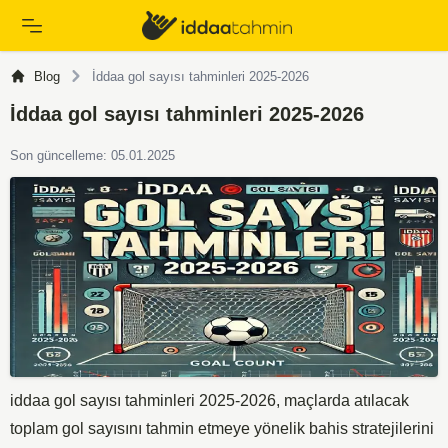
Blog
İddaa gol sayısı tahminleri 2025-2026
İddaa gol sayısı tahminleri 2025-2026
Son güncelleme: 05.01.2025
iddaa gol sayısı tahminleri 2025-2026, maçlarda atılacak
toplam gol sayısını tahmin etmeye yönelik bahis stratejilerini