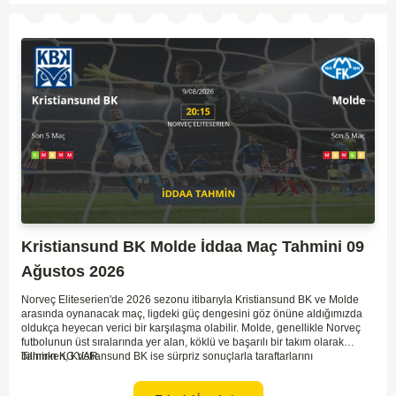
Kristiansund BK Molde İddaa Maç Tahmini 09
Ağustos 2026
Norveç Eliteserien'de 2026 sezonu itibarıyla Kristiansund BK ve Molde
arasında oynanacak maç, ligdeki güç dengesini göz önüne aldığımızda
oldukça heyecan verici bir karşılaşma olabilir. Molde, genellikle Norveç
futbolunun üst sıralarında yer alan, köklü ve başarılı bir takım olarak
bilinirken, Kristiansund BK ise sürpriz sonuçlarla taraftarlarını
Tahmin KG VAR
sevindirebilen bir ekip. Kristiansund'un sahasında oynayacak olması,
saha avantajını kullanma olasılıklarını artırıyor. Ancak Molde'nin tecrübe