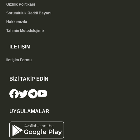
Gizlilik Politikası
Sorumluluk Reddi Beyanı
Hakkımızda
Tahmin Metodolojimiz
İLETİŞİM
İletişim Formu
BİZİ TAKİP EDİN
UYGULAMALAR