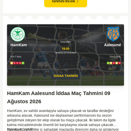
ve kadro kalitesi faktörleri dikkate alındığında, deplasmanda da etkili bir
Tahmini İncele
performans sergilemesi beklenebilir. İki takımın son dönem form durumları
ve genel konumları düşünüldüğünde, dengeli bir mücadele izleme
olasılığı yüksek. Maçın gol pozisyonları açısından zengin geçmesi ve her
iki takımın da sahada etkili olması muhtemel.
HamKam Aalesund İddaa Maç Tahmini 09
Ağustos 2026
HamKam, ev sahibi avantajıyla sahaya çıkacak ve taraftar desteğini
arkasına alacak. Aalesund ise deplasman performansını bu sezon
geliştirmek isteyen bir ekip olarak bu maça çıkacak. İki takım da ligde
kalma mücadelesinde önemli bir karşılaşma olarak sahaya çıkacak.
HamKam, genellikle iç sahadaki maçlarda direncini daha iyi gösteriyor.
Tahmin KG VAR