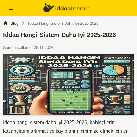
Blog
İddaa Hangi Sistem Daha İyi 2025-2026
İddaa Hangi Sistem Daha İyi 2025-2026
Son güncelleme: 29.11.2024
İddaa hangi sistem daha iyi 2025-2026, bahisçilerin
kazançlarını artırmak ve kayıplarını minimize etmek için en