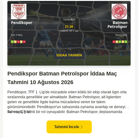
Pendikspor Batman Petrolspor İddaa Maç
Tahmini 10 Ağustos 2026
Pendikspor, TFF 1. Lig'de mücadele eden köklü bir ekip olarak ligin orta
sıralarında genellikle yer almaktadır. Batman Petrolspor, alt liglerden
gelen ve genellikle ligde kalma mücadelesi veren bir takım
görünümündedir. Pendikspor'un sahasında oynama avantajı ve deneyimi,
bu maçta önemli bir rol oynayabilir. Batman Petrolspor, deplasmanda
Tahmin ÇŞ 10
özellikle zorluk yaşayan bir ekip olarak dikkat çekiyor. Bu bağlamda,
Pendikspor'un maçın kontrolünü elinde tutma olasılığı daha yüksek.
Takımların mevcut form durumları ve geçmiş performanslarına
Tahmini İncele
bakıldığında ev sahibi ekibin galibiyeti daha yüksek bir ihtimal sunuyor.