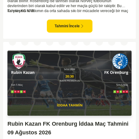
olarak bilinir. Rosenborg ise tarihsel olarak Norveç futbolunun
devlerinden biri olarak kabul edilir ve her maçta güçlü bir rakiptir. Bu
karşılaşma iki takımın da orta sahada sıkı bir mücadele vereceği bir maç
Tahmin KG VAR
olacaktır. Lilleström'ün iç saha performansı ve Rosenborg'un deplasman
oyunundaki etkisi birlikte düşünüldüğünde, maçın dengede geçmesi
olasıdır. İki takımın da gol atma potansiyeli yüksek olduğu için karşılıklı
Tahmini İncele
goller izlenebilir.
Rubin Kazan FK Orenburg İddaa Maç Tahmini
09 Ağustos 2026