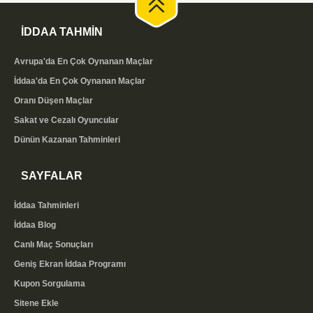
İDDAA TAHMİN
Avrupa'da En Çok Oynanan Maçlar
İddaa'da En Çok Oynanan Maçlar
Oranı Düşen Maçlar
Sakat ve Cezalı Oyuncular
Dünün Kazanan Tahminleri
SAYFALAR
İddaa Tahminleri
İddaa Blog
Canlı Maç Sonuçları
Geniş Ekran İddaa Programı
Kupon Sorgulama
Sitene Ekle