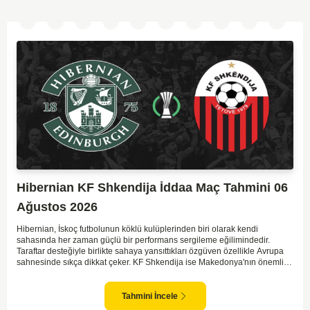
Hibernian KF Shkendija İddaa Maç Tahmini 06
Ağustos 2026
Hibernian, İskoç futbolunun köklü kulüplerinden biri olarak kendi
sahasında her zaman güçlü bir performans sergileme eğilimindedir.
Taraftar desteğiyle birlikte sahaya yansıttıkları özgüven özellikle Avrupa
sahnesinde sıkça dikkat çeker. KF Shkendija ise Makedonya'nın önemli
temsilcilerinden biri olarak son yıllarda Avrupa maceralarında tecrübe
biriktirmektedir. Ancak deplasman maçlarında zaman zaman istikrarsız
sonuçlar alabilmekteler. Hibernian'ın genel olarak daha organize
Tahmini İncele
oynayan bir ekip olması, maçın favorisi olmalarını sağlıyor. İki takımın da