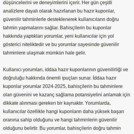
düşüncelerini ve deneyimlerini içerir. Her gün çeşitli
analizlere dayalı olarak hazırlanan bu hazır kuponlar,
güvenilir tahminlerle desteklenerek kullanıcıların doğru
tahmin yapmalarını sağlar. Bahisçilerin bu kuponlar
hakkında yaptıkları yorumlar, yeni kullanıcılar için yol
gösterici niteliktedir ve bu yorumlar sayesinde güvenilir
tahminlere ulaşmak mümkün hale gelir.
Kullanıcı yorumları, iddaa hazır kuponlarının güvenilirliği ve
doğruluğu hakkında önemli ipuçları sunar.
İddaa hazır
kuponlar yorumlar 2024-2025
, bahisçilerin bu tahminlere
olan güvenini ve kazanç sağlama potansiyelini anlamak için
dikkate alınması gereken bir kaynaktır. Yorumlarda,
kullanıcılar özellikle hangi kuponların daha yüksek başarı
oranına sahip olduğunu ve hangi tahminlerin güvenilir
olduğunu belirtir. Bu yorumlar, bahisçilerin doğru tahmin