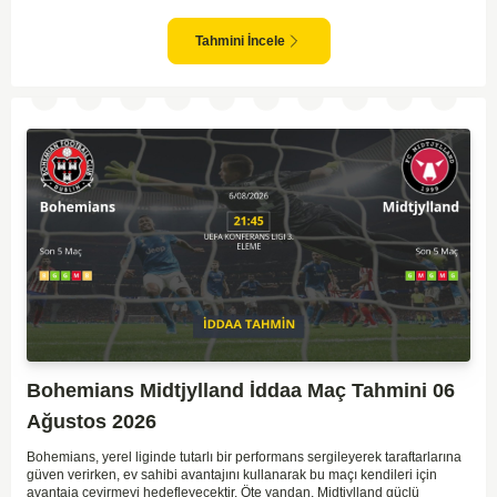
köklü kulüplerinden biri olmasına rağmen Avrupa arenasında fazla
tecrübesi olmayan bir ekip. Ilves, deplasman maçlarında zaman zaman
zorluklar yaşayabilir ve bu, Rijeka karşısında daha defansif bir strateji
Tahmini İncele
izlemelerine sebep olabilir. Maç sonucunda ev sahibi ekibin avantajlı
olduğunu düşünmekle birlikte, oyun temposunun ilk yarıda düşük
seyredeceği görüşündeyim.
Bohemians Midtjylland İddaa Maç Tahmini 06
Ağustos 2026
Bohemians, yerel liginde tutarlı bir performans sergileyerek taraftarlarına
güven verirken, ev sahibi avantajını kullanarak bu maçı kendileri için
avantaja çevirmeyi hedefleyecektir. Öte yandan, Midtjylland güçlü