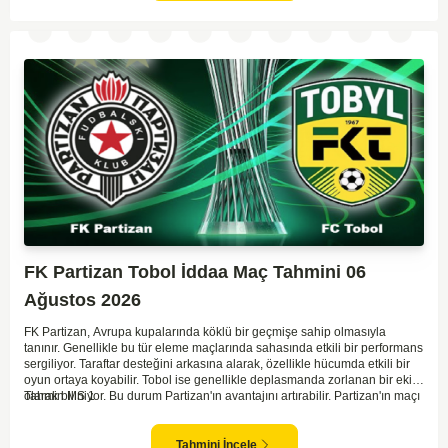
hücuma dayalı futbol oynama eğilimleri göz önüne alındığında maçın
gollü geçme ihtimali yüksek.
FK Partizan Tobol İddaa Maç Tahmini 06
Ağustos 2026
FK Partizan, Avrupa kupalarında köklü bir geçmişe sahip olmasıyla
tanınır. Genellikle bu tür eleme maçlarında sahasında etkili bir performans
sergiliyor. Taraftar desteğini arkasına alarak, özellikle hücumda etkili bir
oyun ortaya koyabilir. Tobol ise genellikle deplasmanda zorlanan bir ekip
olarak biliniyor. Bu durum Partizan'ın avantajını artırabilir. Partizan'ın maçı
Tahmin MS 1
kazanma olasılığı yüksek görünüyor.
Tahmini İncele