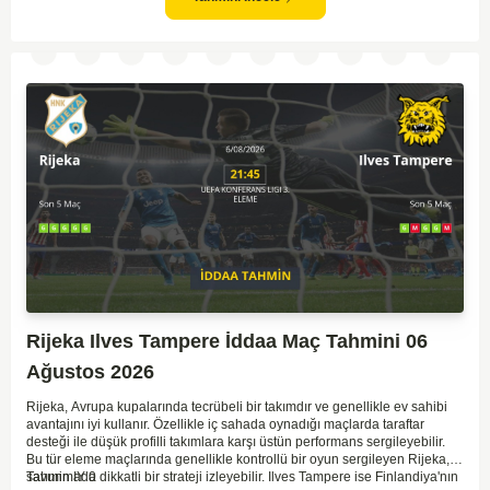
Rijeka Ilves Tampere İddaa Maç Tahmini 06
Ağustos 2026
Rijeka, Avrupa kupalarında tecrübeli bir takımdır ve genellikle ev sahibi
avantajını iyi kullanır. Özellikle iç sahada oynadığı maçlarda taraftar
desteği ile düşük profilli takımlara karşı üstün performans sergileyebilir.
Bu tür eleme maçlarında genellikle kontrollü bir oyun sergileyen Rijeka,
savunmada dikkatli bir strateji izleyebilir. Ilves Tampere ise Finlandiya'nın
Tahmin IY 0