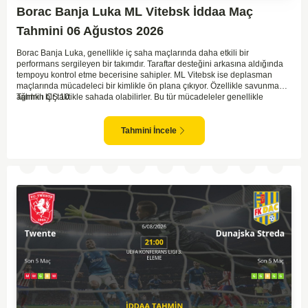
Borac Banja Luka ML Vitebsk İddaa Maç
Tahmini 06 Ağustos 2026
Borac Banja Luka, genellikle iç saha maçlarında daha etkili bir
performans sergileyen bir takımdır. Taraftar desteğini arkasına aldığında
tempoyu kontrol etme becerisine sahipler. ML Vitebsk ise deplasman
maçlarında mücadeleci bir kimlikle ön plana çıkıyor. Özellikle savunma
ağırlıklı bir taktikle sahada olabilirler. Bu tür mücadeleler genellikle
Tahmin ÇŞ 10
temkinli ve az gollü geçebilir. İki tarafın da tur atlama isteği dikkate
alındığında, dengeli bir oyun bekleniyor.
Tahmini İncele