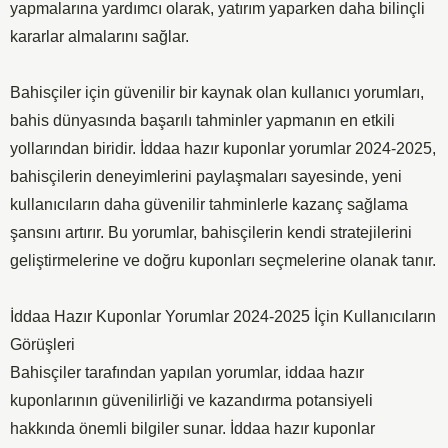
yapmalarına yardımcı olarak, yatırım yaparken daha bilinçli
kararlar almalarını sağlar.
Bahisçiler için güvenilir bir kaynak olan kullanıcı yorumları,
bahis dünyasında başarılı tahminler yapmanın en etkili
yollarından biridir. İddaa hazır kuponlar yorumlar 2024-2025,
bahisçilerin deneyimlerini paylaşmaları sayesinde, yeni
kullanıcıların daha güvenilir tahminlerle kazanç sağlama
şansını artırır. Bu yorumlar, bahisçilerin kendi stratejilerini
geliştirmelerine ve doğru kuponları seçmelerine olanak tanır.
İddaa Hazır Kuponlar Yorumlar 2024-2025 İçin Kullanıcıların
Görüşleri
Bahisçiler tarafından yapılan yorumlar, iddaa hazır
kuponlarının güvenilirliği ve kazandırma potansiyeli
hakkında önemli bilgiler sunar. İddaa hazır kuponlar