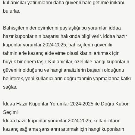
kullanıcılar yatırımlarını daha güvenli hale getirme imkanı
bulurlar.
Bahisçilerin deneyimlerini paylaştığı bu yorumlar, iddaa
hazır kuponlarının başarısı hakkında bilgi verir. İddaa hazır
kuponlar yorumlar 2024-2025, bahisçilerin güvenilir
tahminlerle kazanç elde etme olasılıklarını artırmak için
büyük bir önem taşır. Kullanıcılar, özellikle hangi kuponların
güvenilir olduğunu ve hangi analizlerin başarılı olduğunu
belirterek, yeni kullanıcıların doğru tahmin yapmalarına katkı
sağlar.
İddaa Hazır Kuponlar Yorumlar 2024-2025 ile Doğru Kupon
Seçimi
İddaa hazır kuponlar yorumlar 2024-2025, kullanıcıların
kazanç sağlama şanslarını artırmak için hangi kuponların