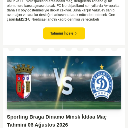
Valur ve FC Nordsjaelland arasındaki maç, dengelerin zorlandığı bir
eleme turu karşılaşması olacak. FC Nordsjaelland son yıllarda Avrupa'da
daha sık boy göstermesiyle dikkat çekiyor. Buna karşın Valur, ev sahibi
avantajını ve taraftar desteğini arkasına alarak mücadele edecek. Öne
çıkan faktör, FC Nordsjaelland'ın kadro derinliği ve tecrübeli
Tahmin MS 2
oyuncularından güç alarak maça çıkacak olması. Valur için zorlu bir görev
olsa da, sahalarında oynamaları bir avantaj yaratıyor. Toplamda daha
fazla deneyime sahip olan konuk takımın üstün gelmesi olası duruyor.
Tahmini İncele
Sporting Braga Dinamo Minsk İddaa Maç
Tahmini 06 Ağustos 2026