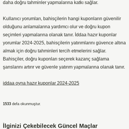
daha doğru tahminler yapmalarına katkı sağlar.
Kullanıcı yorumları, bahisçilerin hangi kuponların güvenilir
olduğunu anlamalarına yardımcı olur ve doğru kupon
seçimleri yapmalarına olanak tanır. İddaa hazır kuponlar
yorumlar 2024-2025, bahisçilerin yatırımlarını güvence altına
almak için doğru tahminleri tercih etmelerini sağlar.
Bahisçiler, doğru kuponları seçerek kazanç sağlama
şanslarını artırır ve güvenle yatırım yapmalarına olanak tanır.
iddaa oyna hazır kuponlar 2024-2025
1533
defa okunmuştur.
İlginizi Çekebilecek Güncel Maçlar