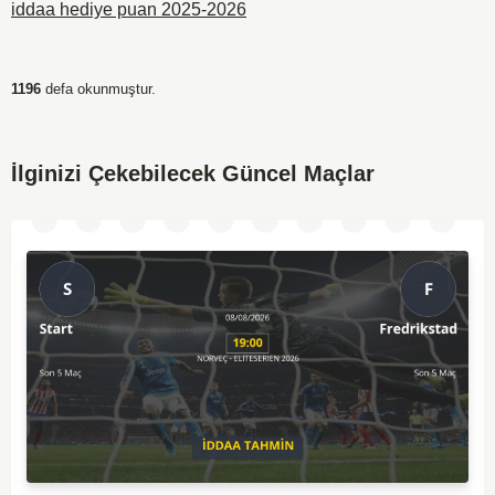
iddaa hediye puan 2025-2026
1196
defa okunmuştur.
İlginizi Çekebilecek Güncel Maçlar