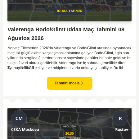
Valerenga Bodo/Glimt İddaa Maç Tahmini 08
Ağustos 2026
Norveç Eliteserien 2026'da Valerenga ve Bodo/Glimt arasında oynanacak
maç, iki güçlü ekibin karşılaşması anlamına geliyor. Bodo/Glimt, ligin son
yıllarında sergilediği performanslar sayesinde popüler bir hale geldi ve bu
maçta favori olarak görülebilir. Valerenga ise iç sahada genellikle dirençli
oyunuyla dikkat çekiyor ve rakiplerine zorlu anlar yaşatabiliyor. Bu iki
Tahmin KG VAR
takım arasındaki maçlar genellikle çekişmeli geçiyor ve bol gollü
karşılaşmalara tanık olabiliyoruz. Taraftar desteğini arkasına alarak
sahasında etkili performans sergileyen Valerenga, Bodo/Glimt karşısında
Tahmini İncele
gol bulmakta zorlanmayabilir. Aynı şekilde, Bodo/Glimt'in de hücum gücü
düşünüldüğünde karşılıklı goller izleyeceğimiz bir maç olması muhtemel
görünüyor.