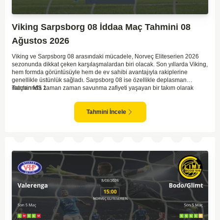
Viking Sarpsborg 08 İddaa Maç Tahmini 08
Ağustos 2026
Viking ve Sarpsborg 08 arasındaki mücadele, Norveç Eliteserien 2026
sezonunda dikkat çeken karşılaşmalardan biri olacak. Son yıllarda Viking,
hem formda görüntüsüyle hem de ev sahibi avantajıyla rakiplerine
genellikle üstünlük sağladı. Sarpsborg 08 ise özellikle deplasman
maçlarında zaman zaman savunma zafiyeti yaşayan bir takım olarak
Tahmin MS 1
dikkat çekiyor. Viking'in sahasında kontrollü oynaması, onları favori
yapıyor. Sarpsborg'un ise sürpriz yapabilme potansiyeli olsa da,
genellikle güçlü rakipler karşısında tutunmakta zorlandıkları biliniyor. Bu
Tahmini İncele
doğrultuda, Viking'in galibiyete yakın olabileceği bir maç beklenebilir.