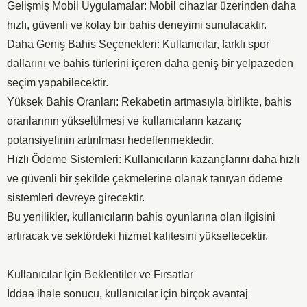
Gelişmiş Mobil Uygulamalar: Mobil cihazlar üzerinden daha
hızlı, güvenli ve kolay bir bahis deneyimi sunulacaktır.
Daha Geniş Bahis Seçenekleri: Kullanıcılar, farklı spor
dallarını ve bahis türlerini içeren daha geniş bir yelpazeden
seçim yapabilecektir.
Yüksek Bahis Oranları: Rekabetin artmasıyla birlikte, bahis
oranlarının yükseltilmesi ve kullanıcıların kazanç
potansiyelinin artırılması hedeflenmektedir.
Hızlı Ödeme Sistemleri: Kullanıcıların kazançlarını daha hızlı
ve güvenli bir şekilde çekmelerine olanak tanıyan ödeme
sistemleri devreye girecektir.
Bu yenilikler, kullanıcıların bahis oyunlarına olan ilgisini
artıracak ve sektördeki hizmet kalitesini yükseltecektir.
Kullanıcılar İçin Beklentiler ve Fırsatlar
İddaa ihale sonucu, kullanıcılar için birçok avantaj