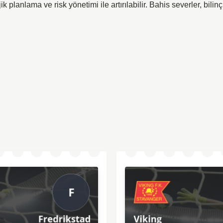
 planlama ve risk yönetimi ile artırılabilir. Bahis severler, bilin