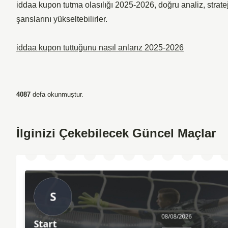
iddaa kupon tutma olasılığı 2025-2026, doğru analiz, stratejik
şanslarını yükseltebilirler.
iddaa kupon tuttuğunu nasıl anlarız 2025-2026
4087
defa okunmuştur.
İlginizi Çekebilecek Güncel Maçlar