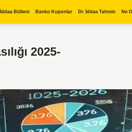
İddaa Bülteni
Banko Kuponlar
Dr. İddaa Tahmin
Ne O
ılığı 2025-