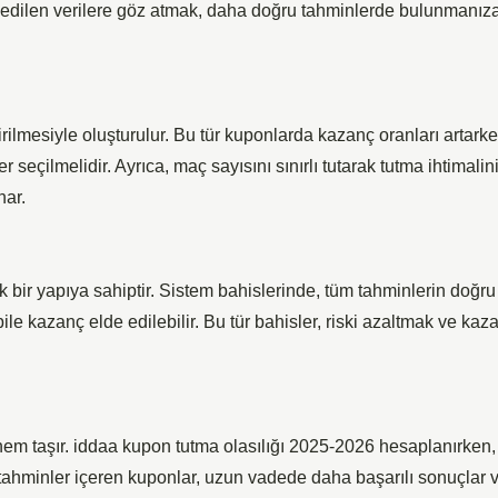
edilen verilere göz atmak, daha doğru tahminlerde bulunmanıza 
ilmesiyle oluşturulur. Bu tür kuponlarda kazanç oranları artarke
 seçilmelidir. Ayrıca, maç sayısını sınırlı tutarak tutma ihtimalin
nar.
k bir yapıya sahiptir. Sistem bahislerinde, tüm tahminlerin doğr
zanç elde edilebilir. Bu tür bahisler, riski azaltmak ve kazanma 
em taşır. iddaa kupon tutma olasılığı 2025-2026 hesaplanırken, ku
 tahminler içeren kuponlar, uzun vadede daha başarılı sonuçlar ve