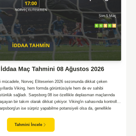
 İddaa Maç Tahmini 08 Ağustos 2026
i mücadele, Norveç Eliteserien 2026 sezonunda dikkat çeken
 yıllarda Viking, hem formda görüntüsüyle hem de ev sahibi
 üstünlük sağladı. Sarpsborg 08 ise özellikle deplasman maçlarında
yan bir takım olarak dikkat çekiyor. Viking'in sahasında kontrollü
arpsborg'un ise sürpriz yapabilme potansiyeli olsa da, genellikle
a zorlandıkları biliniyor. Bu doğrultuda, Viking'in galibiyete yakın
Tahmini İncele