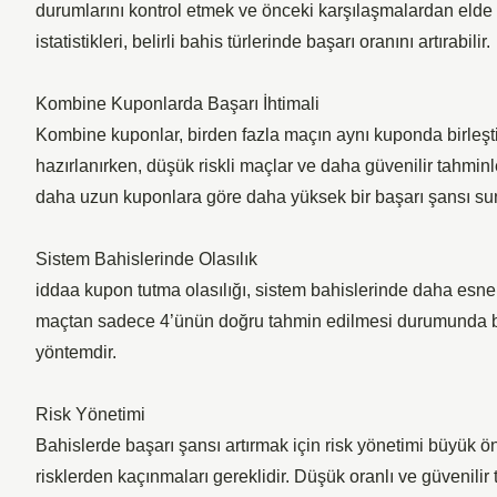
durumlarını kontrol etmek ve önceki karşılaşmalardan elde 
istatistikleri, belirli bahis türlerinde başarı oranını artırabilir.
Kombine Kuponlarda Başarı İhtimali
Kombine kuponlar, birden fazla maçın aynı kuponda birleştir
hazırlanırken, düşük riskli maçlar ve daha güvenilir tahminler
daha uzun kuponlara göre daha yüksek bir başarı şansı su
Sistem Bahislerinde Olasılık
iddaa kupon tutma olasılığı, sistem bahislerinde daha esne
maçtan sadece 4’ünün doğru tahmin edilmesi durumunda bile ka
yöntemdir.
Risk Yönetimi
Bahislerde başarı şansı artırmak için risk yönetimi büyük ön
risklerden kaçınmaları gereklidir. Düşük oranlı ve güvenilir