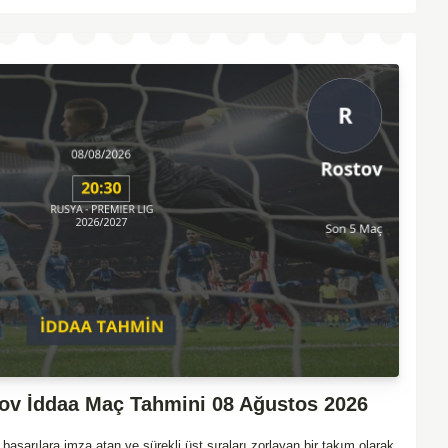
v İddaa Maç Tahmini 08 Ağustos 2026
arılara imza atan ve sürekli üst sıraları zorlayan bir takım olarak