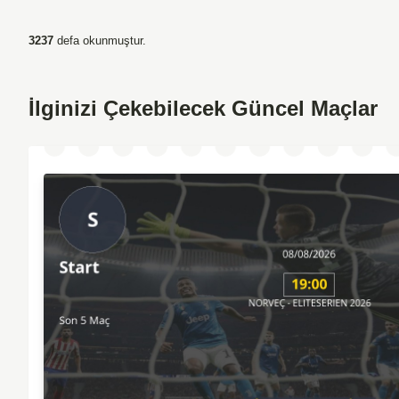
3237
defa okunmuştur.
İlginizi Çekebilecek Güncel Maçlar