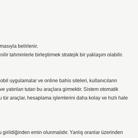
asıyla belirlenir.
 tahminlerle birleştirmek stratejik bir yaklaşım olabilir.
il uygulamalar ve online bahis siteleri, kullanıcıların
 yatırılan tutarı bu araçlara girmektir. Sistem otomatik
tür araçlar, hesaplama işlemlerini daha kolay ve hızlı hale
 girildiğinden emin olunmalıdır. Yanlış oranlar üzerinden