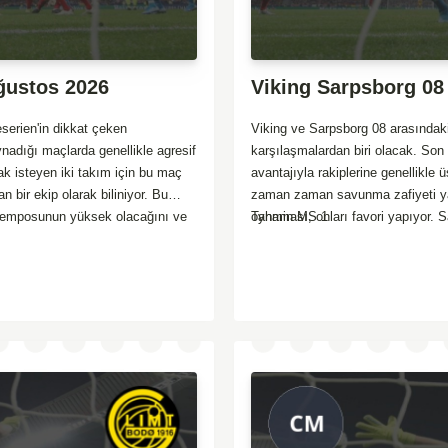
ğustos 2026
Viking Sarpsborg 08
serien'in dikkat çeken
Viking ve Sarpsborg 08 arasındak
ynadığı maçlarda genellikle agresif
karşılaşmalardan biri olacak. Son
ak isteyen iki takım için bu maç
avantajıyla rakiplerine genellikle
 bir ekip olarak biliniyor. Bu
zaman zaman savunma zafiyeti yaşa
n temposunun yüksek olacağını ve
oynaması, onları favori yapıyor. S
Tahmin MS 1
güçlü rakipler karşısında tutunmakt
olabileceği bir maç beklenebilir.