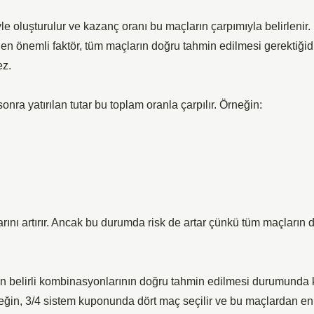
yle oluşturulur ve kazanç oranı bu maçların çarpımıyla belirlen
n önemli faktör, tüm maçların doğru tahmin edilmesi gerektiğid
ez.
ra yatırılan tutar bu toplam oranla çarpılır. Örneğin:
nı artırır. Ancak bu durumda risk de artar çünkü tüm maçların d
rın belirli kombinasyonlarının doğru tahmin edilmesi durumunda
ğin, 3/4 sistem kuponunda dört maç seçilir ve bu maçlardan en a