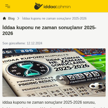
Blog
İddaa kuponu ne zaman sonuçlanır 2025-2026
İddaa kuponu ne zaman sonuçlanır 2025-
2026
Son güncelleme: 12.12.2024
iddaa kuponu ne zaman sonuçlanır 2025-2026
sorusu,