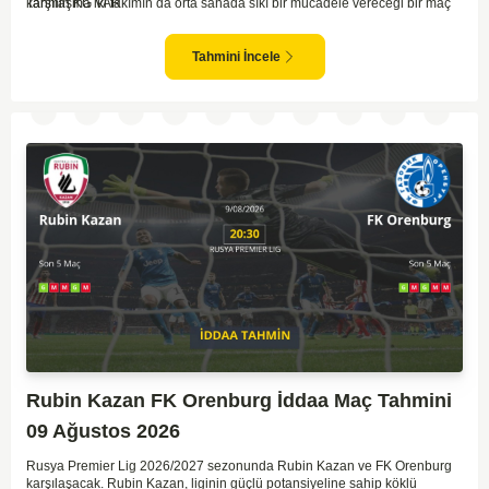
karşılaşma iki takımın da orta sahada sıkı bir mücadele vereceği bir maç
Tahmin KG VAR
olacaktır. Lilleström'ün iç saha performansı ve Rosenborg'un deplasman
oyunundaki etkisi birlikte düşünüldüğünde, maçın dengede geçmesi
olasıdır. İki takımın da gol atma potansiyeli yüksek olduğu için karşılıklı
Tahmini İncele
goller izlenebilir.
Rubin Kazan FK Orenburg İddaa Maç Tahmini
09 Ağustos 2026
Rusya Premier Lig 2026/2027 sezonunda Rubin Kazan ve FK Orenburg
karşılaşacak. Rubin Kazan, liginin güçlü potansiyeline sahip köklü