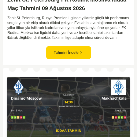
Maç Tahmini 09 Ağustos 2026
Zenit St. Petersburg, Rusya Premier Ligi'nde yıllardır güçlü bir performans
sergileyen bir ekip olarak dikkat çekiyor. Ev sahibi avantajlarına ek olarak,
yıllar itibarıyla istikrarlı kadroları ve oyun anlayışlarıyla öne çıkıyorlar. FK
Rodina Moskva ise ligdeki daha yeni ve az tecrübe sahibi takımlardan biri
olarak değerlendirilmekte. Takımın lige adapte olma süreci devam
Tahmin MS 1
ederken, Zenit karşısında özellikle deplasmanda zorlanmaları muhtemel.
Zenit'in ev sahibi avantajı ve daha tecrübeli kadrosu göz önüne
alındığında, maçın genel seyri Zenit'in kontrolünde geçebilir. Bu faktörlerle
Tahmini İncele
birlikte, Zenit'in net bir galibiyete ulaşması olası görünüyor.