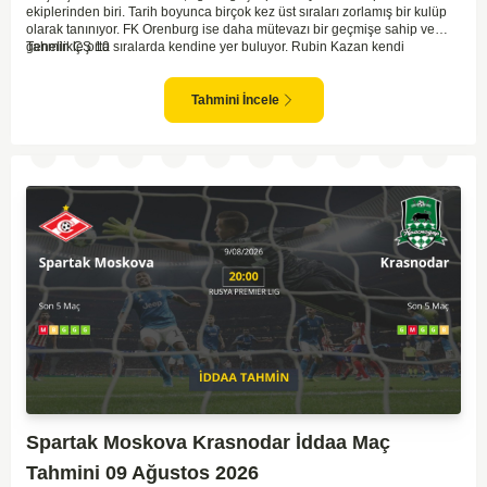
ekiplerinden biri. Tarih boyunca birçok kez üst sıraları zorlamış bir kulüp
olarak tanınıyor. FK Orenburg ise daha mütevazı bir geçmişe sahip ve
genellikle orta sıralarda kendine yer buluyor. Rubin Kazan kendi
Tahmin ÇŞ 10
sahasında oynadığı maçlarda rakiplerine karşı daha etkili bir performans
gösteriyor. Toparlayacak olursak bu maçta ev sahibi ekibin bir adım önde
olduğunu düşünüyorum.
Tahmini İncele
Spartak Moskova Krasnodar İddaa Maç
Tahmini 09 Ağustos 2026