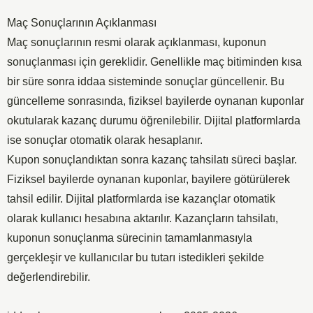
Maç Sonuçlarının Açıklanması
Maç sonuçlarının resmi olarak açıklanması, kuponun
sonuçlanması için gereklidir. Genellikle maç bitiminden kısa
bir süre sonra iddaa sisteminde sonuçlar güncellenir. Bu
güncelleme sonrasında, fiziksel bayilerde oynanan kuponlar
okutularak kazanç durumu öğrenilebilir. Dijital platformlarda
ise sonuçlar otomatik olarak hesaplanır.
Kupon sonuçlandıktan sonra kazanç tahsilatı süreci başlar.
Fiziksel bayilerde oynanan kuponlar, bayilere götürülerek
tahsil edilir. Dijital platformlarda ise kazançlar otomatik
olarak kullanıcı hesabına aktarılır. Kazançların tahsilatı,
kuponun sonuçlanma sürecinin tamamlanmasıyla
gerçekleşir ve kullanıcılar bu tutarı istedikleri şekilde
değerlendirebilir.