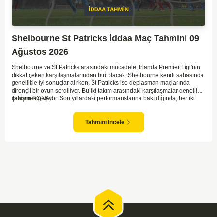
Shelbourne St Patricks İddaa Maç Tahmini 09
Ağustos 2026
Shelbourne ve St Patricks arasındaki mücadele, İrlanda Premier Ligi'nin
dikkat çeken karşılaşmalarından biri olacak. Shelbourne kendi sahasında
genellikle iyi sonuçlar alırken, St Patricks ise deplasman maçlarında
dirençli bir oyun sergiliyor. Bu iki takım arasındaki karşılaşmalar genellikle
çekişmeli geçiyor. Son yıllardaki performanslarına bakıldığında, her iki
Tahmin KG VAR
takımın da gol potansiyeli bulunduğu görülüyor. İlk yarıda denge
bozulmayabilir ancak her iki takım da gol atmak için fırsatlar arayacaktır.
İki tarafın da savunmada dikkatli olması maçın sonucunu belirleyecek.
Tahmini İncele