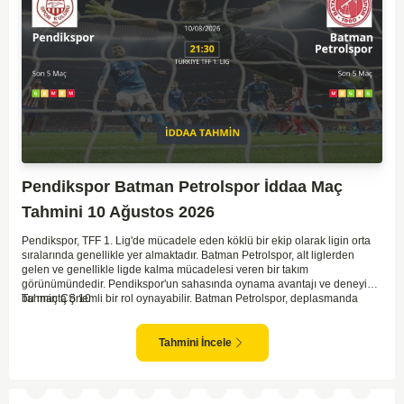
Pendikspor Batman Petrolspor İddaa Maç
Tahmini 10 Ağustos 2026
Pendikspor, TFF 1. Lig'de mücadele eden köklü bir ekip olarak ligin orta
sıralarında genellikle yer almaktadır. Batman Petrolspor, alt liglerden
gelen ve genellikle ligde kalma mücadelesi veren bir takım
görünümündedir. Pendikspor'un sahasında oynama avantajı ve deneyimi,
bu maçta önemli bir rol oynayabilir. Batman Petrolspor, deplasmanda
Tahmin ÇŞ 10
özellikle zorluk yaşayan bir ekip olarak dikkat çekiyor. Bu bağlamda,
Pendikspor'un maçın kontrolünü elinde tutma olasılığı daha yüksek.
Takımların mevcut form durumları ve geçmiş performanslarına
Tahmini İncele
bakıldığında ev sahibi ekibin galibiyeti daha yüksek bir ihtimal sunuyor.