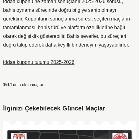
iddaa kuponu ne zaman sonuçlanır 2025-2026 sorusu,
bahis oynama sürecinde doğru bilgiye sahip olmayı
gerektirir. Kuponların sonuçlanma süresi, seçilen maçların
tamamlanması, bahis türü ve platform özelliklerine bağlı
olarak değişiklik gösterebilir. Bahis severler, bu süreçleri
doğru takip ederek daha keyifli bir deneyim yaşayabilirler.
iddaa kuponu tutumu 2025-2026
1614
defa okunmuştur.
İlginizi Çekebilecek Güncel Maçlar