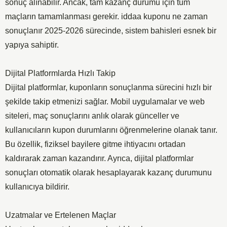
sonuç alınabilir. Ancak, tam kazanç durumu için tüm
maçların tamamlanması gerekir. iddaa kuponu ne zaman
sonuçlanır 2025-2026 sürecinde, sistem bahisleri esnek bir
yapıya sahiptir.
Dijital Platformlarda Hızlı Takip
Dijital platformlar, kuponların sonuçlanma sürecini hızlı bir
şekilde takip etmenizi sağlar. Mobil uygulamalar ve web
siteleri, maç sonuçlarını anlık olarak günceller ve
kullanıcıların kupon durumlarını öğrenmelerine olanak tanır.
Bu özellik, fiziksel bayilere gitme ihtiyacını ortadan
kaldırarak zaman kazandırır. Ayrıca, dijital platformlar
sonuçları otomatik olarak hesaplayarak kazanç durumunu
kullanıcıya bildirir.
Uzatmalar ve Ertelenen Maçlar