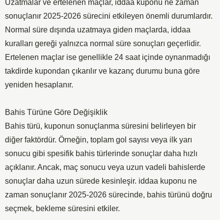
Uzatmalar ve ertelenen maçlar, iddaa kuponu ne zaman
sonuçlanır 2025-2026 sürecini etkileyen önemli durumlardır.
Normal süre dışında uzatmaya giden maçlarda, iddaa
kuralları gereği yalnızca normal süre sonuçları geçerlidir.
Ertelenen maçlar ise genellikle 24 saat içinde oynanmadığı
takdirde kupondan çıkarılır ve kazanç durumu buna göre
yeniden hesaplanır.
Bahis Türüne Göre Değişiklik
Bahis türü, kuponun sonuçlanma süresini belirleyen bir
diğer faktördür. Örneğin, toplam gol sayısı veya ilk yarı
sonucu gibi spesifik bahis türlerinde sonuçlar daha hızlı
açıklanır. Ancak, maç sonucu veya uzun vadeli bahislerde
sonuçlar daha uzun sürede kesinleşir. iddaa kuponu ne
zaman sonuçlanır 2025-2026 sürecinde, bahis türünü doğru
seçmek, bekleme süresini etkiler.