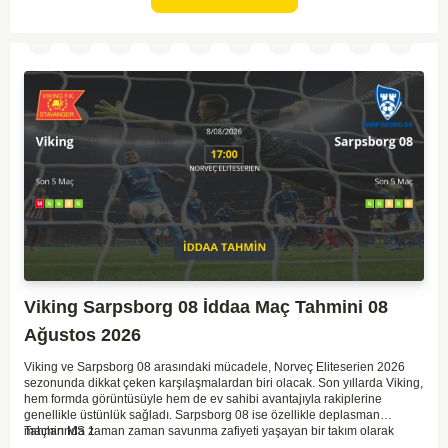
Viking Sarpsborg 08 İddaa Maç Tahmini 08
Ağustos 2026
Viking ve Sarpsborg 08 arasındaki mücadele, Norveç Eliteserien 2026
sezonunda dikkat çeken karşılaşmalardan biri olacak. Son yıllarda Viking,
hem formda görüntüsüyle hem de ev sahibi avantajıyla rakiplerine
genellikle üstünlük sağladı. Sarpsborg 08 ise özellikle deplasman
maçlarında zaman zaman savunma zafiyeti yaşayan bir takım olarak
Tahmin MS 1
dikkat çekiyor. Viking'in sahasında kontrollü oynaması, onları favori