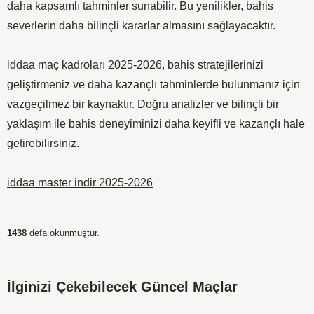
daha kapsamlı tahminler sunabilir. Bu yenilikler, bahis
severlerin daha bilinçli kararlar almasını sağlayacaktır.
iddaa maç kadroları 2025-2026, bahis stratejilerinizi
geliştirmeniz ve daha kazançlı tahminlerde bulunmanız için
vazgeçilmez bir kaynaktır. Doğru analizler ve bilinçli bir
yaklaşım ile bahis deneyiminizi daha keyifli ve kazançlı hale
getirebilirsiniz.
iddaa master indir 2025-2026
1438
defa okunmuştur.
İlginizi Çekebilecek Güncel Maçlar