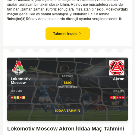
sıraları zorlayan bir takım olarak bilinir. Rostov ise mücadeleci yapısıyla
tanınan, zaman zaman sürpriz sonuçlara imza atan bir ekip. Moskova'daki
maçlar genellikle ev sahibi avantajını iyi kullanan CSKA lehine
sonuçlanır. Rostov deplasmanlarda dirençli oyunlar sergilemektedir. İki
Tahmin ÇŞ 10
takım arasındaki genel denge, CSKA'nın az farkla da olsa üstün olduğunu
göstermektedir. CSKA'nın evinde oynayacak olması ve genel istatistikler
göz önüne alındığında, CSKA'nın sahasında kolay kolay puan
Tahmini İncele
kaybetmeyeceğini söyleyebiliriz.
Lokomotiv Moscow Akron İddaa Maç Tahmini