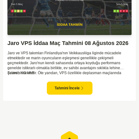
Jaro VPS İddaa Maç Tahmini 08 Ağustos 2026
Jaro ve VPS takımları Finlandiya'nın Veikkausliiga liginde mücadele
etmektedir ve marin oyuncuların eşleşmesi genellikle çekişmeli
geçmektedir. Jaro'nun kendi sahasında ortaya koyduğu performans
genelde istikrarlı olmakla birlikte, ev sahibi avantajını sıklıkla lehine
çevirebilmektedir. Öte yandan, VPS özellikle deplasman maçlarında
Tahmin KG VAR
zaman zaman zorluk yaşayabilmektedir ancak hücum anlamında etkili
anlar yakalayabilmektedir. İki takım arasındaki tarihsel rekabet dikkate
alındığında, maçın dengede geçmesi olasıdır ve her iki tarafın da gol
Tahmini İncele
şansı bulunmaktadır. Özellikle Jaro'nun savunma zaafları ve VPS'nin hızlı
hücum gücü göz önüne alındığında, her iki takımın da fileleri
havalandırması muhtemeldir. Bu bağlamda, maçın hem mücadeleci hem
de gollü geçeceği öngörülmektedir.