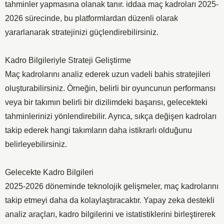
tahminler yapmasına olanak tanır. iddaa maç kadroları 2025-
2026 sürecinde, bu platformlardan düzenli olarak
yararlanarak stratejinizi güçlendirebilirsiniz.
Kadro Bilgileriyle Strateji Geliştirme
Maç kadrolarını analiz ederek uzun vadeli bahis stratejileri
oluşturabilirsiniz. Örneğin, belirli bir oyuncunun performansı
veya bir takımın belirli bir dizilimdeki başarısı, gelecekteki
tahminlerinizi yönlendirebilir. Ayrıca, sıkça değişen kadroları
takip ederek hangi takımların daha istikrarlı olduğunu
belirleyebilirsiniz.
Gelecekte Kadro Bilgileri
2025-2026 döneminde teknolojik gelişmeler, maç kadrolarını
takip etmeyi daha da kolaylaştıracaktır. Yapay zeka destekli
analiz araçları, kadro bilgilerini ve istatistiklerini birleştirerek