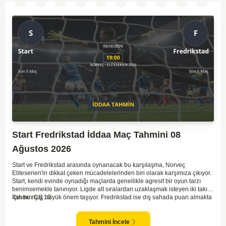
Start Fredrikstad İddaa Maç Tahmini 08
Ağustos 2026
Start ve Fredrikstad arasında oynanacak bu karşılaşma, Norveç
Eliteserien'in dikkat çeken mücadelelerinden biri olarak karşımıza çıkıyor.
Start, kendi evinde oynadığı maçlarda genellikle agresif bir oyun tarzı
benimsemekle tanınıyor. Ligde alt sıralardan uzaklaşmak isteyen iki takım
için bu maç büyük önem taşıyor. Fredrikstad ise dış sahada puan almakta
Tahmin ÇŞ 10
zorlanan bir ekip olarak biliniyor. Bu durum, ev sahibi Start'a karşı
mücadelede zorluk çıkartabilir. Maçın temposunun yüksek olacağını ve
her iki takımın da sonuca gitmeye odaklanacağını düşünüyorum.
Tahmini İncele