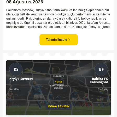
08 Ağustos 2026
Lokomotiv Moscow, Rusya futbolunun köklü ve tanınmış ekiplerinden biri
olarak genellikle kendi sahasında oldukça güçlü performanslar sergileme
eğilimindedir. Rakiplerinden daha yüksek kalibreli futbol oynadıkları ve
geçmişte de önemli başarılar elde ettikleri biliniyor. Diğer taraftan Akron,
daha az tanınmış olsa da, zaman zaman sürpriz sonuçlar almayı başaran
Tahmin MS 1
bir takım olarak dikkat çekmektedir. Ancak genellikle Lokomotiv gibi köklü
ve güçlü ekipler karşısında istikrarlı bir performans sergilemekte
zorlanabilirler. Lokomotiv Moscow'un mevcut form durumunun ve evinde
Tahmini İncele
oynama avantajının, bu karşılaşmada belirleyici olması muhtemel
gözüküyor. Bu sebeple, maç sonucu olarak Lokomotiv’in galibiyetle
ayrılması daha yüksek ihtimal taşımaktadır.