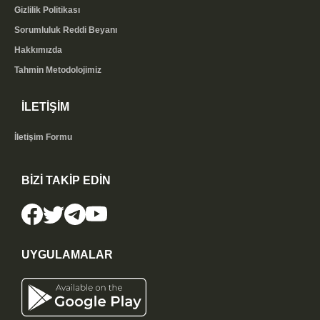
Gizlilik Politikası
Sorumluluk Reddi Beyanı
Hakkımızda
Tahmin Metodolojimiz
İLETİŞİM
İletişim Formu
BİZİ TAKİP EDİN
UYGULAMALAR