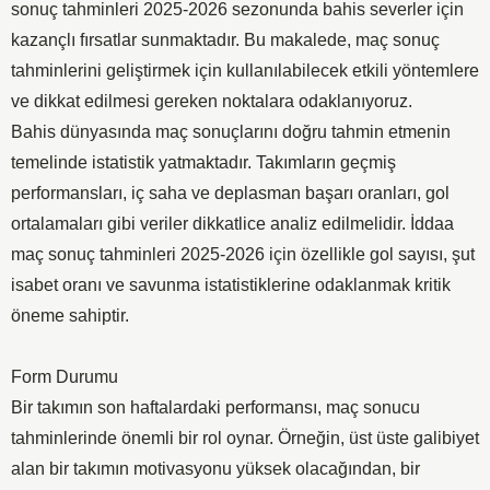
sonuç tahminleri 2025-2026
sezonunda bahis severler için
kazançlı fırsatlar sunmaktadır. Bu makalede, maç sonuç
tahminlerini geliştirmek için kullanılabilecek etkili yöntemlere
ve dikkat edilmesi gereken noktalara odaklanıyoruz.
Bahis dünyasında maç sonuçlarını doğru tahmin etmenin
temelinde istatistik yatmaktadır. Takımların geçmiş
performansları, iç saha ve deplasman başarı oranları, gol
ortalamaları gibi veriler dikkatlice analiz edilmelidir. İddaa
maç sonuç tahminleri 2025-2026 için özellikle gol sayısı, şut
isabet oranı ve savunma istatistiklerine odaklanmak kritik
öneme sahiptir.
Form Durumu
Bir takımın son haftalardaki performansı, maç sonucu
tahminlerinde önemli bir rol oynar. Örneğin, üst üste galibiyet
alan bir takımın motivasyonu yüksek olacağından, bir