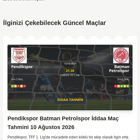
İlginizi Çekebilecek Güncel Maçlar
Pendikspor Batman Petrolspor İddaa Maç
Tahmini 10 Ağustos 2026
Pendikspor, TFF 1. Lig'de mücadele eden köklü bir ekip olarak ligin orta