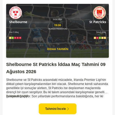
Shelbourne St Patricks İddaa Maç Tahmini 09
Ağustos 2026
Shelbourne ve St Patricks arasındaki mücadele, İrlanda Premier Ligi'nin
dikkat çeken karşılaşmalarından biri olacak. Shelbourne kendi sahasında
genellikle iyi sonuçlar alırken, St Patricks ise deplasman maçlarında
dirençli bir oyun sergiliyor. Bu iki takım arasındaki karşılaşmalar genellikle
çekişmeli geçiyor. Son yıllardaki performanslarına bakıldığında, her iki
Tahmin KG VAR
takımın da gol potansiyeli bulunduğu görülüyor. İlk yarıda denge
bozulmayabilir ancak her iki takım da gol atmak için fırsatlar arayacaktır.
İki tarafın da savunmada dikkatli olması maçın sonucunu belirleyecek.
Tahmini İncele