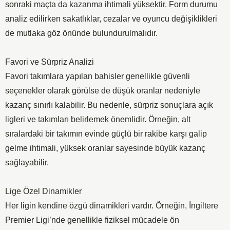
sonraki maçta da kazanma ihtimali yüksektir. Form durumu
analiz edilirken sakatlıklar, cezalar ve oyuncu değişiklikleri
de mutlaka göz önünde bulundurulmalıdır.
Favori ve Sürpriz Analizi
Favori takımlara yapılan bahisler genellikle güvenli
seçenekler olarak görülse de düşük oranlar nedeniyle
kazanç sınırlı kalabilir. Bu nedenle, sürpriz sonuçlara açık
ligleri ve takımları belirlemek önemlidir. Örneğin, alt
sıralardaki bir takımın evinde güçlü bir rakibe karşı galip
gelme ihtimali, yüksek oranlar sayesinde büyük kazanç
sağlayabilir.
Lige Özel Dinamikler
Her ligin kendine özgü dinamikleri vardır. Örneğin, İngiltere
Premier Ligi’nde genellikle fiziksel mücadele ön