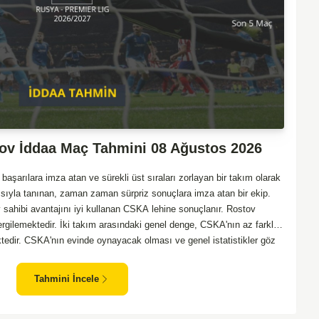
v İddaa Maç Tahmini 08 Ağustos 2026
arılara imza atan ve sürekli üst sıraları zorlayan bir takım olarak
pısıyla tanınan, zaman zaman sürpriz sonuçlara imza atan bir ekip.
 sahibi avantajını iyi kullanan CSKA lehine sonuçlanır. Rostov
ergilemektedir. İki takım arasındaki genel denge, CSKA'nın az farkla
edir. CSKA'nın evinde oynayacak olması ve genel istatistikler göz
sında kolay kolay puan kaybetmeyeceğini söyleyebiliriz.
Tahmini İncele