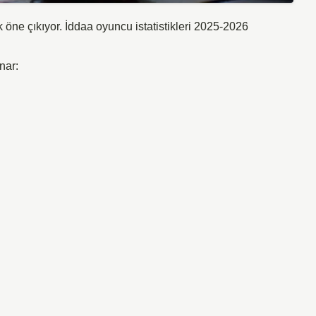
k öne çıkıyor.
İddaa oyuncu istatistikleri 2025-2026
nar: