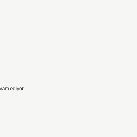
evam ediyor.