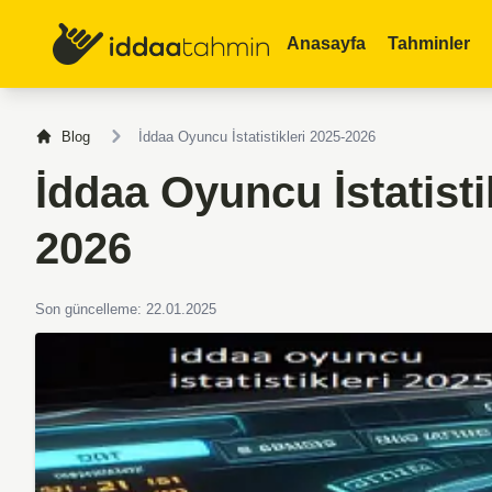
Anasayfa
Tahminler
Blog
İddaa Oyuncu İstatistikleri 2025-2026
İddaa Oyuncu İstatisti
2026
Son güncelleme: 22.01.2025