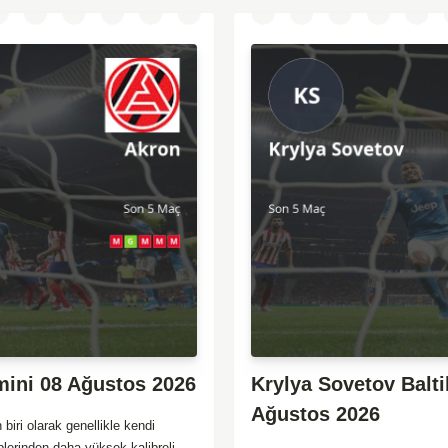
ini 08 Ağustos 2026
Krylya Sovetov Balt
Ağustos 2026
iri olarak genellikle kendi
lerinden daha yüksek kalibreli