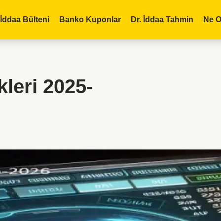
İddaa Bülteni
Banko Kuponlar
Dr. İddaa Tahmin
Ne O
kleri 2025-