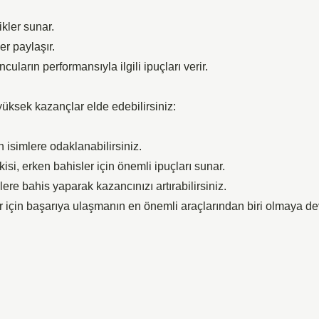
ikler sunar.
er paylaşır.
ların performansıyla ilgili ipuçları verir.
yüksek kazançlar elde edebilirsiniz:
 isimlere odaklanabilirsiniz.
kisi, erken bahisler için önemli ipuçları sunar.
re bahis yaparak kazancınızı artırabilirsiniz.
r için başarıya ulaşmanın en önemli araçlarından biri olmaya d