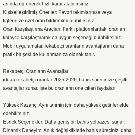
anında öğrenerek hızlı karar alabilirsiniz.
Kişiselleştirilmiş Öneriler: Favori takımlarınıza veya
liglerinize özel oran bildirimleri alabilirsiniz.
Oran Karşılaştırma Araçları: Farklı platformlardaki oranları
kolayca karşılaştırarak en uygun seçeneği bulabilirsiniz.
Mobil uygulamalar, rekabetçi oranların avantajlarını daha
pratik bir şekilde kullanmanıza olanak tanır.
Rekabetçi Oranların Avantajları
iddaa rekabetçi oranlar 2025-2026, bahis sürecinize çeşitli
avantajlar sunar. İşte bu oranların öne çıkan faydaları:
Yüksek Kazanç: Aynı tahmin için daha yüksek getiriler elde
edebilirsiniz.
Esnek Seçenekler: Daha geniş bir bahis yelpazesi sunar.
Dinamik Deneyim: Anlık değişikliklerle bahis sürecinizi daha