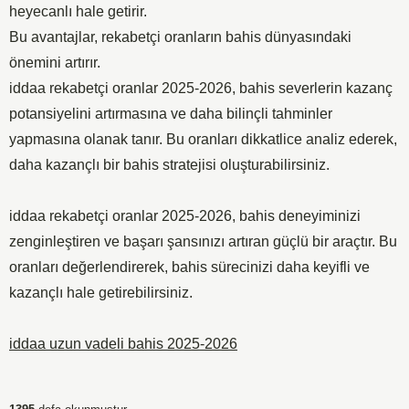
heyecanlı hale getirir.
Bu avantajlar, rekabetçi oranların bahis dünyasındaki
önemini artırır.
iddaa rekabetçi oranlar 2025-2026, bahis severlerin kazanç
potansiyelini artırmasına ve daha bilinçli tahminler
yapmasına olanak tanır. Bu oranları dikkatlice analiz ederek,
daha kazançlı bir bahis stratejisi oluşturabilirsiniz.
iddaa rekabetçi oranlar 2025-2026, bahis deneyiminizi
zenginleştiren ve başarı şansınızı artıran güçlü bir araçtır. Bu
oranları değerlendirerek, bahis sürecinizi daha keyifli ve
kazançlı hale getirebilirsiniz.
iddaa uzun vadeli bahis 2025-2026