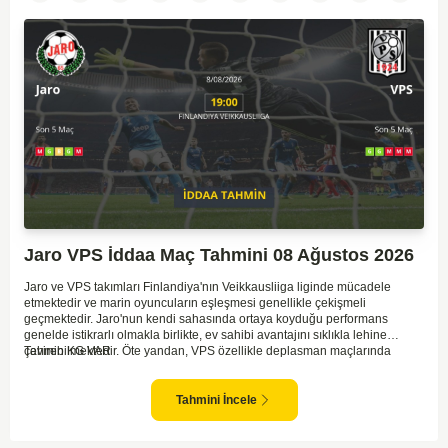
Jaro VPS İddaa Maç Tahmini 08 Ağustos 2026
Jaro ve VPS takımları Finlandiya'nın Veikkausliiga liginde mücadele
etmektedir ve marin oyuncuların eşleşmesi genellikle çekişmeli
geçmektedir. Jaro'nun kendi sahasında ortaya koyduğu performans
genelde istikrarlı olmakla birlikte, ev sahibi avantajını sıklıkla lehine
çevirebilmektedir. Öte yandan, VPS özellikle deplasman maçlarında
Tahmin KG VAR
zaman zaman zorluk yaşayabilmektedir ancak hücum anlamında etkili
anlar yakalayabilmektedir. İki takım arasındaki tarihsel rekabet dikkate
alındığında, maçın dengede geçmesi olasıdır ve her iki tarafın da gol
Tahmini İncele
şansı bulunmaktadır. Özellikle Jaro'nun savunma zaafları ve VPS'nin hızlı
hücum gücü göz önüne alındığında, her iki takımın da fileleri
havalandırması muhtemeldir. Bu bağlamda, maçın hem mücadeleci hem