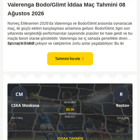
Valerenga Bodo/Glimt İddaa Maç Tahmini 08
Ağustos 2026
Norveç Eliteserien 2026'da Valerenga ve Bodo/Glimt arasında oynanacak
maç, iki güçlü ekibin karşılaşması anlamına geliyor. Bodo/Glimt, ligin son
yıllarında sergilediği performanslar sayesinde popüler bir hale geldi ve bu
maçta favori olarak görülebilir. Valerenga ise iç sahada genellikle dirençli
oyunuyla dikkat çekiyor ve rakiplerine zorlu anlar yaşatabiliyor. Bu iki
Tahmin KG VAR
takım arasındaki maçlar genellikle çekişmeli geçiyor ve bol gollü
karşılaşmalara tanık olabiliyoruz. Taraftar desteğini arkasına alarak
sahasında etkili performans sergileyen Valerenga, Bodo/Glimt karşısında
Tahmini İncele
gol bulmakta zorlanmayabilir. Aynı şekilde, Bodo/Glimt'in de hücum gücü
düşünüldüğünde karşılıklı goller izleyeceğimiz bir maç olması muhtemel
görünüyor.