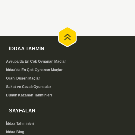
de gollü geçeceği öngörülmektedir.
İDDAA TAHMİN
Avrupa'da En Çok Oynanan Maçlar
İddaa'da En Çok Oynanan Maçlar
Oranı Düşen Maçlar
Sakat ve Cezalı Oyuncular
Dünün Kazanan Tahminleri
SAYFALAR
İddaa Tahminleri
İddaa Blog