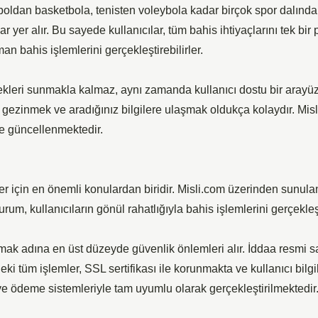
tboldan basketbola, tenisten voleybola kadar birçok spor dalınd
 yer alır. Bu sayede kullanıcılar, tüm bahis ihtiyaçlarını tek bir 
n bahis işlemlerini gerçekleştirebilirler.
leri sunmakla kalmaz, aynı zamanda kullanıcı dostu bir arayüze
e gezinmek ve aradığınız bilgilere ulaşmak oldukça kolaydır. Misli
 ve güncellenmektedir.
ler için en önemli konulardan biridir. Misli.com üzerinden sunu
urum, kullanıcıların gönül rahatlığıyla bahis işlemlerini gerçekleş
korumak adına en üst düzeyde güvenlik önlemleri alır. İddaa resm
ki tüm işlemler, SSL sertifikası ile korunmakta ve kullanıcı bilgile
ve ödeme sistemleriyle tam uyumlu olarak gerçekleştirilmektedir