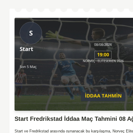
Start Fredrikstad İddaa Maç Tahmini 08 A
Start ve Fredrikstad arasında oynanacak bu karşılaşma, Norveç Elite