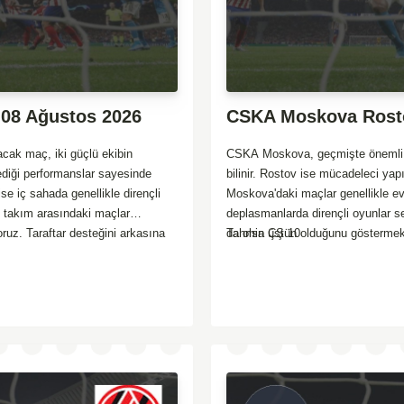
 08 Ağustos 2026
CSKA Moskova Rosto
cak maç, iki güçlü ekibin
CSKA Moskova, geçmişte önemli baş
lediği performanslar sayesinde
bilinir. Rostov ise mücadeleci ya
ise iç sahada genellikle dirençli
Moskova'daki maçlar genellikle ev
ki takım arasındaki maçlar
deplasmanlarda dirençli oyunlar s
oruz. Taraftar desteğini arkasına
da olsa üstün olduğunu göstermekt
Tahmin ÇŞ 10
 karşısında gol bulmakta
önüne alındığında, CSKA'nın saha
ğünde karşılıklı goller