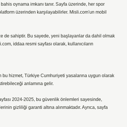
a bahis oynama imkanı tanır. Sayfa üzerinde, her spor
platform üzerinden karşılayabilirler. Misli.com'un mobil
 de sahiptir. Bu sayede, yeni başlayanlar da dahil olmak
.com, iddaa resmi sayfası olarak, kullanıcıların
lan bu hizmet, Türkiye Cumhuriyeti yasalarına uygun olarak
tirebileceği anlamına gelir.
i sayfası 2024-2025, bu güvenlik önlemleri sayesinde,
rinin gizliliği garanti altına alınmaktadır. Ayrıca, sayfa
.