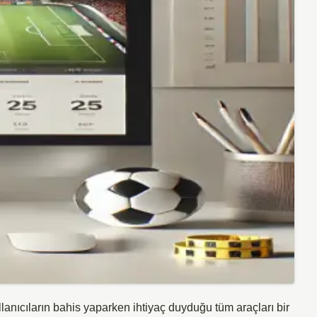
ullanıcıların bahis yaparken ihtiyaç duyduğu tüm araçları bir