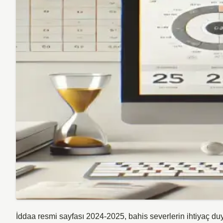
İddaa resmi sayfası 2024-2025
, bahis severlerin ihtiyaç du