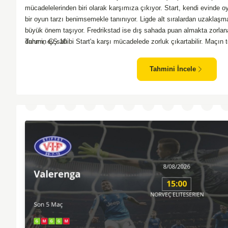
mücadelelerinden biri olarak karşımıza çıkıyor. Start, kendi evinde o
bir oyun tarzı benimsemekle tanınıyor. Ligde alt sıralardan uzaklaşm
büyük önem taşıyor. Fredrikstad ise dış sahada puan almakta zorlanan
durum, ev sahibi Start'a karşı mücadelede zorluk çıkartabilir. Maçı
Tahmin ÇŞ 10
her iki takımın da sonuca gitmeye odaklanacağını düşünüyorum.
Tahmini İncele