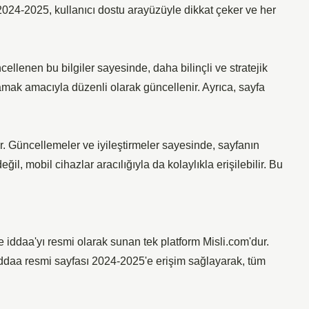
 2024-2025, kullanıcı dostu arayüzüyle dikkat çeker ve her
cellenen bu bilgiler sayesinde, daha bilinçli ve stratejik
amak amacıyla düzenli olarak güncellenir. Ayrıca, sayfa
ir. Güncellemeler ve iyileştirmeler sayesinde, sayfanın
, mobil cihazlar aracılığıyla da kolaylıkla erişilebilir. Bu
 iddaa'yı resmi olarak sunan tek platform Misli.com'dur.
n iddaa resmi sayfası 2024-2025'e erişim sağlayarak, tüm