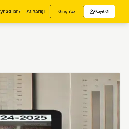
ynadılar?
At Yarışı
Giriş Yap
Kayıt Ol