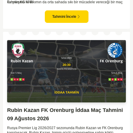
karşılaşma iki takımın da orta sahada sıkı bir mücadele vereceği bir maç
Tahmin KG VAR
olacaktır. Lilleström'ün iç saha performansı ve Rosenborg'un deplasman
oyunundaki etkisi birlikte düşünüldüğünde, maçın dengede geçmesi
olasıdır. İki takımın da gol atma potansiyeli yüksek olduğu için karşılıklı
Tahmini İncele
goller izlenebilir.
Rubin Kazan FK Orenburg İddaa Maç Tahmini
09 Ağustos 2026
Rusya Premier Lig 2026/2027 sezonunda Rubin Kazan ve FK Orenburg
karşılaşacak. Rubin Kazan, liginin güçlü potansiyeline sahip köklü