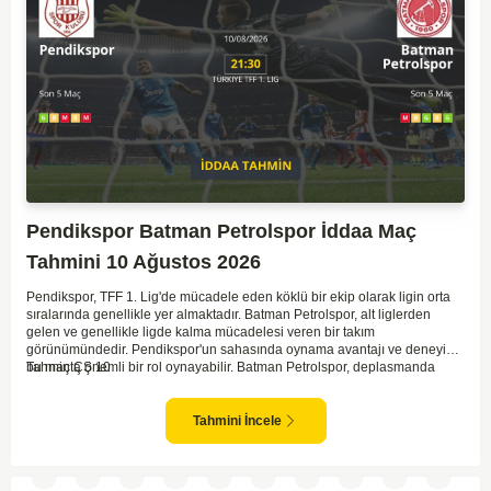
Pendikspor Batman Petrolspor İddaa Maç
Tahmini 10 Ağustos 2026
Pendikspor, TFF 1. Lig'de mücadele eden köklü bir ekip olarak ligin orta
sıralarında genellikle yer almaktadır. Batman Petrolspor, alt liglerden
gelen ve genellikle ligde kalma mücadelesi veren bir takım
görünümündedir. Pendikspor'un sahasında oynama avantajı ve deneyimi,
bu maçta önemli bir rol oynayabilir. Batman Petrolspor, deplasmanda
Tahmin ÇŞ 10
özellikle zorluk yaşayan bir ekip olarak dikkat çekiyor. Bu bağlamda,
Pendikspor'un maçın kontrolünü elinde tutma olasılığı daha yüksek.
Takımların mevcut form durumları ve geçmiş performanslarına
Tahmini İncele
bakıldığında ev sahibi ekibin galibiyeti daha yüksek bir ihtimal sunuyor.