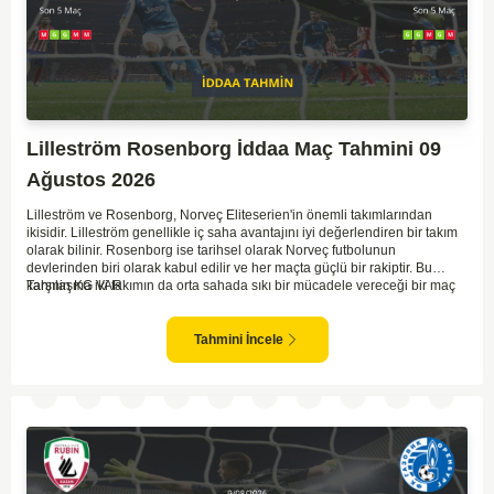
Lilleström Rosenborg İddaa Maç Tahmini 09
Ağustos 2026
Lilleström ve Rosenborg, Norveç Eliteserien'in önemli takımlarından
ikisidir. Lilleström genellikle iç saha avantajını iyi değerlendiren bir takım
olarak bilinir. Rosenborg ise tarihsel olarak Norveç futbolunun
devlerinden biri olarak kabul edilir ve her maçta güçlü bir rakiptir. Bu
karşılaşma iki takımın da orta sahada sıkı bir mücadele vereceği bir maç
Tahmin KG VAR
olacaktır. Lilleström'ün iç saha performansı ve Rosenborg'un deplasman
oyunundaki etkisi birlikte düşünüldüğünde, maçın dengede geçmesi
olasıdır. İki takımın da gol atma potansiyeli yüksek olduğu için karşılıklı
Tahmini İncele
goller izlenebilir.