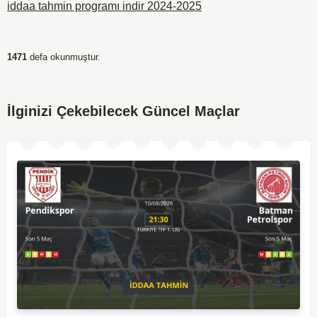
iddaa tahmin programı indir 2024-2025
1471
defa okunmuştur.
İlginizi Çekebilecek Güncel Maçlar