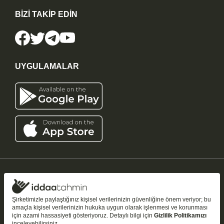
BİZİ TAKİP EDİN
UYGULAMALAR
iddaatahmin11.com
-
Copyright © 2005-2026
Tüm Hakları Saklıdır
Şirketimizle paylaştığınız kişisel verilerinizin güvenliğine önem veriyor; bu
amaçla kişisel verilerinizin hukuka uygun olarak işlenmesi ve korunması
Bu sitedeki tahmin ve analizler yalnızca
bilgilendirme amaçlıdır
;
18+
için azami hassasiyeti gösteriyoruz. Detaylı bilgi için
Gizlilik Politikamızı
kazanç garantisi vermez. Şans oyunları bağımlılık yapabilir — bilinçli ve
inceleyebilirsiniz.