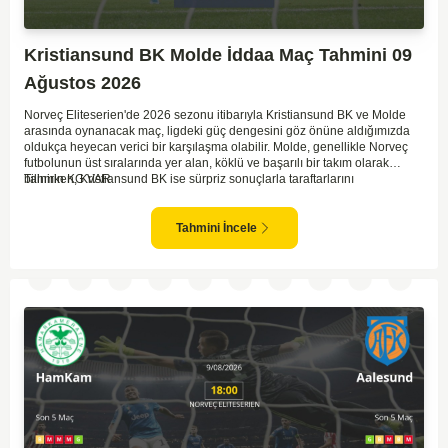
Kristiansund BK Molde İddaa Maç Tahmini 09
Ağustos 2026
Norveç Eliteserien'de 2026 sezonu itibarıyla Kristiansund BK ve Molde
arasında oynanacak maç, ligdeki güç dengesini göz önüne aldığımızda
oldukça heyecan verici bir karşılaşma olabilir. Molde, genellikle Norveç
futbolunun üst sıralarında yer alan, köklü ve başarılı bir takım olarak
bilinirken, Kristiansund BK ise sürpriz sonuçlarla taraftarlarını
Tahmin KG VAR
sevindirebilen bir ekip. Kristiansund'un sahasında oynayacak olması,
saha avantajını kullanma olasılıklarını artırıyor. Ancak Molde'nin tecrübe
ve kadro kalitesi faktörleri dikkate alındığında, deplasmanda da etkili bir
Tahmini İncele
performans sergilemesi beklenebilir. İki takımın son dönem form durumları
ve genel konumları düşünüldüğünde, dengeli bir mücadele izleme
olasılığı yüksek. Maçın gol pozisyonları açısından zengin geçmesi ve her
iki takımın da sahada etkili olması muhtemel.