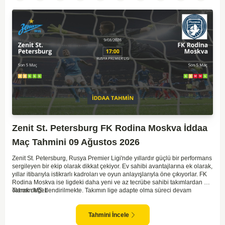
Zenit St. Petersburg FK Rodina Moskva İddaa
Maç Tahmini 09 Ağustos 2026
Zenit St. Petersburg, Rusya Premier Ligi'nde yıllardır güçlü bir performans
sergileyen bir ekip olarak dikkat çekiyor. Ev sahibi avantajlarına ek olarak,
yıllar itibarıyla istikrarlı kadroları ve oyun anlayışlarıyla öne çıkıyorlar. FK
Rodina Moskva ise ligdeki daha yeni ve az tecrübe sahibi takımlardan biri
olarak değerlendirilmekte. Takımın lige adapte olma süreci devam
Tahmin MS 1
ederken, Zenit karşısında özellikle deplasmanda zorlanmaları muhtemel.
Zenit'in ev sahibi avantajı ve daha tecrübeli kadrosu göz önüne
alındığında, maçın genel seyri Zenit'in kontrolünde geçebilir. Bu faktörlerle
Tahmini İncele
birlikte, Zenit'in net bir galibiyete ulaşması olası görünüyor.