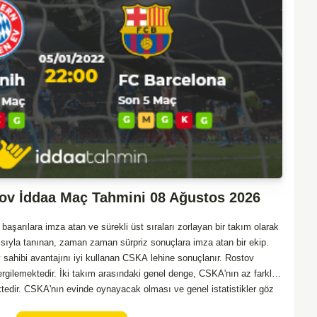
v İddaa Maç Tahmini 08 Ağustos 2026
arılara imza atan ve sürekli üst sıraları zorlayan bir takım olarak
pısıyla tanınan, zaman zaman sürpriz sonuçlara imza atan bir ekip.
 sahibi avantajını iyi kullanan CSKA lehine sonuçlanır. Rostov
ergilemektedir. İki takım arasındaki genel denge, CSKA'nın az farkla
edir. CSKA'nın evinde oynayacak olması ve genel istatistikler göz
sında kolay kolay puan kaybetmeyeceğini söyleyebiliriz.