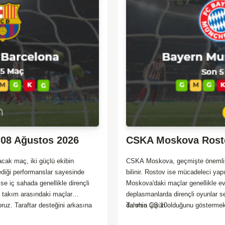
 08 Ağustos 2026
CSKA Moskova Rosto
cak maç, iki güçlü ekibin
CSKA Moskova, geçmişte önemli baş
lediği performanslar sayesinde
bilinir. Rostov ise mücadeleci ya
ise iç sahada genellikle dirençli
Moskova'daki maçlar genellikle ev
ki takım arasındaki maçlar
deplasmanlarda dirençli oyunlar s
oruz. Taraftar desteğini arkasına
da olsa üstün olduğunu göstermekt
Tahmin ÇŞ 10
 karşısında gol bulmakta
önüne alındığında, CSKA'nın saha