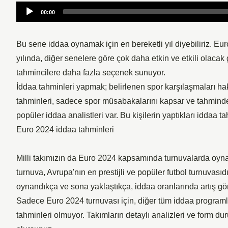
Audio
00:00
Player
Bu sene iddaa oynamak için en bereketli yıl diyebiliriz. Eu
yılında, diğer senelere göre çok daha etkin ve etkili olacak
tahmincilere daha fazla seçenek sunuyor.
İddaa tahminleri yapmak; belirlenen spor karşılaşmaları 
tahminleri
, sadece spor müsabakalarını kapsar ve tahminde
popüler iddaa analistleri var. Bu kişilerin yaptıkları iddaa ta
Euro 2024 iddaa tahminleri
Milli takımızın da Euro 2024 kapsamında turnuvalarda oynamas
turnuva, Avrupa'nın en prestijli ve popüler futbol turnuva
oynandıkça ve sona yaklaştıkça, iddaa oranlarında artış gö
Sadece Euro 2024 turnuvası için, diğer tüm iddaa programla
tahminleri olmuyor. Takımların detaylı analizleri ve form d