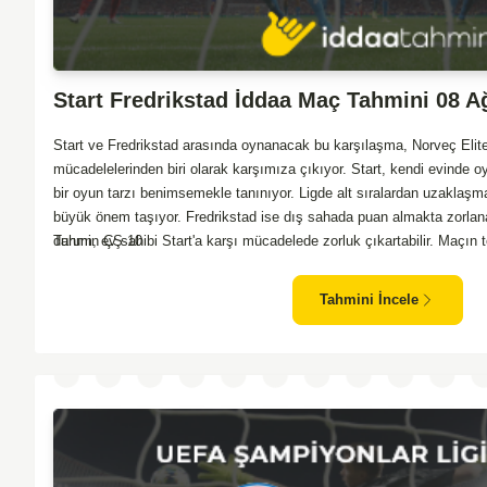
Start Fredrikstad İddaa Maç Tahmini 08 A
Start ve Fredrikstad arasında oynanacak bu karşılaşma, Norveç Elite
mücadelelerinden biri olarak karşımıza çıkıyor. Start, kendi evinde o
bir oyun tarzı benimsemekle tanınıyor. Ligde alt sıralardan uzaklaşm
büyük önem taşıyor. Fredrikstad ise dış sahada puan almakta zorlanan
durum, ev sahibi Start'a karşı mücadelede zorluk çıkartabilir. Maçı
Tahmin ÇŞ 10
her iki takımın da sonuca gitmeye odaklanacağını düşünüyorum.
Tahmini İncele