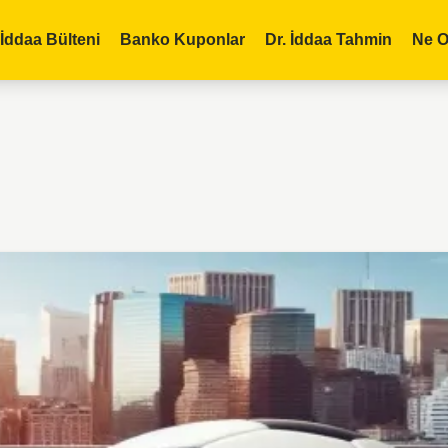
İddaa Bülteni
Banko Kuponlar
Dr. İddaa Tahmin
Ne O