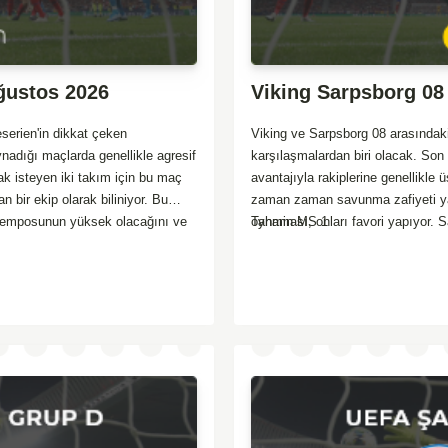
ğustos 2026
Viking Sarpsborg 08
serien'in dikkat çeken
Viking ve Sarpsborg 08 arasındak
ynadığı maçlarda genellikle agresif
karşılaşmalardan biri olacak. Son
ak isteyen iki takım için bu maç
avantajıyla rakiplerine genellikle
 bir ekip olarak biliniyor. Bu
zaman zaman savunma zafiyeti yaşa
n temposunun yüksek olacağını ve
oynaması, onları favori yapıyor. S
Tahmin MS 1
güçlü rakipler karşısında tutunmakt
olabileceği bir maç beklenebilir.