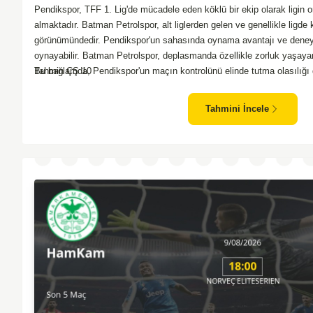
Pendikspor, TFF 1. Lig'de mücadele eden köklü bir ekip olarak ligin or
almaktadır. Batman Petrolspor, alt liglerden gelen ve genellikle ligd
görünümündedir. Pendikspor'un sahasında oynama avantajı ve deneyi
oynayabilir. Batman Petrolspor, deplasmanda özellikle zorluk yaşayan 
Bu bağlamda, Pendikspor'un maçın kontrolünü elinde tutma olasılığ
Tahmin ÇŞ 10
form durumları ve geçmiş performanslarına bakıldığında ev sahibi eki
ihtimal sunuyor.
Tahmini İncele