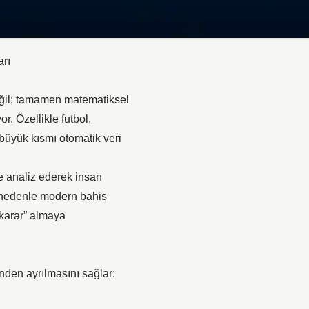
rı
ğil; tamamen matematiksel
r. Özellikle futbol,
büyük kısmı otomatik veri
e analiz ederek insan
u nedenle modern bahis
 karar” almaya
nden ayrılmasını sağlar: