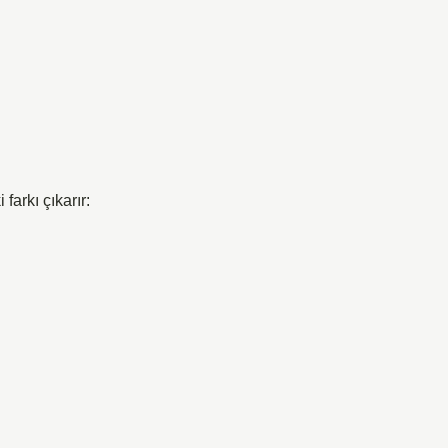
farkı çıkarır: