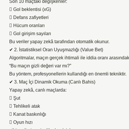
Son 10 maçtaki değişkenler:
 Gol beklentisi (xG)
 Defans zafiyetleri
 Hücum oranları
 Gol girişim sayıları
Bu veriler yapay zekâ tarafından otomatik okunur.
✔ 2. İstatistiksel Oran Uyuşmazlığı (Value Bet)
Algoritmalar, maçın gerçek ihtimali ile iddia oranı arasındaki 
“Bu maçın gizli değeri var mı?”
Bu yöntem, profesyonellerin kullandığı en önemli tekniktir.
✔ 3. Maç İçi Dinamik Okuma (Canlı Bahis)
Yapay zekâ, canlı maçlarda:
 Şut
 Tehlikeli atak
 Kanat baskınlığı
 Oyun hızı