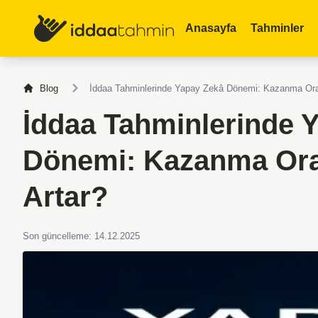
Anasayfa
Tahminler
Blog
İddaa Tahminlerinde Yapay Zekâ Dönemi: Kazanma Oran
İddaa Tahminlerinde 
Dönemi: Kazanma Oran
Artar?
Son güncelleme: 14.12.2025