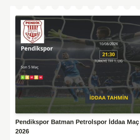
Pendikspor Batman Petrolspor İddaa Maç
2026