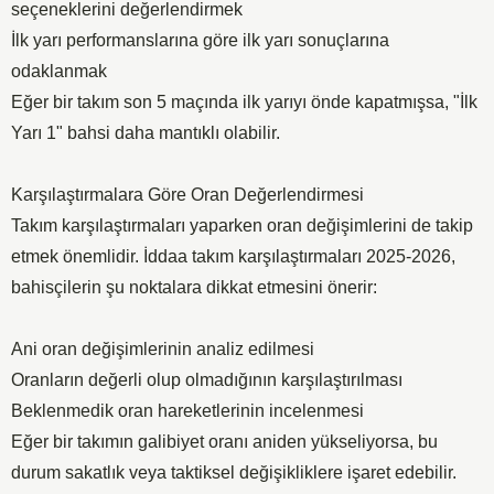
seçeneklerini değerlendirmek
İlk yarı performanslarına göre ilk yarı sonuçlarına
odaklanmak
Eğer bir takım son 5 maçında ilk yarıyı önde kapatmışsa, "İlk
Yarı 1" bahsi daha mantıklı olabilir.
Karşılaştırmalara Göre Oran Değerlendirmesi
Takım karşılaştırmaları yaparken oran değişimlerini de takip
etmek önemlidir. İddaa takım karşılaştırmaları 2025-2026,
bahisçilerin şu noktalara dikkat etmesini önerir:
Ani oran değişimlerinin analiz edilmesi
Oranların değerli olup olmadığının karşılaştırılması
Beklenmedik oran hareketlerinin incelenmesi
Eğer bir takımın galibiyet oranı aniden yükseliyorsa, bu
durum sakatlık veya taktiksel değişikliklere işaret edebilir.