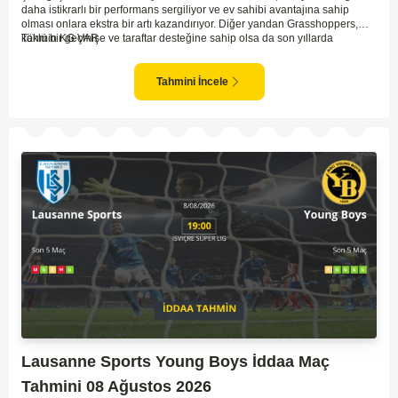
daha istikrarlı bir performans sergiliyor ve ev sahibi avantajına sahip
olması onlara ekstra bir artı kazandırıyor. Diğer yandan Grasshoppers,
köklü bir geçmişe ve taraftar desteğine sahip olsa da son yıllarda
Tahmin KG VAR
beklenilen istikrarı yakalayabilmiş değil. Servette'nin hücum hattı,
genellikle maçlarda gol yollarında etkili olurken, Grasshoppers savunma
anlamında zaman zaman sorunlar yaşayabiliyor. Bu durumda,
Tahmini İncele
karşılaşmanın gollü geçmesi muhtemel gözüküyor. İki takımın oyun tarzını
ve genel performanslarını göz önüne alırsak, karşılıklı gollerin izleneceği
bir maç olabilir.
Lausanne Sports Young Boys İddaa Maç
Tahmini 08 Ağustos 2026