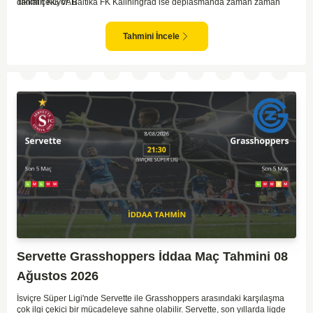
dikkat çekiyor. Baltika FK Kaliningrad ise deplasmanda zaman zaman
Tahmin KG VAR
sürpriz sonuçlar elde eden bir takım olarak bilinir. Krylya Sovetov'un saha
ve seyirci desteğini arkasına alarak gol yollarında etkili olması, maçın
seyrini değiştirebilecek bir faktör olarak değerlendiriliyor. Bununla birlikte,
Tahmini İncele
Baltika'nın savunma direncini kırabilmesi, maçı daha heyecanlı hale
getirebilir. İki takımın da skor üretme potansiyeline sahip olması göz
önünde bulundurularak, karşılıklı gol olası bir sonuç gibi duruyor.
Servette Grasshoppers İddaa Maç Tahmini 08
Ağustos 2026
İsviçre Süper Ligi'nde Servette ile Grasshoppers arasındaki karşılaşma
çok ilgi çekici bir mücadeleye sahne olabilir. Servette, son yıllarda ligde