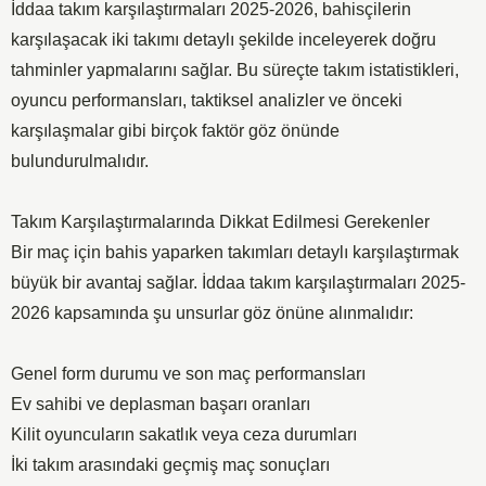
İddaa takım karşılaştırmaları 2025-2026
, bahisçilerin
karşılaşacak iki takımı detaylı şekilde inceleyerek doğru
tahminler yapmalarını sağlar. Bu süreçte takım istatistikleri,
oyuncu performansları, taktiksel analizler ve önceki
karşılaşmalar gibi birçok faktör göz önünde
bulundurulmalıdır.
Takım Karşılaştırmalarında Dikkat Edilmesi Gerekenler
Bir maç için bahis yaparken takımları detaylı karşılaştırmak
büyük bir avantaj sağlar. İddaa takım karşılaştırmaları 2025-
2026 kapsamında şu unsurlar göz önüne alınmalıdır:
Genel form durumu ve son maç performansları
Ev sahibi ve deplasman başarı oranları
Kilit oyuncuların sakatlık veya ceza durumları
İki takım arasındaki geçmiş maç sonuçları