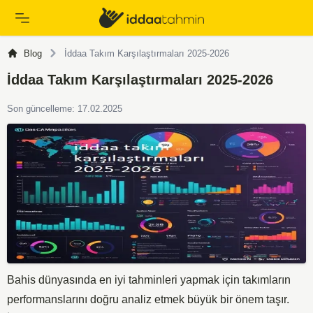
Blog
İddaa Takım Karşılaştırmaları 2025-2026
İddaa Takım Karşılaştırmaları 2025-2026
Son güncelleme: 17.02.2025
Bahis dünyasında en iyi tahminleri yapmak için takımların
performanslarını doğru analiz etmek büyük bir önem taşır.