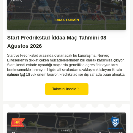
Start Fredrikstad İddaa Maç Tahmini 08
Ağustos 2026
Start ve Fredrikstad arasında oynanacak bu karşılaşma, Norveç
Eliteserien'in dikkat çeken mücadelelerinden biri olarak karşımıza çıkıyor.
Start, kendi evinde oynadığı maçlarda genellikle agresif bir oyun tarzı
benimsemekle tanınıyor. Ligde alt sıralardan uzaklaşmak isteyen iki takım
için bu maç büyük önem taşıyor. Fredrikstad ise dış sahada puan almakta
Tahmin ÇŞ 10
zorlanan bir ekip olarak biliniyor. Bu durum, ev sahibi Start'a karşı
mücadelede zorluk çıkartabilir. Maçın temposunun yüksek olacağını ve
her iki takımın da sonuca gitmeye odaklanacağını düşünüyorum.
Tahmini İncele