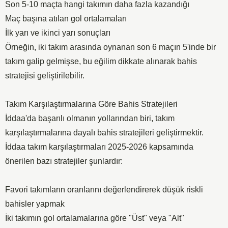
Son 5-10 maçta hangi takımın daha fazla kazandığı
Maç başına atılan gol ortalamaları
İlk yarı ve ikinci yarı sonuçları
Örneğin, iki takım arasında oynanan son 6 maçın 5'inde bir
takım galip gelmişse, bu eğilim dikkate alınarak bahis
stratejisi geliştirilebilir.
Takım Karşılaştırmalarına Göre Bahis Stratejileri
İddaa'da başarılı olmanın yollarından biri, takım
karşılaştırmalarına dayalı bahis stratejileri geliştirmektir.
İddaa takım karşılaştırmaları 2025-2026 kapsamında
önerilen bazı stratejiler şunlardır:
Favori takımların oranlarını değerlendirerek düşük riskli
bahisler yapmak
İki takımın gol ortalamalarına göre "Üst" veya "Alt"