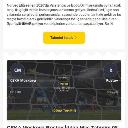
Norveç Eliteserien 2026'da Valerenga ve Bodo/Glimt arasında oynanacak
maç, iki güçlü ekibin karşılaşması anlamına geliyor. Bodo/Glimt, ligin son
yıllarında sergilediği performanslar sayesinde popüler bir hale geldi ve bu
maçta favori olarak görülebilir. Valerenga ise iç sahada genellikle dirençli
oyunuyla dikkat çekiyor ve rakiplerine zorlu anlar yaşatabiliyor. Bu iki
Tahmin KG VAR
takım arasındaki maçlar genellikle çekişmeli geçiyor ve bol gollü
karşılaşmalara tanık olabiliyoruz. Taraftar desteğini arkasına alarak
sahasında etkili performans sergileyen Valerenga, Bodo/Glimt karşısında
Tahmini İncele
gol bulmakta zorlanmayabilir. Aynı şekilde, Bodo/Glimt'in de hücum gücü
düşünüldüğünde karşılıklı goller izleyeceğimiz bir maç olması muhtemel
görünüyor.
CSKA Moskova Rostov İddaa Maç Tahmini 08