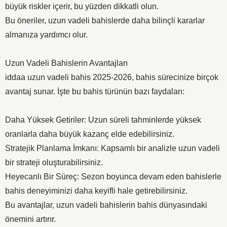
büyük riskler içerir, bu yüzden dikkatli olun.
Bu öneriler, uzun vadeli bahislerde daha bilinçli kararlar
almanıza yardımcı olur.
Uzun Vadeli Bahislerin Avantajları
iddaa uzun vadeli bahis 2025-2026, bahis sürecinize birçok
avantaj sunar. İşte bu bahis türünün bazı faydaları:
Daha Yüksek Getiriler: Uzun süreli tahminlerde yüksek
oranlarla daha büyük kazanç elde edebilirsiniz.
Stratejik Planlama İmkanı: Kapsamlı bir analizle uzun vadeli
bir strateji oluşturabilirsiniz.
Heyecanlı Bir Süreç: Sezon boyunca devam eden bahislerle
bahis deneyiminizi daha keyifli hale getirebilirsiniz.
Bu avantajlar, uzun vadeli bahislerin bahis dünyasındaki
önemini artırır.