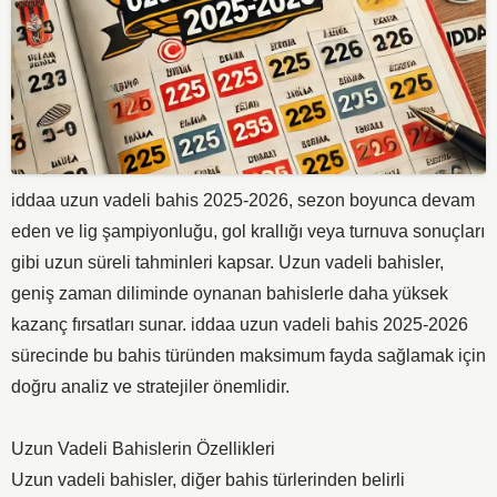
iddaa uzun vadeli bahis 2025-2026, sezon boyunca devam
eden ve lig şampiyonluğu, gol krallığı veya turnuva sonuçları
gibi uzun süreli tahminleri kapsar. Uzun vadeli bahisler,
geniş zaman diliminde oynanan bahislerle daha yüksek
kazanç fırsatları sunar.
iddaa uzun vadeli bahis 2025-2026
sürecinde bu bahis türünden maksimum fayda sağlamak için
doğru analiz ve stratejiler önemlidir.
Uzun Vadeli Bahislerin Özellikleri
Uzun vadeli bahisler, diğer bahis türlerinden belirli