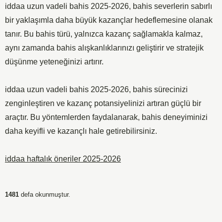
iddaa uzun vadeli bahis 2025-2026, bahis severlerin sabırlı
bir yaklaşımla daha büyük kazançlar hedeflemesine olanak
tanır. Bu bahis türü, yalnızca kazanç sağlamakla kalmaz,
aynı zamanda bahis alışkanlıklarınızı geliştirir ve stratejik
düşünme yeteneğinizi artırır.
iddaa uzun vadeli bahis 2025-2026, bahis sürecinizi
zenginleştiren ve kazanç potansiyelinizi artıran güçlü bir
araçtır. Bu yöntemlerden faydalanarak, bahis deneyiminizi
daha keyifli ve kazançlı hale getirebilirsiniz.
iddaa haftalık öneriler 2025-2026
1481
defa okunmuştur.