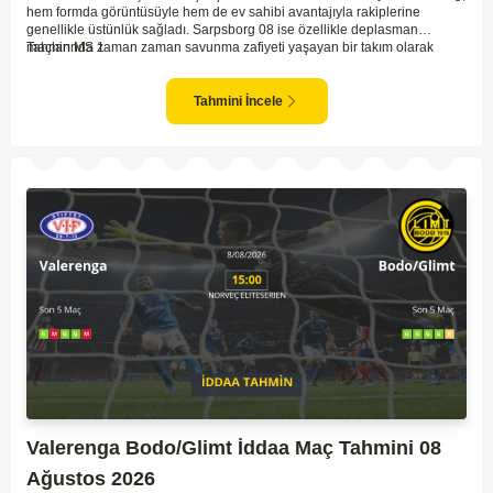
hem formda görüntüsüyle hem de ev sahibi avantajıyla rakiplerine
genellikle üstünlük sağladı. Sarpsborg 08 ise özellikle deplasman
maçlarında zaman zaman savunma zafiyeti yaşayan bir takım olarak
Tahmin MS 1
dikkat çekiyor. Viking'in sahasında kontrollü oynaması, onları favori
yapıyor. Sarpsborg'un ise sürpriz yapabilme potansiyeli olsa da,
genellikle güçlü rakipler karşısında tutunmakta zorlandıkları biliniyor. Bu
Tahmini İncele
doğrultuda, Viking'in galibiyete yakın olabileceği bir maç beklenebilir.
Valerenga Bodo/Glimt İddaa Maç Tahmini 08
Ağustos 2026