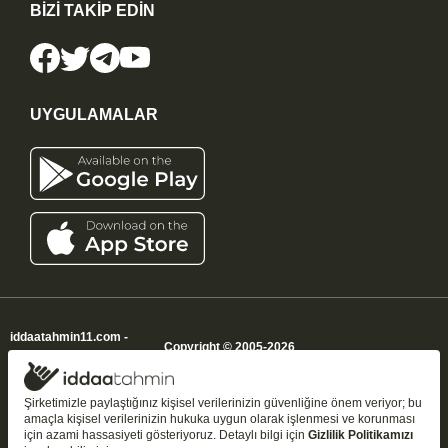
BİZİ TAKİP EDİN
UYGULAMALAR
iddaatahmin11.com
-
Copyright © 2005-2026
Tüm Hakları Saklıdır
Şirketimizle paylaştığınız kişisel verilerinizin güvenliğine önem veriyor; bu
Bu sitedeki tahmin ve analizler yalnızca
bilgilendirme amaçlıdır
;
18+
amaçla kişisel verilerinizin hukuka uygun olarak işlenmesi ve korunması
kazanç garantisi vermez. Şans oyunları bağımlılık yapabilir — bilinçli ve
için azami hassasiyeti gösteriyoruz. Detaylı bilgi için
Gizlilik Politikamızı
kontrollü oynayın.
18 yaşından küçüklerin şans oyunu oynaması yasaktır.