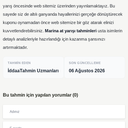
yarış öncesinde web sitemiz üzerinden yayınlamaktayız. Bu
sayede siz de altılı ganyanda hayallerinizi gerçeğe dönüştürecek
kuponu oynamadan önce web sitemize bir göz atarak elinizi
kuvvetlendirebilirsiniz.
Marina at yarışı tahminleri
usta isimlerin
detaylı analizleriyle hazırlandığı için kazanma şansınızı
artırmaktadır.
TAHMIN EDEN
SON GÜNCELLEME
İddaaTahmin Uzmanları
06 Ağustos 2026
Bu tahmin için yapılan yorumlar (0)