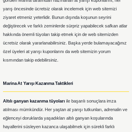
görülen Marina tarafından hazırlanan at yarışı kuponlarını, her
yarış öncesinde ücretsiz olarak incelemek için web sitemizi
ziyaret etmeniz yeterlidir. Bunun dışında koşunun seyrini
değiştirecek ve farklı zeminlerde sürpriz yapabilecek safkan atlar
hakkında önemli tüyoları takip etmek için de web sitemizden
ücretsiz olarak yararlanabilirsiniz. Başka yerde bulamayacağınız
özel üyeleri at yarışı kuponlarını da web sitemizin yorum
kısmından takip edebilirsiniz.
Marina At Yarışı Kazanma Taktikleri
Altılı ganyan kazanma tüyoları
ile başarılı sonuçlara imza
atılması mümkündür. Her yaştan at yarışı tutkunları, adrenalin ve
eğlenceyi doruklarda yaşadıkları altılı ganyan koşularında
hayallerini süsleyen kazanca ulaşabilmek için sürekli farklı