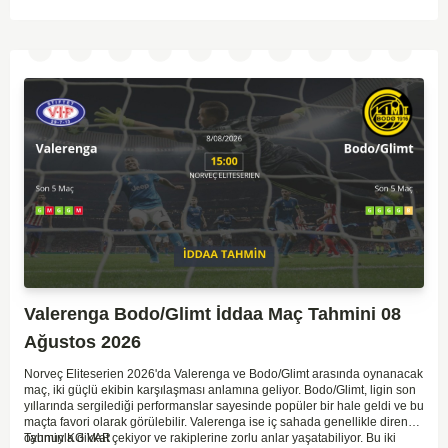
Valerenga Bodo/Glimt İddaa Maç Tahmini 08
Ağustos 2026
Norveç Eliteserien 2026'da Valerenga ve Bodo/Glimt arasında oynanacak
maç, iki güçlü ekibin karşılaşması anlamına geliyor. Bodo/Glimt, ligin son
yıllarında sergilediği performanslar sayesinde popüler bir hale geldi ve bu
maçta favori olarak görülebilir. Valerenga ise iç sahada genellikle dirençli
oyunuyla dikkat çekiyor ve rakiplerine zorlu anlar yaşatabiliyor. Bu iki
Tahmin KG VAR