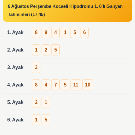
6 Ağustos Perşembe Kocaeli Hipodromu 1. 6'lı Ganyan
Tahminleri (17.45)
1. Ayak
8
9
4
1
5
6
2. Ayak
1
2
5
3. Ayak
3
4. Ayak
8
4
7
5
11
10
5. Ayak
2
1
6. Ayak
1
5