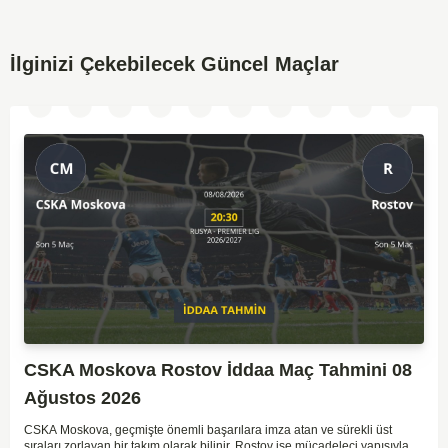
İlginizi Çekebilecek Güncel Maçlar
CSKA Moskova Rostov İddaa Maç Tahmini 08
Ağustos 2026
CSKA Moskova, geçmişte önemli başarılara imza atan ve sürekli üst
sıraları zorlayan bir takım olarak bilinir. Rostov ise mücadeleci yapısıyla