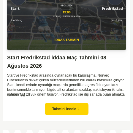
Start Fredrikstad İddaa Maç Tahmini 08
Ağustos 2026
Start ve Fredrikstad arasında oynanacak bu karşılaşma, Norveç
Eliteserien'in dikkat çeken mücadelelerinden biri olarak karşımıza çıkıyor.
Start, kendi evinde oynadığı maçlarda genellikle agresif bir oyun tarzı
benimsemekle tanınıyor. Ligde alt sıralardan uzaklaşmak isteyen iki takım
için bu maç büyük önem taşıyor. Fredrikstad ise dış sahada puan almakta
Tahmin ÇŞ 10
zorlanan bir ekip olarak biliniyor. Bu durum, ev sahibi Start'a karşı
mücadelede zorluk çıkartabilir. Maçın temposunun yüksek olacağını ve
her iki takımın da sonuca gitmeye odaklanacağını düşünüyorum.
Tahmini İncele