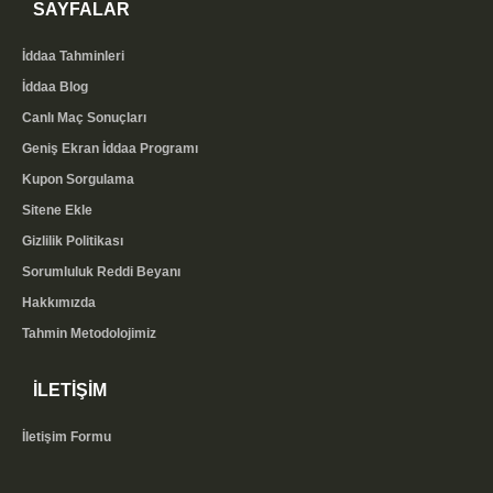
SAYFALAR
İddaa Tahminleri
İddaa Blog
Canlı Maç Sonuçları
Geniş Ekran İddaa Programı
Kupon Sorgulama
Sitene Ekle
Gizlilik Politikası
Sorumluluk Reddi Beyanı
Hakkımızda
Tahmin Metodolojimiz
İLETİŞİM
İletişim Formu