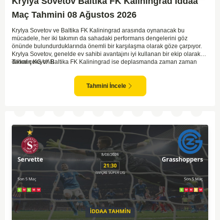
Krylya Sovetov Baltika FK Kaliningrad İddaa
Maç Tahmini 08 Ağustos 2026
Krylya Sovetov ve Baltika FK Kaliningrad arasında oynanacak bu
mücadele, her iki takımın da sahadaki performans dengelerini göz
önünde bulundurduklarında önemli bir karşılaşma olarak göze çarpıyor.
Krylya Sovetov, genelde ev sahibi avantajını iyi kullanan bir ekip olarak
dikkat çekiyor. Baltika FK Kaliningrad ise deplasmanda zaman zaman
Tahmin KG VAR
sürpriz sonuçlar elde eden bir takım olarak bilinir. Krylya Sovetov'un saha
ve seyirci desteğini arkasına alarak gol yollarında etkili olması, maçın
seyrini değiştirebilecek bir faktör olarak değerlendiriliyor. Bununla birlikte,
Tahmini İncele
Baltika'nın savunma direncini kırabilmesi, maçı daha heyecanlı hale
getirebilir. İki takımın da skor üretme potansiyeline sahip olması göz
önünde bulundurularak, karşılıklı gol olası bir sonuç gibi duruyor.