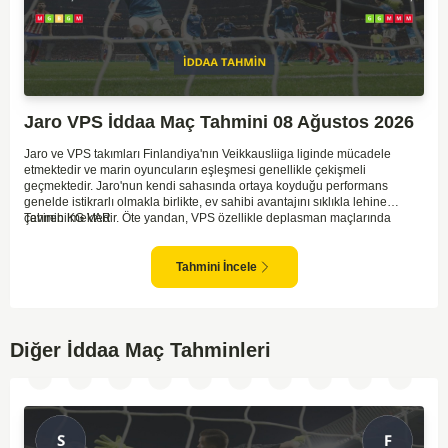
Jaro VPS İddaa Maç Tahmini 08 Ağustos 2026
Jaro ve VPS takımları Finlandiya'nın Veikkausliiga liginde mücadele
etmektedir ve marin oyuncuların eşleşmesi genellikle çekişmeli
geçmektedir. Jaro'nun kendi sahasında ortaya koyduğu performans
genelde istikrarlı olmakla birlikte, ev sahibi avantajını sıklıkla lehine
çevirebilmektedir. Öte yandan, VPS özellikle deplasman maçlarında
Tahmin KG VAR
zaman zaman zorluk yaşayabilmektedir ancak hücum anlamında etkili
anlar yakalayabilmektedir. İki takım arasındaki tarihsel rekabet dikkate
alındığında, maçın dengede geçmesi olasıdır ve her iki tarafın da gol
Tahmini İncele
şansı bulunmaktadır. Özellikle Jaro'nun savunma zaafları ve VPS'nin hızlı
hücum gücü göz önüne alındığında, her iki takımın da fileleri
havalandırması muhtemeldir. Bu bağlamda, maçın hem mücadeleci hem
de gollü geçeceği öngörülmektedir.
Diğer İddaa Maç Tahminleri