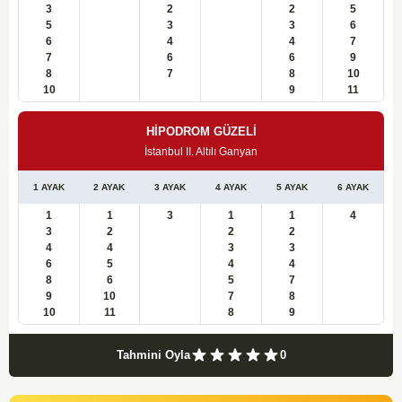
3
2
2
5
5
3
3
6
6
4
4
7
7
6
6
9
8
7
8
10
10
9
11
HİPODROM GÜZELİ
İstanbul II. Altılı Ganyan
1 AYAK
2 AYAK
3 AYAK
4 AYAK
5 AYAK
6 AYAK
1
1
3
1
1
4
3
2
2
2
4
4
3
3
6
5
4
4
8
6
5
7
9
10
7
8
10
11
8
9
Tahmini Oyla
0