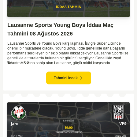
Lausanne Sports Young Boys İddaa Maç
Tahmini 08 Ağustos 2026
Lausanne Sports ve Young Boys karşılaşması, İsviçre Süper Ligi'nde
önemli bir mücadele olacak. Young Boys, ligde genellikle daha başarılı
performans sergileyen bir ekip olarak dikkat çekiyor. Lausanne Sports ise
genellikle alt sıralarda bulunan bir görüntü sergiliyor. Genellikle zayıf
savunma hattına sahip olan Lausanne, güçlü rakibi karşısında
Tahmin MS 2
zorlanabilir. Young Boys'un hücum hattı rakibine göre daha etkili olabilir.
Maçın sonucunda Young Boys'un galip gelme olasılığı yüksek görünüyor.
Tahmini İncele