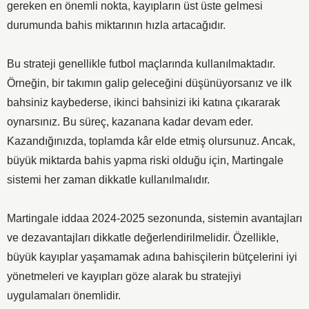
gereken en önemli nokta, kayıpların üst üste gelmesi
durumunda bahis miktarının hızla artacağıdır.
Bu strateji genellikle futbol maçlarında kullanılmaktadır.
Örneğin, bir takımın galip geleceğini düşünüyorsanız ve ilk
bahsiniz kaybederse, ikinci bahsinizi iki katına çıkararak
oynarsınız. Bu süreç, kazanana kadar devam eder.
Kazandığınızda, toplamda kâr elde etmiş olursunuz. Ancak,
büyük miktarda bahis yapma riski olduğu için, Martingale
sistemi her zaman dikkatle kullanılmalıdır.
Martingale iddaa 2024-2025 sezonunda, sistemin avantajları
ve dezavantajları dikkatle değerlendirilmelidir. Özellikle,
büyük kayıplar yaşamamak adına bahisçilerin bütçelerini iyi
yönetmeleri ve kayıpları göze alarak bu stratejiyi
uygulamaları önemlidir.