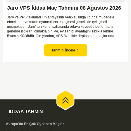
Jaro VPS İddaa Maç Tahmini 08 Ağustos 2026
Jaro ve VPS takımları Finlandiya'nın Veikkausliiga liginde mücadele
etmektedir ve marin oyuncuların eşleşmesi genellikle çekişmeli
geçmektedir. Jaro'nun kendi sahasında ortaya koyduğu performans
genelde istikrarlı olmakla birlikte, ev sahibi avantajını sıklıkla lehine
çevirebilmektedir. Öte yandan, VPS özellikle deplasman maçlarında
Tahmin KG VAR
zaman zaman zorluk yaşayabilmektedir ancak hücum anlamında etkili
anlar yakalayabilmektedir. İki takım arasındaki tarihsel rekabet dikkate
alındığında, maçın dengede geçmesi olasıdır ve her iki tarafın da gol
Tahmini İncele
şansı bulunmaktadır. Özellikle Jaro'nun savunma zaafları ve VPS'nin hızlı
hücum gücü göz önüne alındığında, her iki takımın da fileleri
havalandırması muhtemeldir. Bu bağlamda, maçın hem mücadeleci hem
de gollü geçeceği öngörülmektedir.
İDDAA TAHMİN
Avrupa'da En Çok Oynanan Maçlar