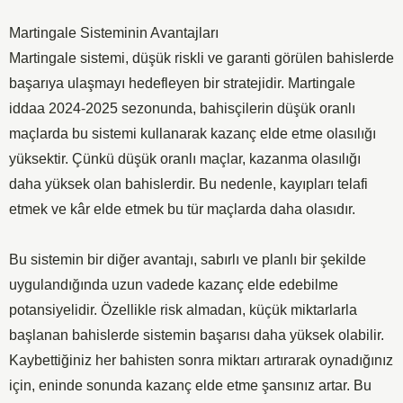
Martingale Sisteminin Avantajları
Martingale sistemi, düşük riskli ve garanti görülen bahislerde
başarıya ulaşmayı hedefleyen bir stratejidir. Martingale
iddaa 2024-2025 sezonunda, bahisçilerin düşük oranlı
maçlarda bu sistemi kullanarak kazanç elde etme olasılığı
yüksektir. Çünkü düşük oranlı maçlar, kazanma olasılığı
daha yüksek olan bahislerdir. Bu nedenle, kayıpları telafi
etmek ve kâr elde etmek bu tür maçlarda daha olasıdır.
Bu sistemin bir diğer avantajı, sabırlı ve planlı bir şekilde
uygulandığında uzun vadede kazanç elde edebilme
potansiyelidir. Özellikle risk almadan, küçük miktarlarla
başlanan bahislerde sistemin başarısı daha yüksek olabilir.
Kaybettiğiniz her bahisten sonra miktarı artırarak oynadığınız
için, eninde sonunda kazanç elde etme şansınız artar. Bu