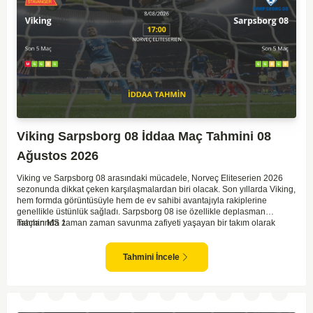
Viking Sarpsborg 08 İddaa Maç Tahmini 08
Ağustos 2026
Viking ve Sarpsborg 08 arasındaki mücadele, Norveç Eliteserien 2026
sezonunda dikkat çeken karşılaşmalardan biri olacak. Son yıllarda Viking,
hem formda görüntüsüyle hem de ev sahibi avantajıyla rakiplerine
genellikle üstünlük sağladı. Sarpsborg 08 ise özellikle deplasman
maçlarında zaman zaman savunma zafiyeti yaşayan bir takım olarak
Tahmin MS 1
dikkat çekiyor. Viking'in sahasında kontrollü oynaması, onları favori
yapıyor. Sarpsborg'un ise sürpriz yapabilme potansiyeli olsa da,
genellikle güçlü rakipler karşısında tutunmakta zorlandıkları biliniyor. Bu
Tahmini İncele
doğrultuda, Viking'in galibiyete yakın olabileceği bir maç beklenebilir.