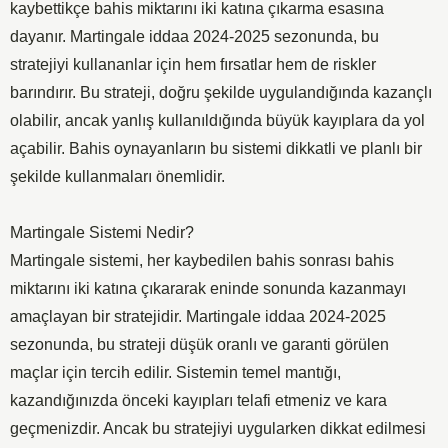
kaybettikçe bahis miktarını iki katına çıkarma esasına
dayanır.
Martingale iddaa 2024-2025
sezonunda, bu
stratejiyi kullananlar için hem fırsatlar hem de riskler
barındırır. Bu strateji, doğru şekilde uygulandığında kazançlı
olabilir, ancak yanlış kullanıldığında büyük kayıplara da yol
açabilir. Bahis oynayanların bu sistemi dikkatli ve planlı bir
şekilde kullanmaları önemlidir.
Martingale Sistemi Nedir?
Martingale sistemi, her kaybedilen bahis sonrası bahis
miktarını iki katına çıkararak eninde sonunda kazanmayı
amaçlayan bir stratejidir. Martingale iddaa 2024-2025
sezonunda, bu strateji düşük oranlı ve garanti görülen
maçlar için tercih edilir. Sistemin temel mantığı,
kazandığınızda önceki kayıpları telafi etmeniz ve kara
geçmenizdir. Ancak bu stratejiyi uygularken dikkat edilmesi