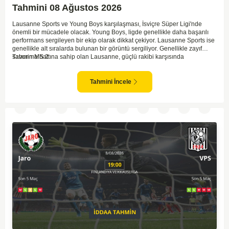
Tahmini 08 Ağustos 2026
Lausanne Sports ve Young Boys karşılaşması, İsviçre Süper Ligi'nde
önemli bir mücadele olacak. Young Boys, ligde genellikle daha başarılı
performans sergileyen bir ekip olarak dikkat çekiyor. Lausanne Sports ise
genellikle alt sıralarda bulunan bir görüntü sergiliyor. Genellikle zayıf
savunma hattına sahip olan Lausanne, güçlü rakibi karşısında
Tahmin MS 2
zorlanabilir. Young Boys'un hücum hattı rakibine göre daha etkili olabilir.
Maçın sonucunda Young Boys'un galip gelme olasılığı yüksek görünüyor.
Tahmini İncele