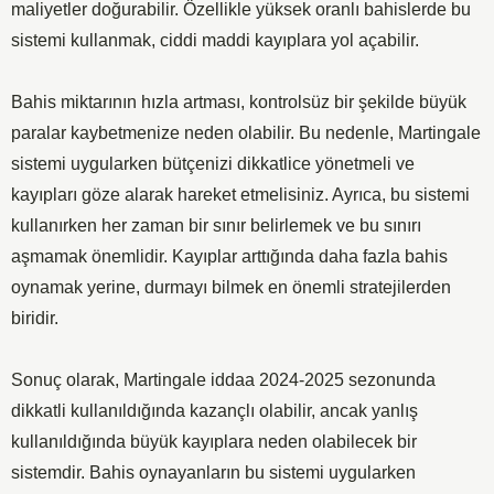
maliyetler doğurabilir. Özellikle yüksek oranlı bahislerde bu
sistemi kullanmak, ciddi maddi kayıplara yol açabilir.
Bahis miktarının hızla artması, kontrolsüz bir şekilde büyük
paralar kaybetmenize neden olabilir. Bu nedenle, Martingale
sistemi uygularken bütçenizi dikkatlice yönetmeli ve
kayıpları göze alarak hareket etmelisiniz. Ayrıca, bu sistemi
kullanırken her zaman bir sınır belirlemek ve bu sınırı
aşmamak önemlidir. Kayıplar arttığında daha fazla bahis
oynamak yerine, durmayı bilmek en önemli stratejilerden
biridir.
Sonuç olarak, Martingale iddaa 2024-2025 sezonunda
dikkatli kullanıldığında kazançlı olabilir, ancak yanlış
kullanıldığında büyük kayıplara neden olabilecek bir
sistemdir. Bahis oynayanların bu sistemi uygularken