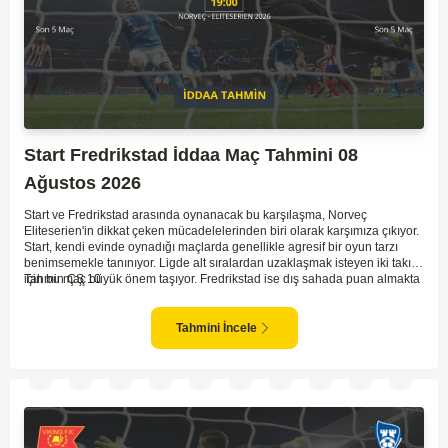
Start Fredrikstad İddaa Maç Tahmini 08
Ağustos 2026
Start ve Fredrikstad arasında oynanacak bu karşılaşma, Norveç
Eliteserien'in dikkat çeken mücadelelerinden biri olarak karşımıza çıkıyor.
Start, kendi evinde oynadığı maçlarda genellikle agresif bir oyun tarzı
benimsemekle tanınıyor. Ligde alt sıralardan uzaklaşmak isteyen iki takım
için bu maç büyük önem taşıyor. Fredrikstad ise dış sahada puan almakta
Tahmin ÇŞ 10
zorlanan bir ekip olarak biliniyor. Bu durum, ev sahibi Start'a karşı
mücadelede zorluk çıkartabilir. Maçın temposunun yüksek olacağını ve
her iki takımın da sonuca gitmeye odaklanacağını düşünüyorum.
Tahmini İncele