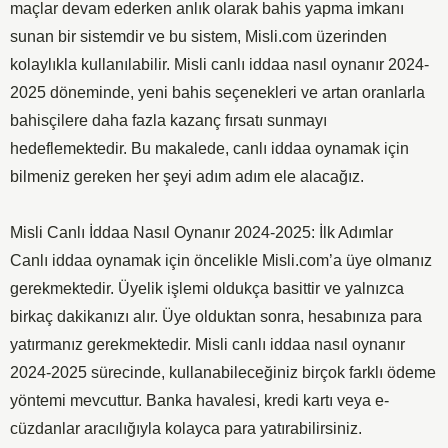
maçlar devam ederken anlık olarak bahis yapma imkanı
sunan bir sistemdir ve bu sistem, Misli.com üzerinden
kolaylıkla kullanılabilir.
Misli canlı iddaa nasıl oynanır 2024-
2025
döneminde, yeni bahis seçenekleri ve artan oranlarla
bahisçilere daha fazla kazanç fırsatı sunmayı
hedeflemektedir. Bu makalede, canlı iddaa oynamak için
bilmeniz gereken her şeyi adım adım ele alacağız.
Misli Canlı İddaa Nasıl Oynanır 2024-2025: İlk Adımlar
Canlı iddaa oynamak için öncelikle Misli.com’a üye olmanız
gerekmektedir. Üyelik işlemi oldukça basittir ve yalnızca
birkaç dakikanızı alır. Üye olduktan sonra, hesabınıza para
yatırmanız gerekmektedir. Misli canlı iddaa nasıl oynanır
2024-2025 sürecinde, kullanabileceğiniz birçok farklı ödeme
yöntemi mevcuttur. Banka havalesi, kredi kartı veya e-
cüzdanlar aracılığıyla kolayca para yatırabilirsiniz.