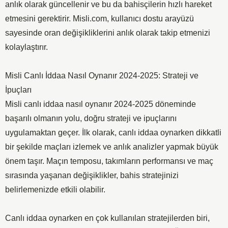
anlık olarak güncellenir ve bu da bahisçilerin hızlı hareket
etmesini gerektirir. Misli.com, kullanıcı dostu arayüzü
sayesinde oran değişikliklerini anlık olarak takip etmenizi
kolaylaştırır.
Misli Canlı İddaa Nasıl Oynanır 2024-2025: Strateji ve
İpuçları
Misli canlı iddaa nasıl oynanır 2024-2025 döneminde
başarılı olmanın yolu, doğru strateji ve ipuçlarını
uygulamaktan geçer. İlk olarak, canlı iddaa oynarken dikkatli
bir şekilde maçları izlemek ve anlık analizler yapmak büyük
önem taşır. Maçın temposu, takımların performansı ve maç
sırasında yaşanan değişiklikler, bahis stratejinizi
belirlemenizde etkili olabilir.
Canlı iddaa oynarken en çok kullanılan stratejilerden biri,