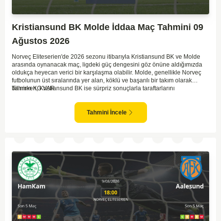
Kristiansund BK Molde İddaa Maç Tahmini 09
Ağustos 2026
Norveç Eliteserien'de 2026 sezonu itibarıyla Kristiansund BK ve Molde
arasında oynanacak maç, ligdeki güç dengesini göz önüne aldığımızda
oldukça heyecan verici bir karşılaşma olabilir. Molde, genellikle Norveç
futbolunun üst sıralarında yer alan, köklü ve başarılı bir takım olarak
bilinirken, Kristiansund BK ise sürpriz sonuçlarla taraftarlarını
Tahmin KG VAR
sevindirebilen bir ekip. Kristiansund'un sahasında oynayacak olması,
saha avantajını kullanma olasılıklarını artırıyor. Ancak Molde'nin tecrübe
ve kadro kalitesi faktörleri dikkate alındığında, deplasmanda da etkili bir
Tahmini İncele
performans sergilemesi beklenebilir. İki takımın son dönem form durumları
ve genel konumları düşünüldüğünde, dengeli bir mücadele izleme
olasılığı yüksek. Maçın gol pozisyonları açısından zengin geçmesi ve her
iki takımın da sahada etkili olması muhtemel.