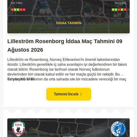
Lilleström Rosenborg İddaa Maç Tahmini 09
Ağustos 2026
Lilleström ve Rosenborg, Norveç Eliteserien'in önemli takımlarından
ikisidir. Lilleström genellikle iç saha avantajını iyi değerlendiren bir takım
olarak bilinir. Rosenborg ise tarihsel olarak Norveç futbolunun
devlerinden biri olarak kabul edilir ve her maçta güçlü bir rakiptir. Bu
karşılaşma iki takımın da orta sahada sıkı bir mücadele vereceği bir maç
Tahmin KG VAR
olacaktır. Lilleström'ün iç saha performansı ve Rosenborg'un deplasman
oyunundaki etkisi birlikte düşünüldüğünde, maçın dengede geçmesi
olasıdır. İki takımın da gol atma potansiyeli yüksek olduğu için karşılıklı
Tahmini İncele
goller izlenebilir.