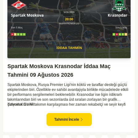
Spartak Moskova Krasnodar İddaa Maç
Tahmini 09 Ağustos 2026
Spartak Moskova, Rusya Premier Ligi'nin köklü ve taraftar desteği güçlü
ekiplerinden biri. Özellikle ev sahibi avantajıyla birlikte mücadelede etkili
bir performans sergilemeleri beklenebilir. Krasnodar ise ligin istikrarlı
takımlarından biri ve son sezonlarda üst sıraları zorlayan bir grafik
çiziyorlar. Bu iki takımın karşılaşması her zaman rekabetçi ve seyir keyfi
Tahmin KG VAR
yüksek oluyor. Spartak Moskova'nın ev sahibi olması, maçı kendi lehlerine
çevirebilecek unsurlar barındırıyor. İki takımın geçmiş karşılaşmalarında
gol bulmakta zorlanmadıkları düşünülürse, bu maçta da her iki ekip gol
Tahmini İncele
atabilir.