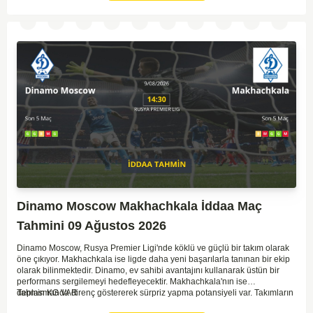
Dinamo Moscow Makhachkala İddaa Maç
Tahmini 09 Ağustos 2026
Dinamo Moscow, Rusya Premier Ligi'nde köklü ve güçlü bir takım olarak
öne çıkıyor. Makhachkala ise ligde daha yeni başarılarla tanınan bir ekip
olarak bilinmektedir. Dinamo, ev sahibi avantajını kullanarak üstün bir
performans sergilemeyi hedefleyecektir. Makhachkala'nın ise
deplasmanda direnç göstererek sürpriz yapma potansiyeli var. Takımların
Tahmin KG VAR
genel form durumları ve önceki maçlardaki performanslarına bakıldığında,