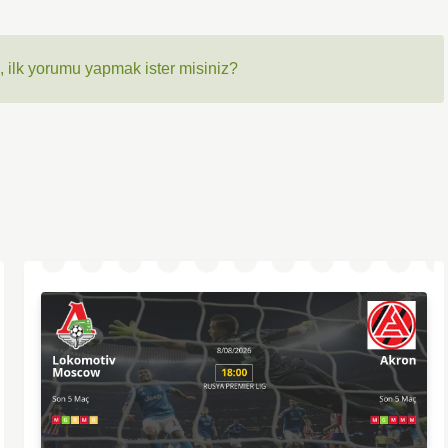
 ilk yorumu yapmak ister misiniz?