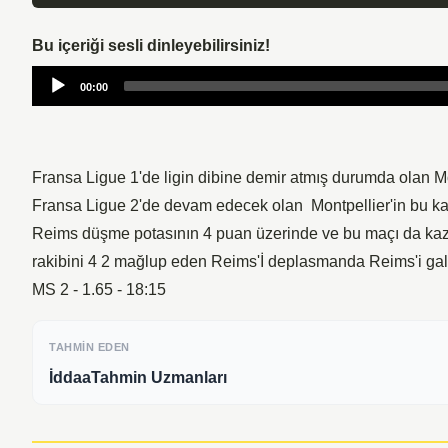
Bu içeriği sesli dinleyebilirsiniz!
Audio
00:00
Player
Fransa Ligue 1'de ligin dibine demir atmış durumda olan 
Fransa Ligue 2'de devam edecek olan Montpellier'in bu ka
Reims düşme potasının 4 puan üzerinde ve bu maçı da kazan
rakibini 4 2 mağlup eden Reims'İ deplasmanda Reims'i gal
MS 2 - 1.65 - 18:15
TAHMIN EDEN
İddaaTahmin Uzmanları