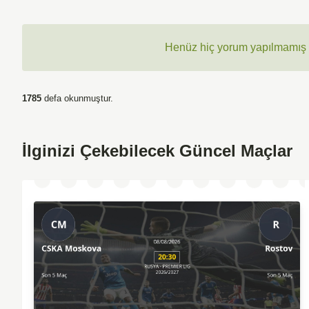
Henüz hiç yorum yapılmamış ,
1785
defa okunmuştur.
İlginizi Çekebilecek Güncel Maçlar