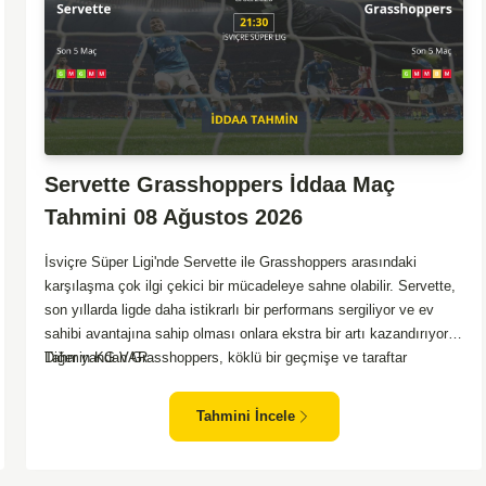
Servette Grasshoppers İddaa Maç
Tahmini 08 Ağustos 2026
İsviçre Süper Ligi'nde Servette ile Grasshoppers arasındaki
karşılaşma çok ilgi çekici bir mücadeleye sahne olabilir. Servette,
son yıllarda ligde daha istikrarlı bir performans sergiliyor ve ev
sahibi avantajına sahip olması onlara ekstra bir artı kazandırıyor.
Diğer yandan Grasshoppers, köklü bir geçmişe ve taraftar
Tahmin KG VAR
desteğine sahip olsa da son yıllarda beklenilen istikrarı
yakalayabilmiş değil. Servette'nin hücum hattı, genellikle maçlarda
Tahmini İncele
gol yollarında etkili olurken, Grasshoppers savunma anlamında
zaman zaman sorunlar yaşayabiliyor. Bu durumda, karşılaşmanın
gollü geçmesi muhtemel gözüküyor. İki takımın oyun tarzını ve