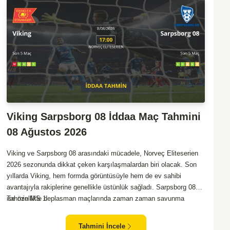
Viking Sarpsborg 08 İddaa Maç Tahmini
08 Ağustos 2026
Viking ve Sarpsborg 08 arasındaki mücadele, Norveç Eliteserien
2026 sezonunda dikkat çeken karşılaşmalardan biri olacak. Son
yıllarda Viking, hem formda görüntüsüyle hem de ev sahibi
avantajıyla rakiplerine genellikle üstünlük sağladı. Sarpsborg 08
ise özellikle deplasman maçlarında zaman zaman savunma
Tahmin MS 1
zafiyeti yaşayan bir takım olarak dikkat çekiyor. Viking'in
sahasında kontrollü oynaması, onları favori yapıyor. Sarpsborg'un
Tahmini İncele