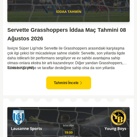
Servette Grasshoppers İddaa Maç Tahmini 08
Ağustos 2026
İsviçre Süper Ligi'nde Servette ile Grasshoppers arasındaki karşılaşma
çok ilgi çekici bir mücadeleye sahne olabilir. Servette, son yıllarda ligde
daha istikrarlı bir performans sergiliyor ve ev sahibi avantajına sahip
olması onlara ekstra bir artı kazandırıyor. Diğer yandan Grasshoppers,
köklü bir geçmişe ve taraftar desteğine sahip olsa da son yıllarda
Tahmin KG VAR
beklenilen istikrarı yakalayabilmiş değil. Servette'nin hücum hattı,
genellikle maçlarda gol yollarında etkili olurken, Grasshoppers savunma
anlamında zaman zaman sorunlar yaşayabiliyor. Bu durumda,
Tahmini İncele
karşılaşmanın gollü geçmesi muhtemel gözüküyor. İki takımın oyun tarzını
ve genel performanslarını göz önüne alırsak, karşılıklı gollerin izleneceği
bir maç olabilir.