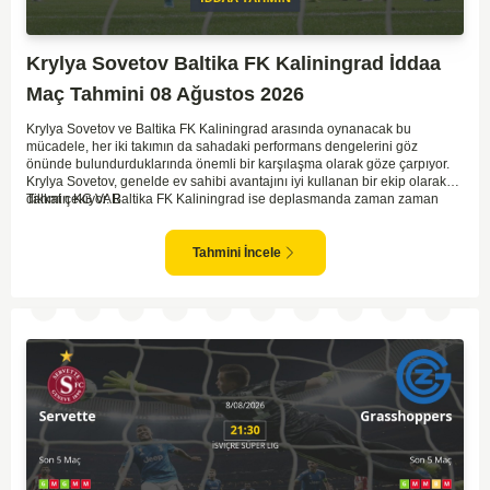
Krylya Sovetov Baltika FK Kaliningrad İddaa
Maç Tahmini 08 Ağustos 2026
Krylya Sovetov ve Baltika FK Kaliningrad arasında oynanacak bu
mücadele, her iki takımın da sahadaki performans dengelerini göz
önünde bulundurduklarında önemli bir karşılaşma olarak göze çarpıyor.
Krylya Sovetov, genelde ev sahibi avantajını iyi kullanan bir ekip olarak
dikkat çekiyor. Baltika FK Kaliningrad ise deplasmanda zaman zaman
Tahmin KG VAR
sürpriz sonuçlar elde eden bir takım olarak bilinir. Krylya Sovetov'un saha
ve seyirci desteğini arkasına alarak gol yollarında etkili olması, maçın
seyrini değiştirebilecek bir faktör olarak değerlendiriliyor. Bununla birlikte,
Tahmini İncele
Baltika'nın savunma direncini kırabilmesi, maçı daha heyecanlı hale
getirebilir. İki takımın da skor üretme potansiyeline sahip olması göz
önünde bulundurularak, karşılıklı gol olası bir sonuç gibi duruyor.