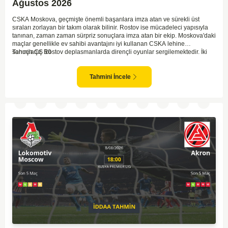
Ağustos 2026
CSKA Moskova, geçmişte önemli başarılara imza atan ve sürekli üst
sıraları zorlayan bir takım olarak bilinir. Rostov ise mücadeleci yapısıyla
tanınan, zaman zaman sürpriz sonuçlara imza atan bir ekip. Moskova'daki
maçlar genellikle ev sahibi avantajını iyi kullanan CSKA lehine
sonuçlanır. Rostov deplasmanlarda dirençli oyunlar sergilemektedir. İki
Tahmin ÇŞ 10
takım arasındaki genel denge, CSKA'nın az farkla da olsa üstün olduğunu
göstermektedir. CSKA'nın evinde oynayacak olması ve genel istatistikler
göz önüne alındığında, CSKA'nın sahasında kolay kolay puan
Tahmini İncele
kaybetmeyeceğini söyleyebiliriz.