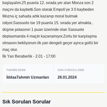
başlayalım.25 puanla 12. sırada yer alan Monza son 2
maçını da kaybetti.Son olarak Empoli'ye 3 0 kaybeden
Mozna iç sahada artık kazanıp moral bulmak
istiyor.Sassuolo ise 19 puanla 15. sırada yer almakta ,
düşme potasının 1 puan üzerinde olan Sassuolo
deplasmanda 4 maçtır kazanamıyor.Zorlu bir karşılaşma
olmasını bekliyorum ilk yarı dengeli geçer ayrıca gollü bir
maç olur.
İlk Yarı Beraberlik - 2.01 - 17:00
TAHMIN EDEN
SON GÜNCELLEME
İddaaTahmin Uzmanları
26.01.2024
Sık Sorulan Sorular