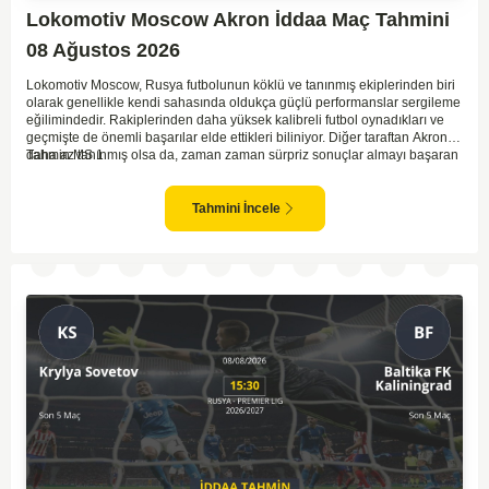
Lokomotiv Moscow Akron İddaa Maç Tahmini
08 Ağustos 2026
Lokomotiv Moscow, Rusya futbolunun köklü ve tanınmış ekiplerinden biri
olarak genellikle kendi sahasında oldukça güçlü performanslar sergileme
eğilimindedir. Rakiplerinden daha yüksek kalibreli futbol oynadıkları ve
geçmişte de önemli başarılar elde ettikleri biliniyor. Diğer taraftan Akron,
daha az tanınmış olsa da, zaman zaman sürpriz sonuçlar almayı başaran
Tahmin MS 1
bir takım olarak dikkat çekmektedir. Ancak genellikle Lokomotiv gibi köklü
ve güçlü ekipler karşısında istikrarlı bir performans sergilemekte
zorlanabilirler. Lokomotiv Moscow'un mevcut form durumunun ve evinde
Tahmini İncele
oynama avantajının, bu karşılaşmada belirleyici olması muhtemel
gözüküyor. Bu sebeple, maç sonucu olarak Lokomotiv’in galibiyetle
ayrılması daha yüksek ihtimal taşımaktadır.